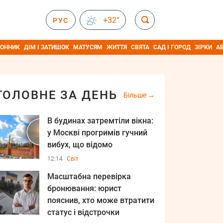
+32°
РУС
ОННИК
ДІМ І ЗАТИШОК
МАТУСЯМ
ЖИТТЯ
СВЯТА
САД І ГОРОД
ЗІРКИ
А
ГОЛОВНЕ ЗА ДЕНЬ
Більше
В будинах затремтіли вікна:
у Москві прогримів гучний
вибух, що відомо
12:14
Світ
Масштабна перевірка
бронювання: юрист
пояснив, хто може втратити
статус і відстрочки