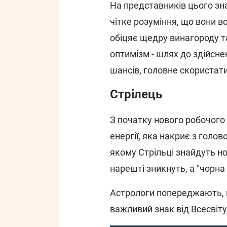
На представників цього зна
чітке розуміння, що вони 
обіцяє щедру винагороду т
оптимізм - шлях до здійсне
шансів, головне скористат
Стрілець
З початку нового робочого
енергії, яка накриє з голов
якому Стрільці знайдуть н
нарешті зникнуть, а "чорна
Астрологи попереджають, 
важливий знак від Всесвіту