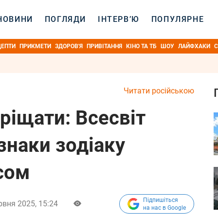
НОВИНИ
ПОГЛЯДИ
ІНТЕРВ’Ю
ПОПУЛЯРНЕ
ЦЕПТИ
ПРИКМЕТИ
ЗДОРОВ'Я
ПРИВІТАННЯ
КІНО ТА ТБ
ШОУ
ЛАЙФХАКИ
С
Читати російською
ріщати: Всесвіт
 знаки зодіаку
сом
Підпишіться
рвня 2025, 15:24
на нас в Google