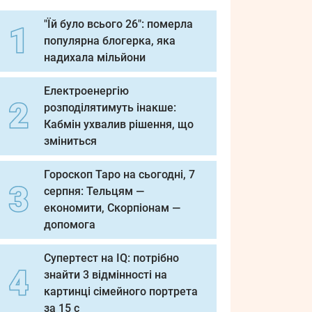
"Їй було всього 26": померла
популярна блогерка, яка
надихала мільйони
Електроенергію
розподілятимуть інакше:
Кабмін ухвалив рішення, що
зміниться
Гороскоп Таро на сьогодні, 7
серпня: Тельцям —
економити, Скорпіонам —
допомога
Супертест на IQ: потрібно
знайти 3 відмінності на
картинці сімейного портрета
за 15 с