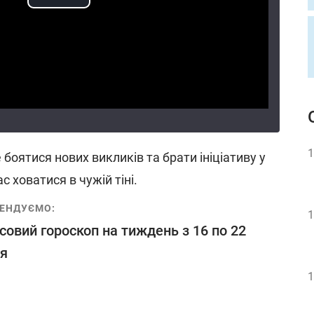
1
оятися нових викликів та брати ініціативу у
с ховатися в чужій тіні.
ЕНДУЄМО:
1
совий гороскоп на тиждень з 16 по 22
я
1