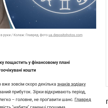
о в руки / Колаж: Главред, фото
ua.depositphotos.com
аку пощастить у фінансовому плані
гоочікувані кошти
 вже зовсім скоро декілька
знаків зодіаку
аний прибуток. Зірки відкривають період,
легко – головне, не проґавити шанс.
Главред
ивість "набити" гаманці грошима.