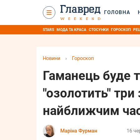
ГОЛОВНА
STARS
МОДА ТА КРАСА
СТОСУНКИ
ГОРОСКОП
РЕ
Новини
›
Гороскоп
Гаманець буде т
"озолотить" три
найближчим ча
Маріна Фурман
16 че