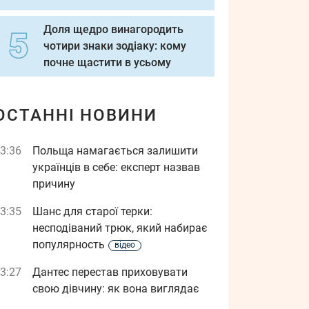
Доля щедро винагородить
чотири знаки зодіаку: кому
почне щастити в усьому
ОСТАННІ НОВИНИ
3:36
Польща намагається залишити
українців в себе: експерт назвав
причину
3:35
Шанс для старої терки:
несподіваний трюк, який набирає
популярность
відео
3:27
Дантес перестав приховувати
свою дівчину: як вона виглядає