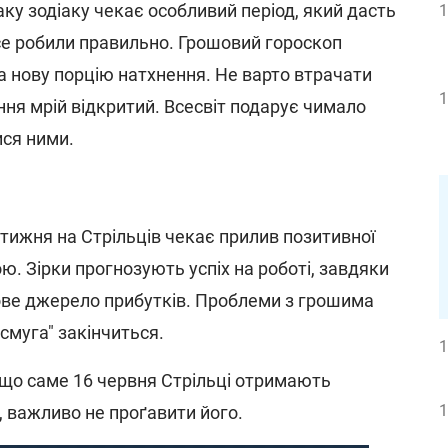
ку зодіаку чекає особливий період, який дасть
1
все робили правильно. Грошовий гороскоп
а нову порцію натхнення. Не варто втрачати
1
ння мрій відкритий. Всесвіт подарує чимало
ися ними.
 тижня на Стрільців чекає прилив позитивної
ою. Зірки прогнозують успіх на роботі, завдяки
ове джерело прибутків. Проблеми з грошима
 смуга" закінчиться.
1
що саме 16 червня Стрільці отримають
1
, важливо не проґавити його.