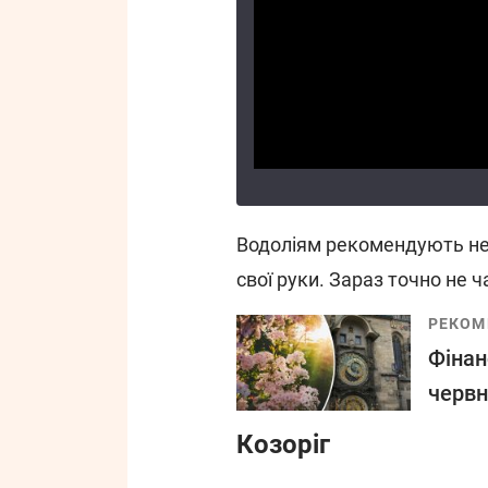
Водоліям рекомендують не б
свої руки. Зараз точно не ча
РЕКОМ
Фінан
червн
Козоріг