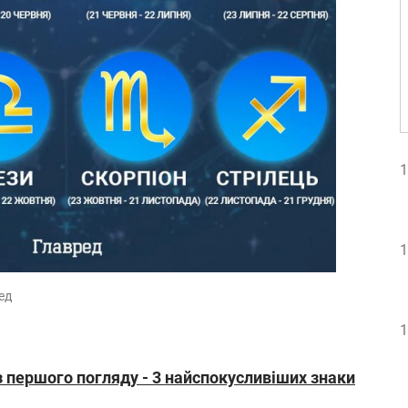
1
1
ед
1
 першого погляду - 3 найспокусливіших знаки