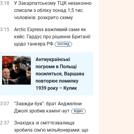
3:18
У Закарпатському ТЦК незаконно
списали з обліку понад 1,5 тис.
чоловіків: розкрито схему
3:15
Arctic Express важливий саме як
кейс: Гардус про рішення Британії
щодо танкера РФ
погляд
Антиукраїнські
погроми в Польщі
посиляться, Варшава
повторює помилку
1939 року – Кулик
3:07
"Завжди був": брат Анджеліни
Джолі зробив камінг-аут
відео
2:37
Знахідка зі сміттєзвалища
зробила сім’ю мільйонерами: що