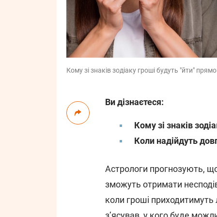
Кому зі знаків зодіаку гроші будуть "йти" прям
Ви дізнаєтеся:
Кому зі знаків зоді
Коли надійдуть дов
Астрологи прогнозують, що
зможуть отримати несподів
коли гроші приходитимуть 
зʼясував, у кого буде можл