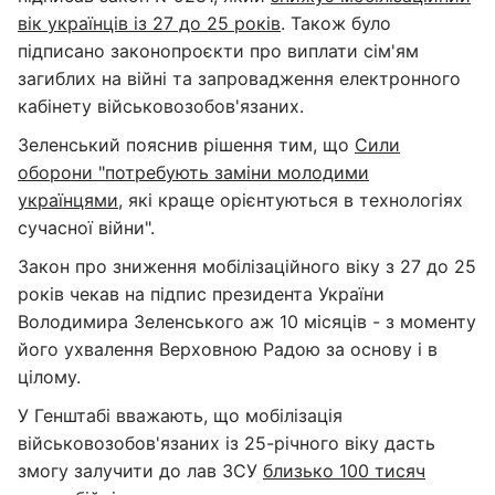
вік українців із 27 до 25 років
. Також було
підписано законопроєкти про виплати сім'ям
загиблих на війні та запровадження електронного
кабінету військовозобов'язаних.
Зеленський пояснив рішення тим, що
Сили
оборони "потребують заміни молодими
українцями
, які краще орієнтуються в технологіях
сучасної війни".
Закон про зниження мобілізаційного віку з 27 до 25
років чекав на підпис президента України
Володимира Зеленського аж 10 місяців - з моменту
його ухвалення Верховною Радою за основу і в
цілому.
У Генштабі вважають, що мобілізація
військовозобов'язаних із 25-річного віку дасть
змогу залучити до лав ЗСУ
близько 100 тисяч