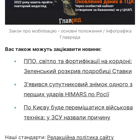
Закон про мобілізацію - основні положення / Інфографіка
Главреда
Вас також можуть зацікавити новини:
ППО, світло та фортифікації на кордоні:
Зеленський розкрив подробиці Ставки
З'явився супутниковий знімок одного з
перших ударів HIMARS по Росії
По Києву буде переміщатися військова
техніка: у ЗСУ назвали причину
Наші стандарти:
Редакційна політика сайту