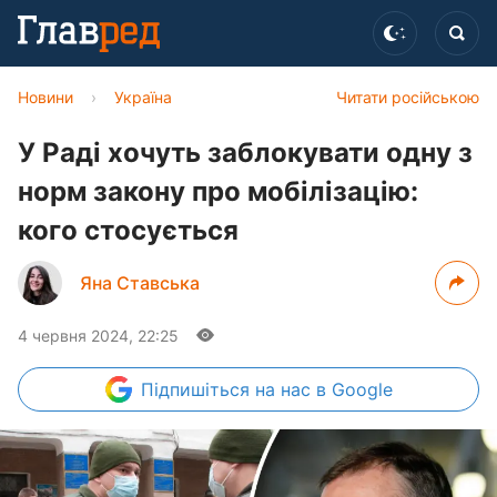
Новини
›
Україна
Читати російською
У Раді хочуть заблокувати одну з
норм закону про мобілізацію:
кого стосується
Яна Ставська
4 червня 2024, 22:25
Підпишіться
на нас в Google