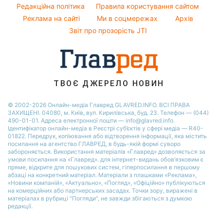
Курс валют
Редакційна політика
Правила користування сайтом
Святкове меню
Філіп Кіркоров
Реклама на сайті
Ми в соцмережах
Архів
Олена Зеленська
Звіт про прозорість JTI
Ані Лорак
ТВОЄ ДЖЕРЕЛО НОВИН
© 2002-2026 Онлайн-медіа Главред GLAVRED.INFO. ВСІ ПРАВА
ЗАХИЩЕНІ. 04080, м. Київ, вул. Кирилівська, буд. 23. Телефон — (044)
490-01-01. Адреса електронної пошти — info@glavred.info.
Ідентифікатор онлайн-медіа в Реєстрі суб’єктів у сфері медіа — R40-
01822.
Передрук, копіювання або відтворення інформації, яка містить
посилання на агентство ГЛАВРЕД, в будь-якій формi суворо
забороняється. Використання матеріалів «Главред» дозволяється за
умови посилання на «Главред». для інтернет-видань обов’язковим є
пряме, відкрите для пошукових систем, гіперпосилання в першому
абзаці на конкретний матеріал. Матеріали з плашками «Реклама»,
«Новини компаній», «Актуально», «Погляд», «Офіційно» публікуються
на комерційних або партнерських засадах. Точки зору, виражені в
матеріалах в рубриці "Погляди", не завжди збігаються з думкою
редакції.