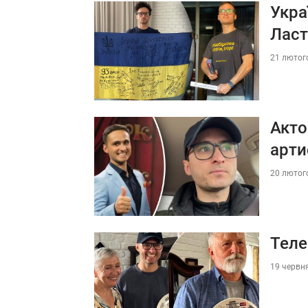
Укра
Ласт
21 лютого
Акто
арти
20 лютого
Теле
19 червня