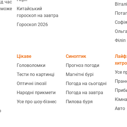
ід час
Вітал
 може
Китайський
Пота
гороскоп на завтра
Софія
Гороскоп 2026
Ольг
Філіп
Цікаве
Синоптик
Лайф
хитр
Головоломки
Прогноз погоди
Усе п
Тести по картинці
Магнітні бурі
Пран
Оптичні ілюзії
Погода на сьогодні
Приб
Народні прикмети
Погода на завтра
Кімна
Усе про шоу-бізнес
Пилова буря
Авто
ю