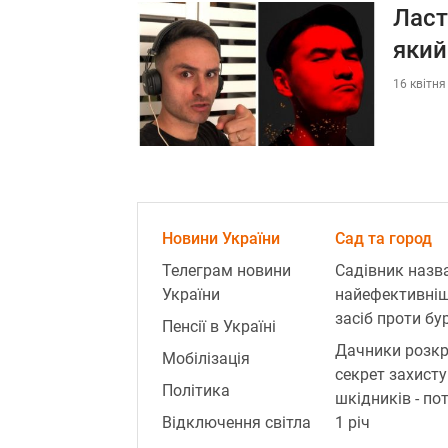
Ласт
який
16 квітня
Новини України
Сад та город
Телеграм новини
Садівник назв
України
найефективні
засіб проти бур
Пенсії в Україні
Дачники розк
Мобілізація
секрет захисту
Політика
шкідників - по
Відключення світла
1 річ