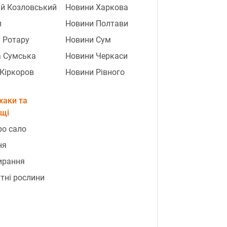
ій Козловський
Новини Харкова
п
Новини Полтави
 Ротару
Новини Сум
а Сумська
Новини Черкаси
 Кіркоров
Новини Рівного
хаки та
ощі
ро сало
ня
ирання
тні рослини