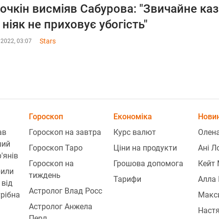
очкін висміяв Сабурова: "Звичайне каз
 ніяк не приховує убогість"
Stars
 2022, 03:07
Гороскоп
Економіка
Новин
ав
Гороскоп на завтра
Курс валют
Олена
ший
Гороскоп Таро
Ціни на продукти
Ані Л
'янів
Гороскоп на
Грошова допомога
Кейт 
рили
тиждень
Тарифи
Алла 
 від
Астролог Влад Росс
трібна
Макси
Астролог Анжела
Наст
Перл