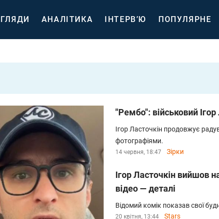
ГЛЯДИ
АНАЛІТИКА
ІНТЕРВ’Ю
ПОПУЛЯРНЕ
"Рембо": військовий Іго
Ігор Ласточкін продовжує раду
фотографіями.
Зірки
14 червня, 18:47
Ігор Ласточкін вийшов н
відео — деталі
Відомий комік показав свої будн
Stars
20 квітня, 13:44