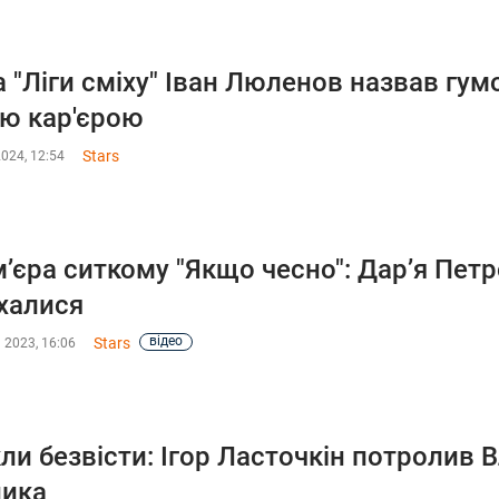
а "Ліги сміху" Іван Люленов назвав гум
ю кар'єрою
Stars
2024, 12:54
’єра ситкому "Якщо чесно": Дар’я Петр
халися
відео
Stars
 2023, 16:06
ли безвісти: Ігор Ласточкін потролив 
ника