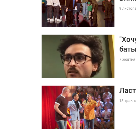
9 листопа
"Хоч
батьк
7 жовтня 
Ласт
18 травня