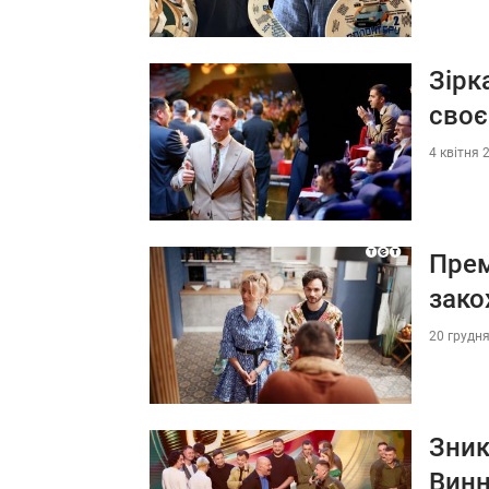
Зірк
своє
4 квітня 
Прем
зако
20 грудня
Зник
Вин