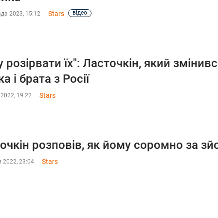
відео
Stars
да 2023, 15:12
у розірвати їх": Ласточкін, який змінив
а і брата з Росії
Stars
2022, 19:22
очкін розповів, як йому соромно за зйо
Stars
 2022, 23:04