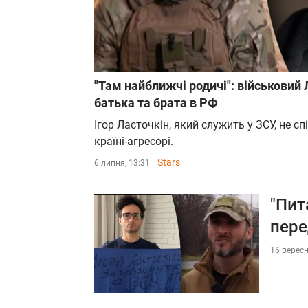
"Там найближчі родичі": військовий 
батька та брата в РФ
Ігор Ласточкін, який служить у ЗСУ, не с
країні-агресорі.
Stars
6 липня, 13:31
"Пит
пере
16 вересн