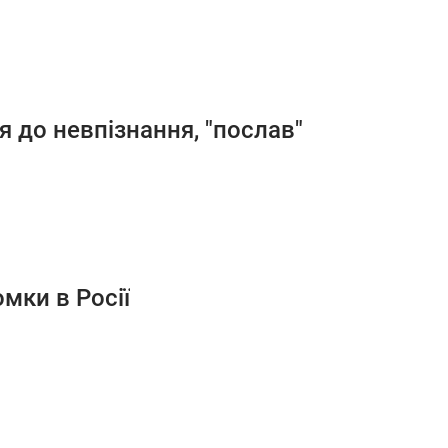
ся до невпізнання, "послав"
мки в Росії