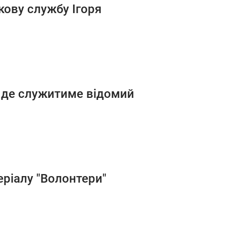
кову службу Ігоря
- де служитиме відомий
еріалу "Волонтери"