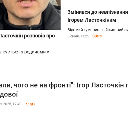
Змінився до невпізнання:
Ігорем Ласточкіним
Відомий гуморист-військовий змі
Ласточкін розповів про
Stars
6 січня, 11:25
пілкується з родичами у
али, чого не на фронті": Ігор Ласточкін
дової
Stars
я 2025, 17:40