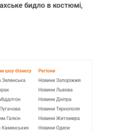
ахське бидло в костюмі,
и шоу бізнесу
Регіони
 Зеленська
Новини Запоріжжя
орак
Новини Львова
Міддлтон
Новини Дніпра
Пугачова
Новини Тернополя
м Галкін
Новини Житомира
я Каменських
Новини Одеси