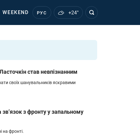
WEEKEND
+24°
РУС
р Ласточкін став невпізнанним
вати своїх шанувальників яскравими
а звʼязок з фронту у запальному
і на фронті.