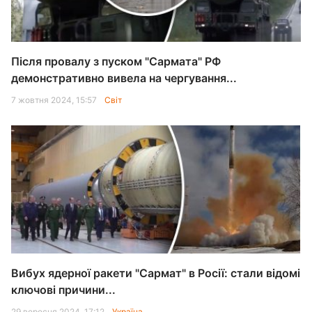
Після провалу з пуском "Сармата" РФ
демонстративно вивела на чергування...
7 жовтня 2024, 15:57
Світ
Вибух ядерної ракети "Сармат" в Росії: стали відомі
ключові причини...
29 вересня 2024, 17:12
Україна