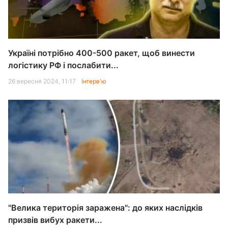
Україні потрібно 400-500 ракет, щоб винести
логістику РФ і послабити...
26 вересня 2024, 11:17
Інтерв'ю
"Велика територія заражена": до яких наслідків
призвів вибух ракети...