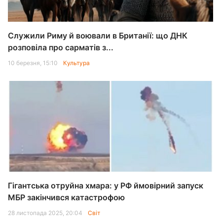
Служили Риму й воювали в Британії: що ДНК
розповіла про сарматів з...
10 березня, 15:10
Культура
Гігантська отруйна хмара: у РФ ймовірний запуск
МБР закінчився катастрофою
28 листопада 2025, 20:04
Світ