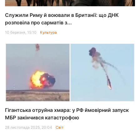
Служили Риму й воювали в Британії: що ДНК
розповіла про сарматів з...
10 березня, 15:10
Культура
Гігантська отруйна хмара: у РФ ймовірний запуск
МБР закінчився катастрофою
28 листопада 2025, 20:04
Світ