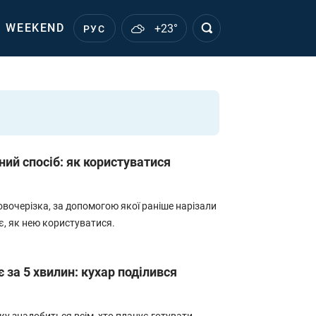
WEEKEND
+23°
РУС
ий спосіб: як користуватися
овочерізка, за допомогою якої раніше нарізали
ає, як нею користуватися.
є за 5 хвилин: кухар поділився