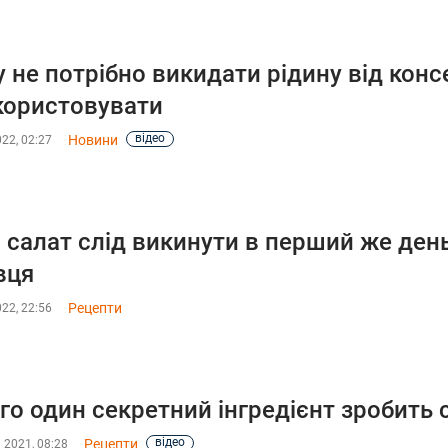
 не потрібно викидати рідину від конс
икористовувати
відео
Новини
022, 02:27
 салат слід викинути в перший же день
вця
Рецепти
022, 22:56
го один секретний інгредієнт зробить 
відео
Рецепти
 2021, 08:28