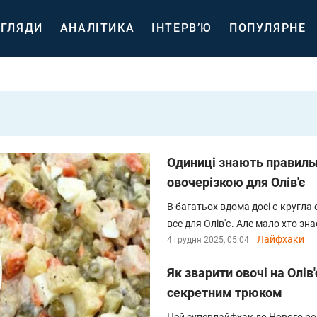
ГЛЯДИ
АНАЛІТИКА
ІНТЕРВ’Ю
ПОПУЛЯРНЕ
Одиниці знають правильн
овочерізкою для Олів'є
В багатьох вдома досі є кругла 
все для Олів'є. Але мало хто зн
Лайфхаки
4 грудня 2025, 05:04
Як зварити овочі на Олів'
секретним трюком