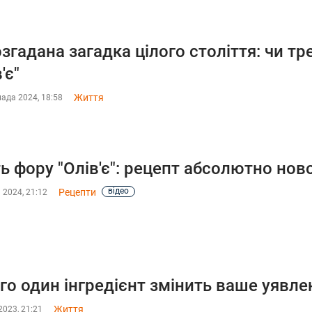
згадана загадка цілого століття: чи тр
'є"
Життя
ада 2024, 18:58
ь фору "Олів'є": рецепт абсолютно нов
відео
Рецепти
 2024, 21:12
го один інгредієнт змінить ваше уявлен
Життя
2023, 21:21