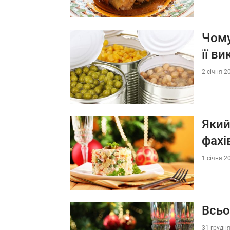
Чому
її в
2 січня 2
Який
фахі
1 січня 2
Всьо
31 грудня