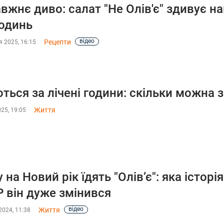
вжнє диво: салат "Не Олів'є" здивує н
одинь
відео
Рецепти
 2025, 16:15
ться за лічені години: скільки можна зб
Життя
025, 19:05
 на Новий рік їдять "Олів’є": яка історі
 він дуже змінився
відео
Життя
2024, 11:38