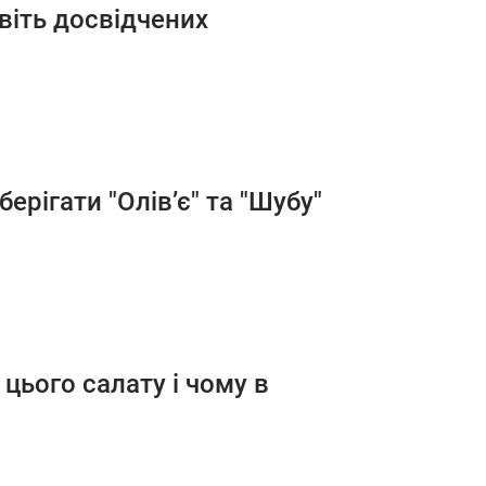
авіть досвідчених
ерігати "Олів’є" та "Шубу"
я цього салату і чому в