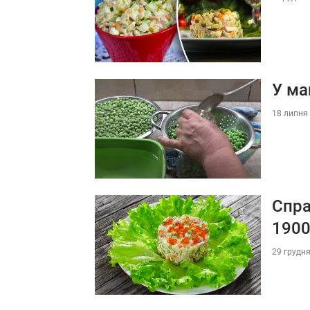
У ма
18 липня 
Спра
1900
29 грудня