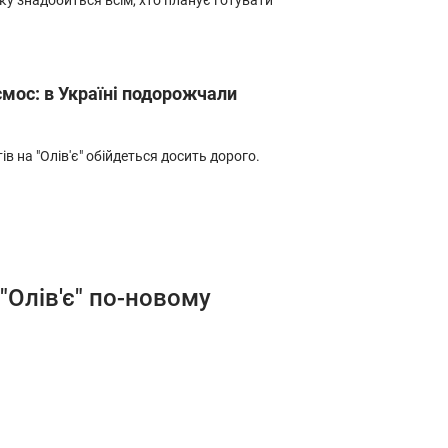
у знадобиться всім, хто планує готувати
смос: в Україні подорожчали
в на "Олів'є" обійдеться досить дорого.
"Олів'є" по-новому