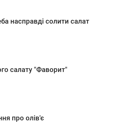
еба насправді солити салат
ого салату "Фаворит"
ня про олів'є