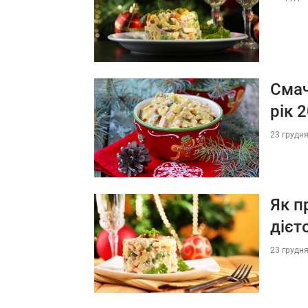
Смач
рік 
23 грудня
Як п
дієт
23 грудня