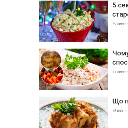
5 се
стар
29 листоп
Чому
спос
11 листоп
Що п
16 квітня