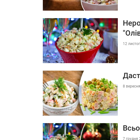
Неро
"Олів
12 листоп
Даст
8 вересня
Всьо
7 грудня 