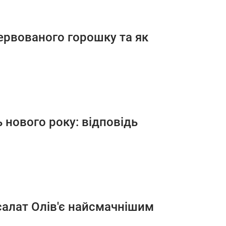
ервованого горошку та як
 нового року: відповідь
салат Олів'є найсмачнішим