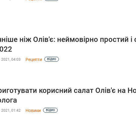
ніше ніж Олів'є: неймовірно простий і
2022
відео
Рецепти
 2021, 04:03
риготувати корисний салат Олів'є на Но
олога
відео
Новини
 2021, 01:42