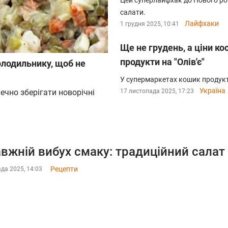
Цей суперлайфхак до Нового рок
салати.
Лайфхаки
1 грудня 2025, 10:41
Ще не грудень, а ціни ко
продукти на "Олів'є"
олодильнику, щоб не
У супермаркетах кошик продукті
Україна
ечно зберігати новорічні
17 листопада 2025, 17:23
вжній вибух смаку: традиційний салат 
Рецепти
да 2025, 14:03