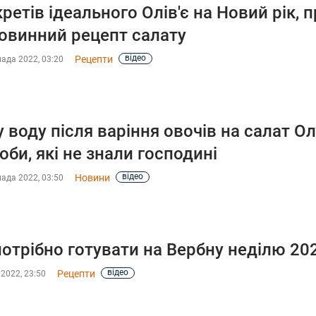
кретів ідеального Олів'є на Новий рік, п
овинний рецепт салату
відео
Рецепти
ада 2022, 03:20
 воду після варіння овочів на салат Ол
оби, які не знали господині
відео
Новини
ада 2022, 03:50
отрібно готувати на Вербну неділю 202
відео
Рецепти
 2022, 23:50