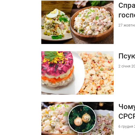
Спра
госп
27 жовтня
Псую
2 січня 2
Чому
СРСР
6 грудня 