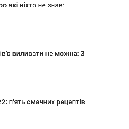
ро які ніхто не знав:
ів'є виливати не можна: 3
2: п'ять смачних рецептів