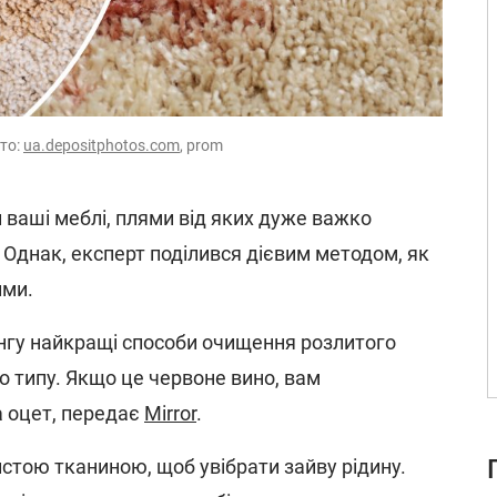
ото:
ua.depositphotos.com
, prom
ваші меблі, плями від яких дуже важко
. Однак, експерт поділився дієвим методом, як
ими.
нінгу найкращі способи очищення розлитого
о типу. Якщо це червоне вино, вам
а оцет, передає
Mirror
.
стою тканиною, щоб увібрати зайву рідину.