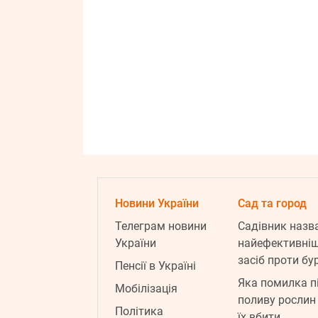
Новини України
Сад та город
Телеграм новини
Садівник назв
України
найефективні
засіб проти бур
Пенсії в Україні
Яка помилка п
Мобілізація
поливу рослин
Політика
їх вбити