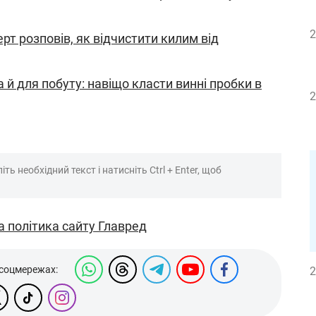
2
ерт розповів, як відчистити килим від
а й для побуту: навіщо класти винні пробки в
2
ть необхідний текст і натисніть Ctrl + Enter, щоб
а політика сайту Главред
 соцмережах:
2