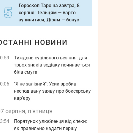
Гороскоп Таро на завтра, 8
серпня: Тельцям — варто
зупинитися, Дівам — бонус
ОСТАННІ НОВИНИ
0:59
Тиждень суцільного везіння: для
трьох знаків зодіаку починається
біла смуга
0:06
"Я не залізний": Усик зробив
несподівану заяву про боксерську
кар'єру
07 серпня, п'ятниця
3:54
Порятунок улюбленця від спеки:
як правильно надати першу