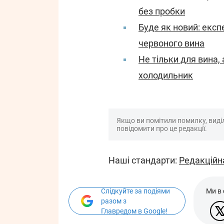
без пробки
Буде як новий: експ
червоного вина
Не тільки для вина, 
холодильник
Якщо ви помітили помилку, виділі
повідомити про це редакції.
Наші стандарти:
Редакційн
Слідкуйте за подіями
Ми в
разом з
Главредом в Google!