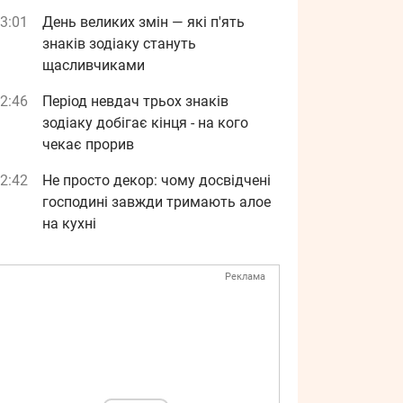
3:01
День великих змін — які п'ять
знаків зодіаку стануть
щасливчиками
2:46
Період невдач трьох знаків
зодіаку добігає кінця - на кого
чекає прорив
2:42
Не просто декор: чому досвідчені
господині завжди тримають алое
на кухні
Реклама