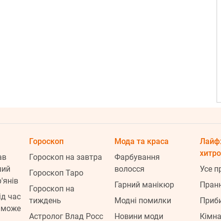
2
Гороскоп
Мода та краса
Лайф
хитр
ав
Гороскоп на завтра
Фарбування
2
ший
волосся
Усе п
Гороскоп Таро
'янів
Гарний манікюр
Пран
Гороскоп на
ід час
тиждень
Модні помилки
Приб
 може
2
Астролог Влад Росс
Новини моди
Кімна