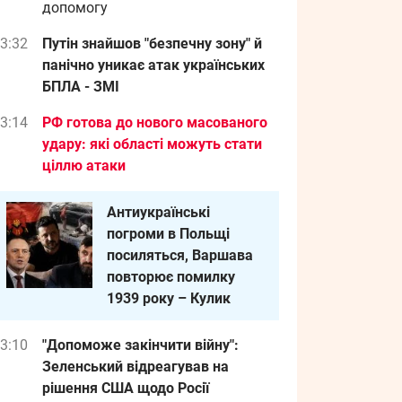
допомогу
3:32
Путін знайшов "безпечну зону" й
панічно уникає атак українських
БПЛА - ЗМІ
3:14
РФ готова до нового масованого
удару: які області можуть стати
ціллю атаки
Антиукраїнські
погроми в Польщі
посиляться, Варшава
повторює помилку
1939 року – Кулик
3:10
"Допоможе закінчити війну":
Зеленський відреагував на
рішення США щодо Росії