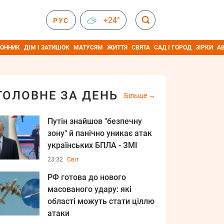
+24°
РУС
ОННИК
ДІМ І ЗАТИШОК
МАТУСЯМ
ЖИТТЯ
СВЯТА
САД І ГОРОД
ЗІРКИ
А
ГОЛОВНЕ ЗА ДЕНЬ
Більше
Путін знайшов "безпечну
зону" й панічно уникає атак
українських БПЛА - ЗМІ
23:32
Світ
РФ готова до нового
масованого удару: які
області можуть стати ціллю
атаки