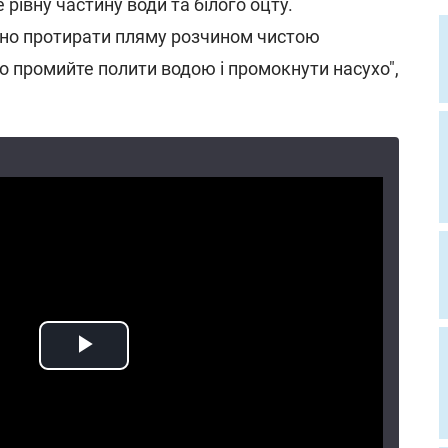
рівну частину води та білого оцту.
но протирати пляму розчином чистою
о промийте полити водою і промокнути насухо",