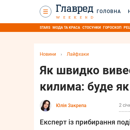
ГОЛОВНА
STARS
МОДА ТА КРАСА
СТОСУНКИ
ГОРОСКОП
РЕ
Новини
›
Лайфхаки
Як швидко виве
килима: буде як
2 січ
Юлія Закрепа
Експерт із прибирання по