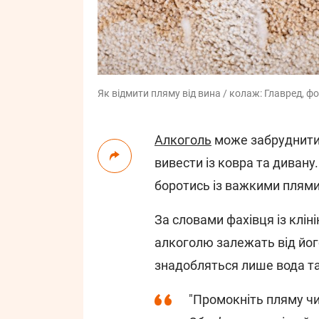
Як відмити пляму від вина / колаж: Главред, ф
Алкоголь
може забруднити 
вивести із ковра та дивану
боротись із важкими плям
За словами фахівця із клі
алкоголю залежать від йог
знадобляться лише вода т
"Промокніть пляму чи