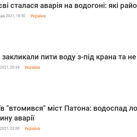
єві сталася аварія на водогоні: які рай
Україна
да 2021, 18:50
 закликали пити воду з-під крана та н
Україна
2021, 20:34
їв "втомився" міст Патона: водоспад л
ину аварії
Україна
2021, 22:00