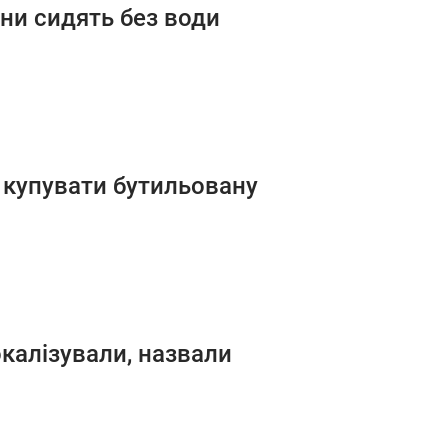
они сидять без води
е купувати бутильовану
окалізували, назвали