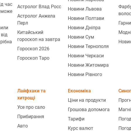
ід час
Астролог Влад Росс
Фарб
Новини Львова
 може
воло
Астролог Анжела
Новини Полтави
Перл
Гарни
рили
Новини Дніпра
Китайський
Модн
 від
Новини Сум
гороскоп на завтра
трібна
Нови
Новини Тернополя
Гороскоп 2026
Новини Черкаси
Гороскоп Таро
Новини Житомира
Новини Рівного
Лайфхаки та
Економіка
Сино
хитрощі
Ціни на продукти
Прогн
Усе про сало
Грошова допомога
Магні
Прибирання
Тарифи
Погод
Авто
Курс валют
Погод