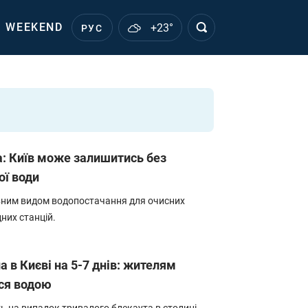
WEEKEND
+23°
РУС
а: Київ може залишитись без
ої води
вним видом водопостачання для очисних
них станцій.
 в Києві на 5-7 днів: жителям
ися водою