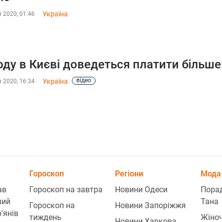
Україна
 2020, 01:46
оду в Києві доведеться платити більше
відео
Україна
 2020, 16:34
Гороскоп
Регіони
Мода 
ав
Гороскоп на завтра
Новини Одеси
Порад
ший
Тана
Гороскоп на
Новини Запоріжжя
'янів
тиждень
Жіноч
Новини Харкова