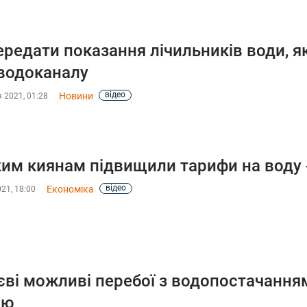
ередати показання лічильників води, я
водоканалу
відео
Новини
 2021, 01:28
им киянам підвищили тарифи на воду -
відео
Економіка
021, 18:00
єві можливі перебої з водопостачання
ою