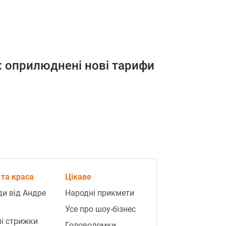
: оприлюднені нові тарифи
та краса
Цікаве
и від Андре
Народні прикмети
Усе про шоу-бізнес
і стрижки
Головоломки