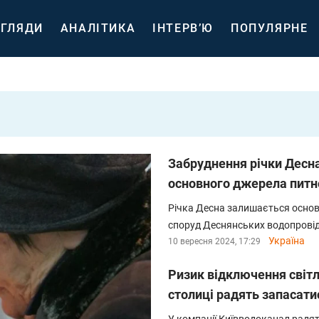
ГЛЯДИ
АНАЛІТИКА
ІНТЕРВ’Ю
ПОПУЛЯРНЕ
Забруднення річки Десн
основного джерела питн
Річка Десна залишається осно
споруд Деснянських водопровід
Україна
10 вересня 2024, 17:29
Ризик відключення світла
столиці радять запасат