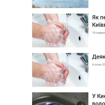
Як п
Київ
18 червня
Деяк
4 січня 2
У Ки
вод