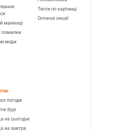
ування
Тести по картинці
сся
Оптичні ілюзії
й манікюр
і помилки
ни моди
птик
оз погоди
тні бурі
а на сьогодні
а на завтра