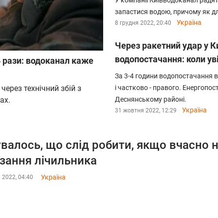
У компанії Київводоканал радят
запастися водою, причому як для
Україна
8 грудня 2022, 20:40
Через ракетний удар у К
водопостачання: коли ув
 4 рази: водоканал каже
За 3-4 години водопостачання в
через технічний збій з
і частково - правого. Енергопо
ах.
Деснянському районі.
Україна
31 жовтня 2022, 12:29
увалось, що слід робити, якщо вчасно 
зання лічильника
Україна
 2022, 04:40