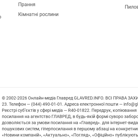
Прання
Пилов
Кімнатні рослини
ю
© 2002-2026 Онлайн-медіа Главред GLAVRED.INFO. ВСІ ПРАВА ЗАХИЩЕ
23. Телефон — (044) 490-01-01. Адреса електронної пошти — info@gl
Реєстрі суб’єктів у сфері медіа — R40-01822.
Передрук, копіювання 
посилання на агентство ГЛАВРЕД, в будь-якій формi суворо забор
дозволяється за умови посилання на «Главред». для інтернет-вида
пошукових систем, гіперпосилання в першому абзаці на конкретни
«Новини компаній», «Актуально», «Погляд», «Офіційно» публікуют