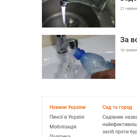
21 червня
За в
16 травня
Новини України
Сад та город
Пенсії в Україні
Садівник назв
найефективні
Мобілізація
засіб проти бур
Політика