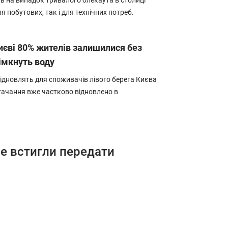
ь на випадок тривалого блекаута в столиці
 побутових, так і для технічних потреб.
иєві 80% жителів залишилися без
імкнуть воду
ідновлять для споживачів лівого берега Києва
стачання вже частково відновлено в
не встигли передати