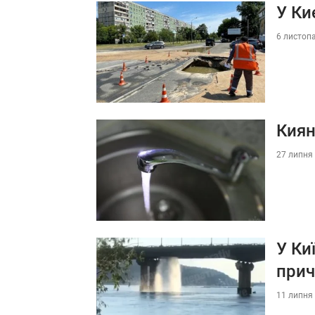
У Ки
6 листопа
Киян
27 липня 
У Ки
прич
11 липня 