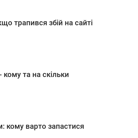
кщо трапився збій на сайті
 кому та на скільки
м: кому варто запастися