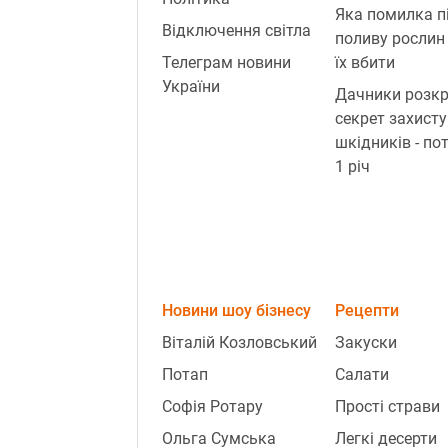
Яка помилка п
Відключення світла
поливу рослин
Телеграм новини
їх вбити
України
Дачники розк
секрет захисту
шкідників - по
1 річ
Новини шоу бізнесу
Рецепти
Віталій Козловський
Закуски
Потап
Салати
Софія Ротару
Прості страви
Ольга Сумська
Легкі десерти