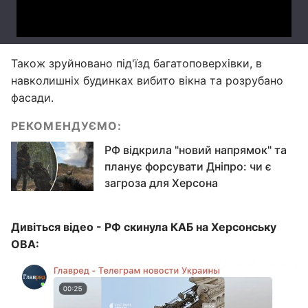
Також зруйновано під'їзд багатоповерхівки, в
навколишніх будинках вибито вікна та розрубано
фасади.
РЕКОМЕНДУЄМО:
РФ відкрила "новий напрямок" та
планує форсувати Дніпро: чи є
загроза для Херсона
Дивіться відео - РФ скинула КАБ на Херсонську
ОВА: