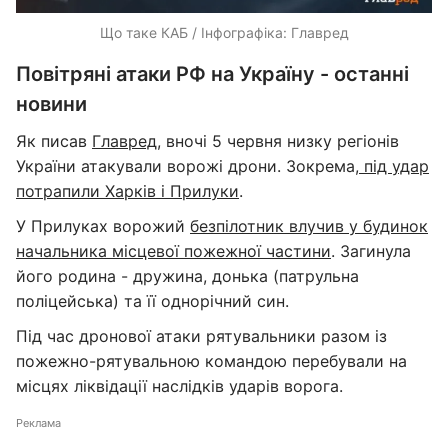
Що таке КАБ / Інфографіка: Главред
Повітряні атаки РФ на Україну - останні
новини
Як писав
Главред
, вночі 5 червня низку регіонів
України атакували ворожі дрони. Зокрема,
під удар
потрапили Харків і Прилуки
.
У Прилуках ворожий
безпілотник влучив у будинок
начальника місцевої пожежної частини
. Загинула
його родина - дружина, донька (патрульна
поліцейська) та її однорічний син.
Під час дронової атаки рятувальники разом із
пожежно-рятувальною командою перебували на
місцях ліквідації наслідків ударів ворога.
Реклама