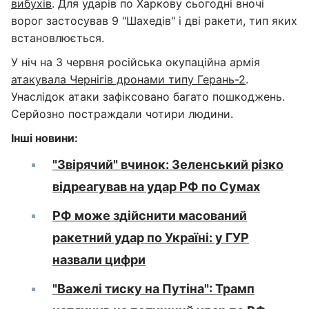
вибухів
. Для ударів по Харкову сьогодні вночі
ворог застосував 9 "Шахедів" і дві ракети, тип яких
встановлюється.
У ніч на 3 червня російська окупаційна армія
атакувала Чернігів дронами типу Герань-2
.
Унаслідок атаки зафіксовано багато пошкоджень.
Серйозно постраждали чотири людини.
Інші новини:
"Звірячий" вчинок: Зеленський різко
відреагував на удар РФ по Сумах
РФ може здійснити масований
ракетний удар по Україні: у ГУР
назвали цифри
"Важелі тиску на Путіна": Трамп