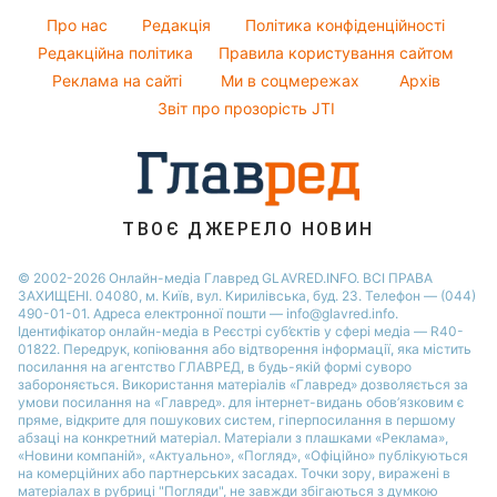
Настя Каменських
Оптичні ілюзії
Гарний манікюр
Новини Полтави
Про нас
Редакція
Політика конфіденційності
Напої
Віталій Козловський
Народні прикмети
Редакційна політика
Правила користування сайтом
Новини Сум
Святкове меню
Потап
Реклама на сайті
Ми в соцмережах
Архів
Усе про шоу-бізнес
Новини Черкаси
Софія Ротару
Звіт про прозорість JTI
Ольга Сумська
ТВОЄ ДЖЕРЕЛО НОВИН
© 2002-2026 Онлайн-медіа Главред GLAVRED.INFO. ВСІ ПРАВА
ЗАХИЩЕНІ. 04080, м. Київ, вул. Кирилівська, буд. 23. Телефон — (044)
490-01-01. Адреса електронної пошти — info@glavred.info.
Ідентифікатор онлайн-медіа в Реєстрі суб’єктів у сфері медіа — R40-
01822.
Передрук, копіювання або відтворення інформації, яка містить
посилання на агентство ГЛАВРЕД, в будь-якій формi суворо
забороняється. Використання матеріалів «Главред» дозволяється за
умови посилання на «Главред». для інтернет-видань обов’язковим є
пряме, відкрите для пошукових систем, гіперпосилання в першому
абзаці на конкретний матеріал. Матеріали з плашками «Реклама»,
«Новини компаній», «Актуально», «Погляд», «Офіційно» публікуються
на комерційних або партнерських засадах. Точки зору, виражені в
матеріалах в рубриці "Погляди", не завжди збігаються з думкою