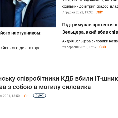
У КДБ СРСР відзначали, що Оле
схильний до інтриг і жадобі вл
Світ
7 грудня 2022, 19:32
Підтримував протести: щ
Зельцера, який вбив спі
 його наступником:
Андрія Зельцера силовики назв
Світ
осійського диктатора
29 вересня 2021, 17:57
нську співробітники КДБ вбили IT-шника
ав з собою в могилу силовика
відео
Світ
я 2021, 13:50