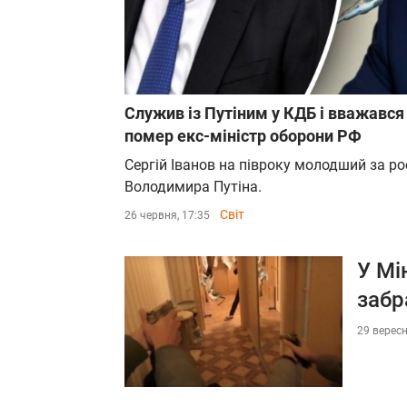
Служив із Путіним у КДБ і вважався
помер екс-міністр оборони РФ
Сергій Іванов на півроку молодший за р
Володимира Путіна.
Світ
26 червня, 17:35
У Мі
забр
29 вересн