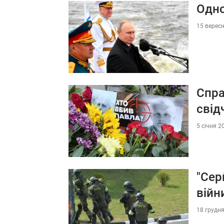
Одно
15 вересн
Спра
свід
5 січня 2
"Сер
війн
18 грудня