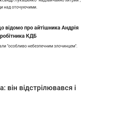
ксандр Лукашенко "надзвичайно хитрий",
ади над оточуючими.
о відомо про айтішника Андрія
вробітника КДБ
али "особливо небезпечним злочинцем".
: він відстрілювався і