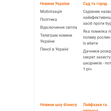
Новини України
Сад та город
Мобілізація
Садівник назв
найефективні
Політика
засіб проти бур
Відключення світла
Яка помилка п
Телеграм новини
поливу рослин
України
їх вбити
Пенсії в Україні
Дачники розк
секрет захисту
шкідників - по
1 річ
Новини шоу бізнесу
Лайфхаки та
хитрощі