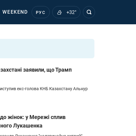
WEEKEND
+32°
РУС
азахстані заявили, що Трамп
иступив екс-голова КНБ Казахстану Альнур
 до жінок: у Мережі сплив
аного Лукашенка