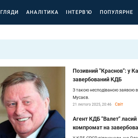
ГЛЯДИ
АНАЛІТИКА
ІНТЕРВ’Ю
ПОПУЛЯРНЕ
Позивний "Краснов": у К
завербований КДБ
З такою несподіваною заявою в
Мусаєв.
Світ
21 лютого 2025, 20:46
Агент КДБ "Валет" ласий
компромат на завербов