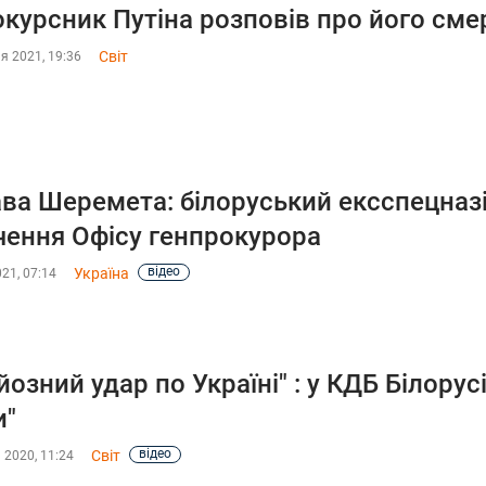
курсник Путіна розповів про його сме
Світ
я 2021, 19:36
ва Шеремета: білоруський ексспецназ
чення Офісу генпрокурора
відео
Україна
021, 07:14
йозний удар по Україні" : у КДБ Білорус
и"
відео
Світ
 2020, 11:24