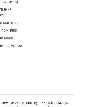
і стрижки
ування
сся
й манікюр
і помилки
ни моди
и від Андре
НІ. 04080, м. Київ, вул. Кирилівська, буд.