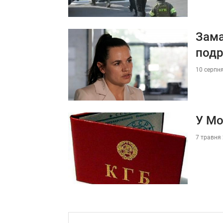
Зама
подр
10 серпня
У Мо
7 травня 