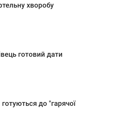
ртельну хворобу
івець готовий дати
і готуються до "гарячої