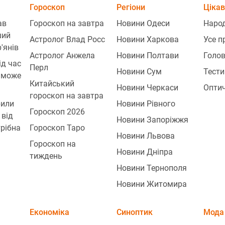
Гороскоп
Регіони
Цікав
ав
Гороскоп на завтра
Новини Одеси
Народ
ший
Астролог Влад Росс
Новини Харкова
Усе п
'янів
Астролог Анжела
Новини Полтави
Голо
ід час
Перл
Новини Сум
Тести
 може
Китайський
Новини Черкаси
Оптич
гороскоп на завтра
рили
Новини Рівного
Гороскоп 2026
 від
Новини Запоріжжя
трібна
Гороскоп Таро
Новини Львова
Гороскоп на
Новини Дніпра
тиждень
Новини Тернополя
Новини Житомира
Економіка
Синоптик
Мода 