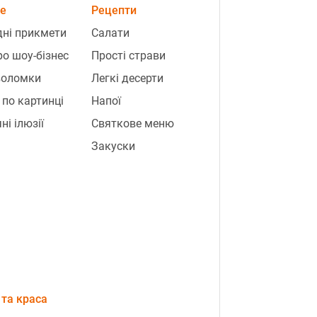
е
Рецепти
ні прикмети
Салати
ро шоу-бізнес
Прості страви
воломки
Легкі десерти
 по картинці
Напої
ні ілюзії
Святкове меню
Закуски
та краса