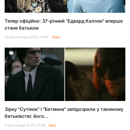
Тепер офіційно: 37-річний "Едвард Каллен" вперше
стане батьком
20 листопада 2023, 14:06
Stars
Зірку "Сутінок" і "Бетмена" запідозрили у таємному
батьківстві: його...
5 листопада 2023, 15:56
Шоу