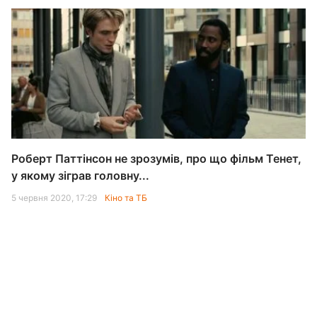
Роберт Паттінсон не зрозумів, про що фільм Тенет,
у якому зіграв головну...
5 червня 2020, 17:29
Кіно та ТБ