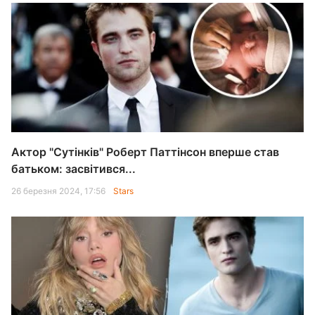
Актор "Сутінків" Роберт Паттінсон вперше став
батьком: засвітився...
26 березня 2024, 17:56
Stars