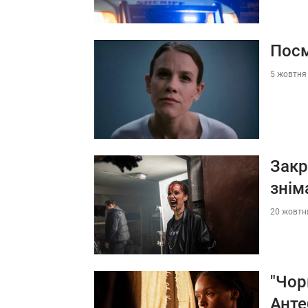
Посм
5 жовтня 
Закр
знім
20 жовтня
"Чор
Анте