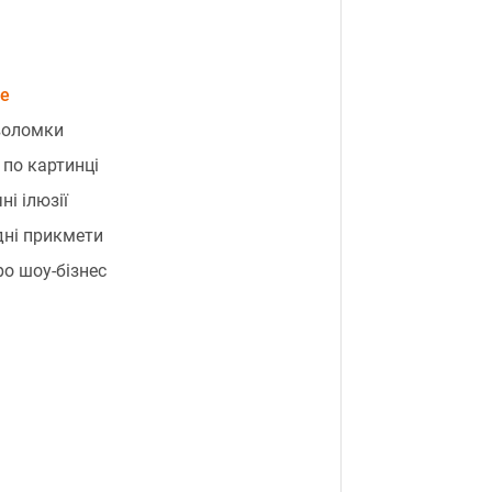
е
воломки
 по картинці
ні ілюзії
ні прикмети
ро шоу-бізнес