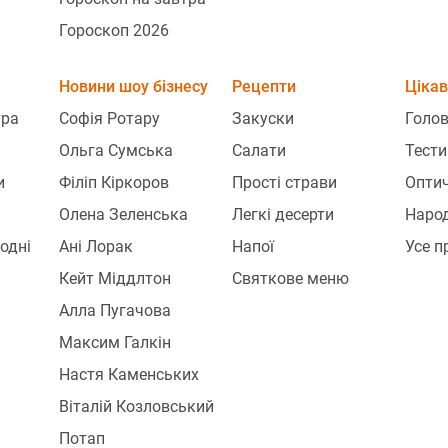
Гороскоп 2026
Новини шоу бізнесу
Рецепти
Цікав
тра
Софія Ротару
Закуски
Голо
Ольга Сумська
Салати
Тести
и
Філіп Кіркоров
Прості страви
Оптич
Олена Зеленська
Легкі десерти
Народ
одні
Ані Лорак
Напої
Усе п
Кейт Міддлтон
Святкове меню
Алла Пугачова
Максим Галкін
Настя Каменських
Віталій Козловський
Потап