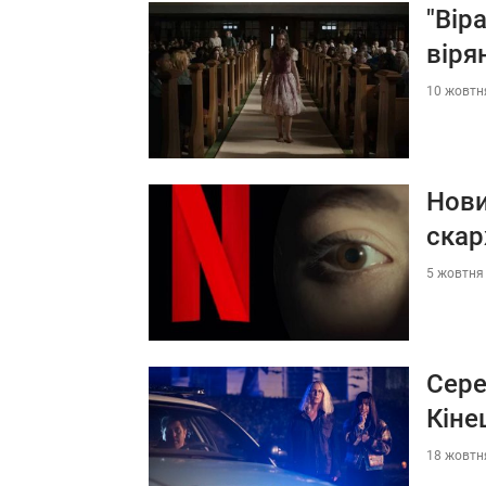
"Вір
віря
10 жовтня
Нови
скар
5 жовтня 
Сере
Кіне
18 жовтня