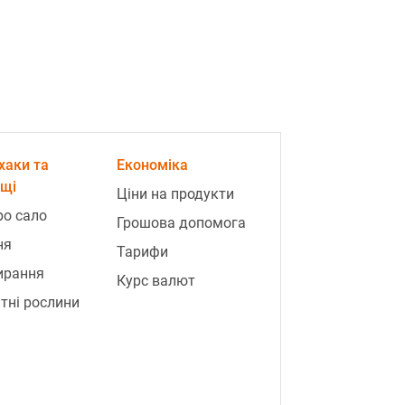
хаки та
Економіка
ощі
Ціни на продукти
ро сало
Грошова допомога
ня
Тарифи
ирання
Курс валют
тні рослини