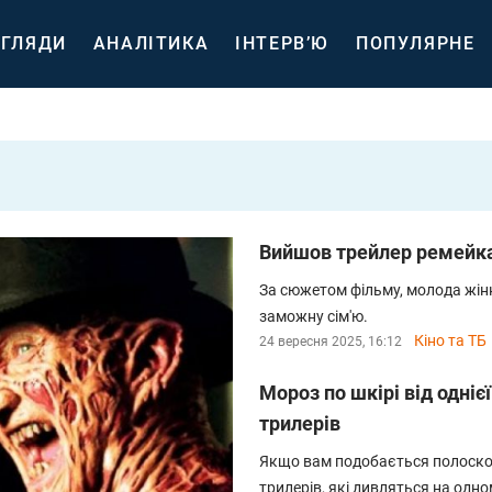
ГЛЯДИ
АНАЛІТИКА
ІНТЕРВ’Ю
ПОПУЛЯРНЕ
Вийшов трейлер ремейка 
За сюжетом фільму, молода жінк
заможну сім'ю.
Кіно та ТБ
24 вересня 2025, 16:12
Мороз по шкірі від одніє
трилерів
Якщо вам подобається полоскот
трилерів, які дивляться на одно