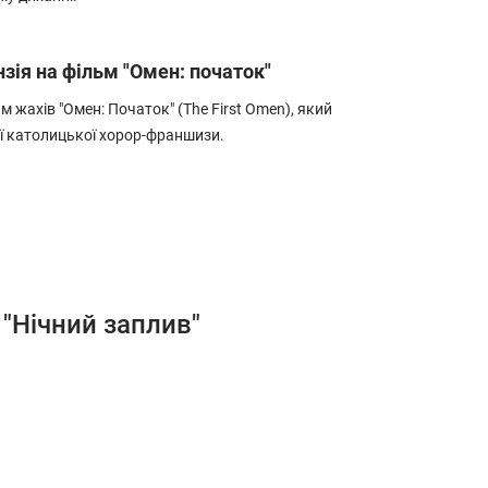
нзія на фільм "Омен: початок"
м жахів "Омен: Початок" (The First Omen), який
ї католицької хорор-франшизи.
 "Нічний заплив"