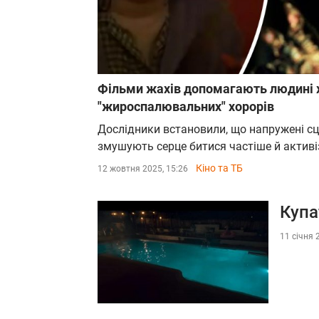
Фільми жахів допомагають людині 
"жироспалювальних" хорорів
Дослідники встановили, що напружені сц
змушують серце битися частіше й активі
Кіно та ТБ
12 жовтня 2025, 15:26
Купа
11 січня 