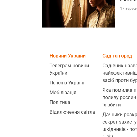
17 вересн
Новини України
Сад та город
Телеграм новини
Садівник назв
України
найефективні
засіб проти бур
Пенсії в Україні
Яка помилка п
Мобілізація
поливу рослин
Політика
їх вбити
Відключення світла
Дачники розк
секрет захисту
шкідників - по
1 річ