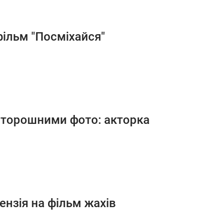
 фільм "Посміхайся"
оторошними фото: акторка
ензія на фільм жахів