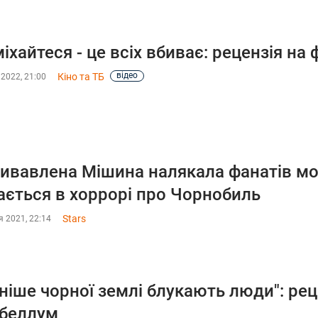
іхайтеся - це всіх вбиває: рецензія на
відео
Кіно та ТБ
2022, 21:00
ивавлена Мішина налякала фанатів м
ається в хоррорі про Чорнобиль
Stars
 2021, 22:14
ніше чорної землі блукають люди": рец
беллум