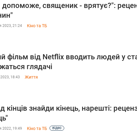
а допоможе, священик - врятує?": рецен
нин"
Кіно та ТБ
 2023, 21:24
й фільм від Netflix вводить людей у ст
жаться глядачі
Життя
2023, 18:43
д кінців знайди кінець, нарешті: реценз
ць"
відео
Кіно та ТБ
 2022, 19:49