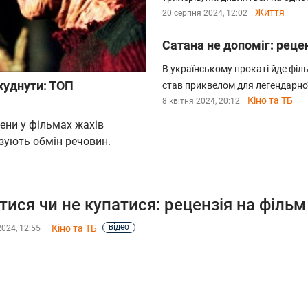
Життя
20 серпня 2024, 12:02
Сатана не допоміг: реце
В українському прокаті йде філь
худнути: ТОП
став приквелом для легендарно
Кіно та ТБ
8 квітня 2024, 20:12
ени у фільмах жахів
зують обмін речовин.
тися чи не купатися: рецензія на фільм
відео
Кіно та ТБ
2024, 12:55