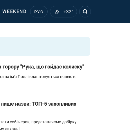
WEEKEND
+32°
РУС
горору "Рука, що гойдає колиску"
а на ім'я Поллі влаштовується нянею в
ї лише назви: ТОП-5 захопливих
ати собі нерви, представляємо добірку
му диханні.