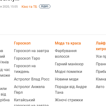
відео
Кіно та ТБ
я 2020, 15:05
Гороскоп
Мода та краса
Лайф
хитр
ав
Гороскоп на завтра
Фарбування
ший
волосся
Усе п
Гороскоп Таро
'янів
Гарний манікюр
Пран
Гороскоп на
ід час
тиждень
Модні помилки
Приб
 може
Астролог Влад Росс
Новини моди
Кімна
Астролог Анжела
Поради від Андре
Авто
рили
Перл
Тана
 від
трібна
Китайський
Жіночі стрижки
гороскоп на завтра