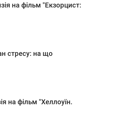
зія на фільм "Екзорцист:
ан стресу: на що
ія на фільм "Хеллоуїн.