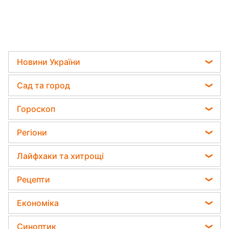
Новини України
Телеграм новини України
Сад та город
Пенсії в Україні
Садівник назвав найефективніший засіб проти
Гороскоп
Мобілізація
бур'янів
Гороскоп на завтра
Політика
Регіони
Яка помилка під час поливу рослин може їх
Гороскоп 2026
вбити
Відключення світла
Новини Харкова
Лайфхаки та хитрощі
Гороскоп Таро
Дачники розкрили секрет захисту від
Новини Полтави
шкідників - потрібна 1 річ
Усе про сало
Гороскоп на тиждень
Рецепти
Новини Сум
Прибирання
Астролог Влад Росс
Легкі десерти
Новини Черкаси
Економіка
Авто
Астролог Анжела Перл
Напої
Новини Рівного
Ціни на продукти
Прання
Синоптик
Китайський гороскоп на завтра