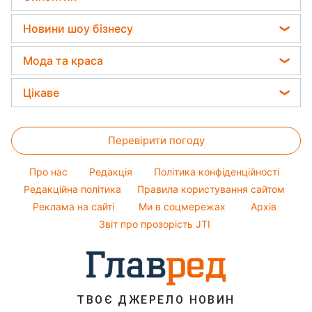
Святкове меню
Новини Львова
Грошова допомога
Кімнатні рослини
Прогноз погоди
Закуски
Новини шоу бізнесу
Новини Запоріжжя
Тарифи
Магнітні бурі
Салати
Новини Дніпра
Софія Ротару
Курс валют
Мода та краса
Погода на сьогодні
Прості страви
Новини Тернополя
Ольга Сумська
Жіночі стрижки
Погода на завтра
Цікаве
Новини Житомира
Філіп Кіркоров
Фарбування волосся
Пилова буря
Новини Одеси
Головоломки
Олена Зеленська
Гарний манікюр
Перевірити погоду
Тести по картинці
Ані Лорак
Модні помилки
Оптичні ілюзії
Кейт Міддлтон
Про нас
Редакція
Політика конфіденційності
Новини моди
Народні прикмети
Алла Пугачова
Редакційна політика
Правила користування сайтом
Поради від Андре Тана
Реклама на сайті
Ми в соцмережах
Архів
Усе про шоу-бізнес
Максим Галкін
Звіт про прозорість JTI
Настя Каменських
Віталій Козловський
Потап
ТВОЄ ДЖЕРЕЛО НОВИН