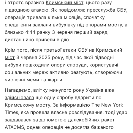
і втретє вразила
Кримський міст
, цього разу
підводною атакою. Як повідомляє пресслужба СБУ,
операція тривала кілька місяців, спочатку
спецагенти заклали вибухівку під опорами мосту, а
близько 4:44 ранку 3 червня перший заряд
дистанційно привели в дію.
Крім того, після третьої атаки СБУ на
Кримський
міст
3 червня 2025 року, під час якої підводні
вибухи пошкодили опори споруди, користувачі
соціальних мереж активно реагують, створюючи
численні меми та жарти.
Нагадаємо, влітку минулого року Україна вже
здійснювала
ще одну спробу вдарити по
Кримському мосту. За інформацією The New York
Times, яка провела власне розслідування, тоді удар
завдавався за допомогою далекобійних ракет
ATACMS, однак операція не досягла бажаного