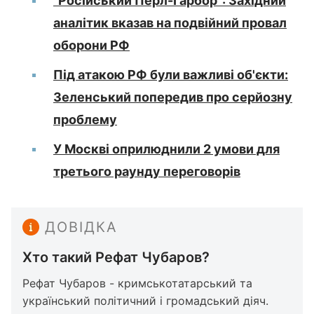
"Російський Перл-Гарбор": Західний
аналітик вказав на подвійний провал
оборони РФ
Під атакою РФ були важливі об'єкти:
Зеленський попередив про серйозну
проблему
У Москві оприлюднили 2 умови для
третього раунду переговорів
ДОВІДКА
Хто такий Рефат Чубаров?
Рефат Чубаров - кримськотатарський та
український політичний і громадський діяч.