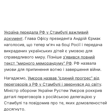
Україна передала РФ у Стамбулі важливий
документ
. Глава Офісу президента Андрій Єрмак
наголосив, що тепер м'яч на боці Росії і передача
викрадених українських дітей є умовою для
справедливого миру. Пізніше
з'явився повний
текст "мирного меморандуму" РФ
. РФ назвала
умови для припинення вогню і завершення війни.
Нагадаємо,
Умєров назвав "єдиний прогрес" від
переговорів з РФ у Стамбулі і звернувся до світу
.
Міністр оборони України Рустем Умєров роккрив
деталі переговорів з російською делегацією у
Стамбулі та повідомив про те, яких домовленостей
досягнуто.