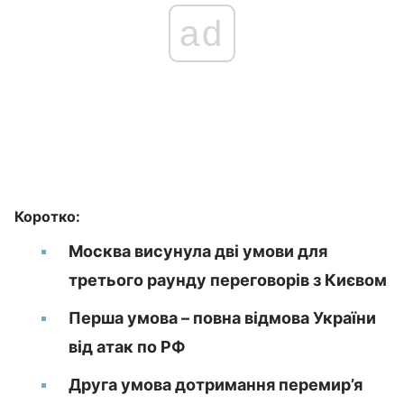
ad
Коротко:
Москва висунула дві умови для
третього раунду переговорів з Києвом
Перша умова – повна відмова України
від атак по РФ
Друга умова дотримання перемир’я