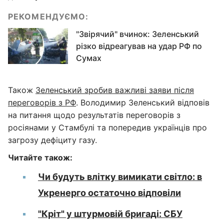
РЕКОМЕНДУЄМО:
"Звірячий" вчинок: Зеленський
різко відреагував на удар РФ по
Сумах
Також
Зеленський зробив важливі заяви після
переговорів з РФ
. Володимир Зеленський відповів
на питання щодо результатів переговорів з
росіянами у Стамбулі та попередив українців про
загрозу дефіциту газу.
Читайте також:
Чи будуть влітку вимикати світло: в
Укренерго остаточно відповіли
"Кріт" у штурмовій бригаді: СБУ