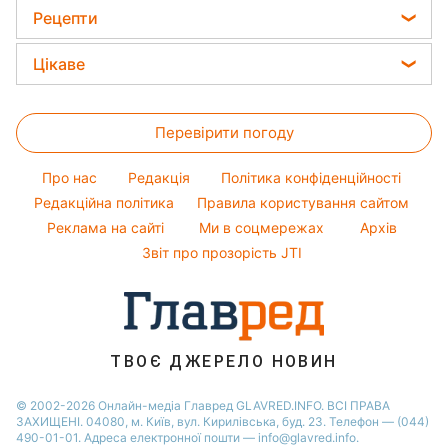
Погода на завтра
Модні помилки
Ані Лорак
Рецепти
Новини Рівного
Новини моди
Кейт Міддлтон
Закуски
Новини Львова
Цікаве
Поради від Андре Тана
Алла Пугачова
Салати
Новини Запоріжжя
Головоломки
Жіночі стрижки
Максим Галкін
Прості страви
Новини Дніпра
Перевірити погоду
Тести по картинці
Фарбування волосся
Настя Каменських
Легкі десерти
Новини Тернополя
Оптичні ілюзії
Гарний манікюр
Віталій Козловський
Про нас
Редакція
Політика конфіденційності
Напої
Новини Житомира
Народні прикмети
Редакційна політика
Правила користування сайтом
Потап
Святкове меню
Новини Одеси
Реклама на сайті
Ми в соцмережах
Архів
Усе про шоу-бізнес
Софія Ротару
Новини Харкова
Звіт про прозорість JTI
Новини Полтави
ТВОЄ ДЖЕРЕЛО НОВИН
© 2002-2026 Онлайн-медіа Главред GLAVRED.INFO. ВСІ ПРАВА
ЗАХИЩЕНІ. 04080, м. Київ, вул. Кирилівська, буд. 23. Телефон — (044)
490-01-01. Адреса електронної пошти — info@glavred.info.