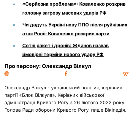
«Серйозна проблема»: Коваленко розкрив
головну загрозу масових ударів РФ
Чи дадуть Україні нову ППО після руйнівних
атак Росії: Коваленко розкрив карти
Сотні ракет і дронів: Жданов назвав
ймовірні терміни нового удару РФ
Про персону: Олександр Вілкул
Олександр Вілкул - український політик, керівник
партії «Блок Вілкула». Керівник військової
адміністрації Кривого Рогу з 26 лютого 2022 року.
Голова Ради оборони Кривого Рогу, пише
Вікіпедія
.