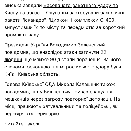
війська завдали
масованого ракетного удару по
Києву та області
. Окупанти застосували балістичні
ракети "Іскандер", "Циркон" і комплекси С-400,
випустивши їх по місту та передмістю за короткий
проміжок часу.
Президент України Володимир Зеленський
повідомив, що
внаслідок атаки загинули 22
людини
, ще майже 90 дістали поранення. За його
словами, основною ціллю російського удару були
Київ і Київська область.
Голова Київської ОДА Микола Калашник також
повідомив, що
у Вишневому триває евакуація
мешканців
через загрозу повторної детонації. На
місці працюють рятувальники та поліцейські, які
перевіряють територію.
Читайте також: