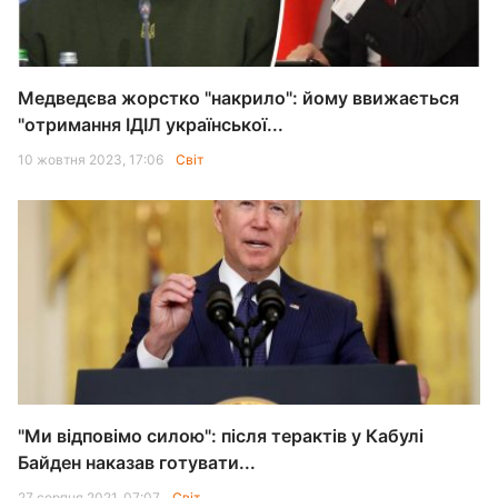
Медведєва жорстко "накрило": йому ввижається
"отримання ІДІЛ української...
10 жовтня 2023, 17:06
Світ
"Ми відповімо силою": після терактів у Кабулі
Байден наказав готувати...
27 серпня 2021, 07:07
Світ