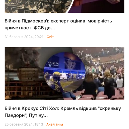
Бійня в Підмосков'ї: експерт оцінив імовірність
причетності ФСБ до...
31 березня 2024, 20:21
Світ
Бійня в Крокус Сіті Хол: Кремль відкрив "скриньку
Пандори", Путіну...
25 березня 2024, 18:13
Аналітика