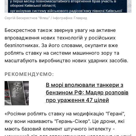
Сергій Бескрестнов "Флеш" / Інфографіка: Главред
Бескрестнов також звернув увагу на активне
впровадження нових технологій у російських
безпілотниках. За його словами, окупанти вже
роблять ставку на системи машинного зору та
масштабують виробництво нових ударних засобів.
РЕКОМЕНДУЄМО:
В морі вполювали танкери з
бензином РФ: Мадяр розповів
про ураження 47 цілей
«Росіяни роблять ставку на модифікацію "Герані",
яку вони називають "Герань-Сікер". Це дрони, які
мають базовий елемент штучного інтелекту -