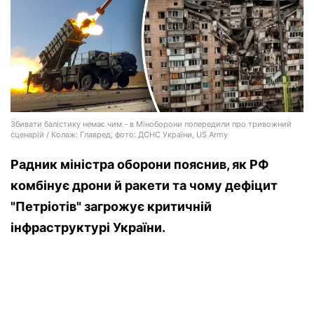
Збивати балістику немає чим - в Міноборони попередили про тривожний
сценарій / Колаж: Главред, фото: ДСНС України, US Army
Радник міністра оборони пояснив, як РФ
комбінує дрони й ракети та чому дефіцит
"Петріотів" загрожує критичній
інфраструктурі України.