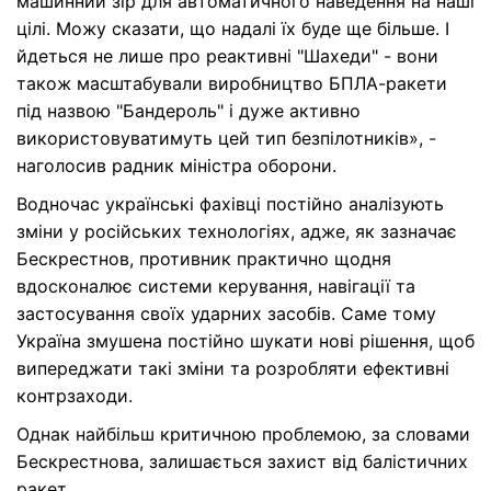
машинний зір для автоматичного наведення на наші
цілі. Можу сказати, що надалі їх буде ще більше. І
йдеться не лише про реактивні "Шахеди" - вони
також масштабували виробництво БПЛА-ракети
під назвою "Бандероль" і дуже активно
використовуватимуть цей тип безпілотників», -
наголосив радник міністра оборони.
Водночас українські фахівці постійно аналізують
зміни у російських технологіях, адже, як зазначає
Бескрестнов, противник практично щодня
вдосконалює системи керування, навігації та
застосування своїх ударних засобів. Саме тому
Україна змушена постійно шукати нові рішення, щоб
випереджати такі зміни та розробляти ефективні
контрзаходи.
Однак найбільш критичною проблемою, за словами
Бескрестнова, залишається захист від балістичних
ракет.