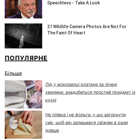
ПОПУЛЯРНЕ
Більше
Лід у морозилці розтане за лічені
хвилини: знадобиться простий предмет із
кухні
Не плівка і не фольга: у що загорнути
сир, щоб він залишався свіжим в рази
довше