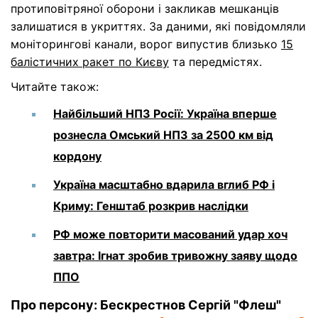
протиповітряної оборони і закликав мешканців
залишатися в укриттях. За даними, які повідомляли
моніторингові канали, ворог випустив близько
15
балістичних ракет по Києву
та передмістях.
Читайте також:
Найбільший НПЗ Росії: Україна вперше
рознесла Омський НПЗ за 2500 км від
кордону
Україна масштабно вдарила вглиб РФ і
Криму: Генштаб розкрив наслідки
РФ може повторити масований удар хоч
завтра: Ігнат зробив тривожну заяву щодо
ППО
Про персону: Бескрестнов Сергій "Флеш"