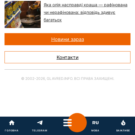
Яка олія насправді краща — рафінована
чи нерафінована: відповідь здивує
багатьох
Новини зараз
Контакти
© 2002-2026, GLAVRED.INFO. ВСІ ПРАВА ЗАХИЩЕНІ.
ГОЛОВНА
TELEGRAM
МОВА
ВАЖЛИВЕ