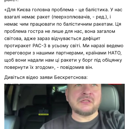
«Для Києва головна проблема - це балістика.
У нас
взагалі немає ракет (пеерхоплювачів, - ред.), і
немає чим працювати по балістичним ракетам
. Ця
проблема гостра не лише для нас, вона загалом
світова, адже зараз відчувається дефіцит
протиракет PAC-3 в усьому світі. Ми наразі ведемо
переговори з нашими партнерами, країнами НАТО,
щоб вони надали нам ці ракети у борг під обіцянку
повернути їх згодом», - повідомив він.
Дивіться відео заяви Бескретснова: