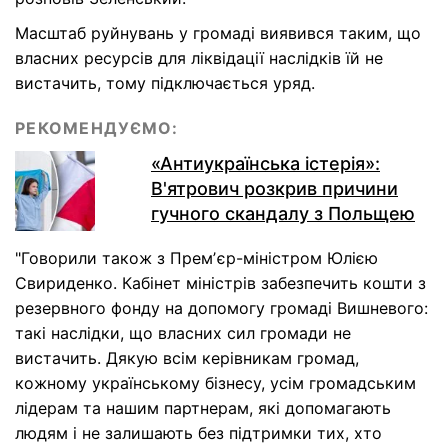
Масштаб руйнувань у громаді виявився таким, що
власних ресурсів для ліквідації наслідків їй не
вистачить, тому підключається уряд.
РЕКОМЕНДУЄМО:
«Антиукраїнська істерія»:
В'ятрович розкрив причини
гучного скандалу з Польщею
"Говорили також з Премʼєр-міністром Юлією
Свириденко. Кабінет міністрів забезпечить кошти з
резервного фонду на допомогу громаді Вишневого:
такі наслідки, що власних сил громади не
вистачить. Дякую всім керівникам громад,
кожному українському бізнесу, усім громадським
лідерам та нашим партнерам, які допомагають
людям і не залишають без підтримки тих, хто