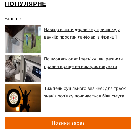
ПОПУЛЯРНЕ
Більше
Навіщо вішати дерев'яну прищіпку у
ванній: простий лайфхак із Франції
Пошкодять одяг і техніку: які режими
прання краще не використовувати
Тиждень суцільного везіння: для трьох
знаків зодіаку починається біла смуга
Новини зараз