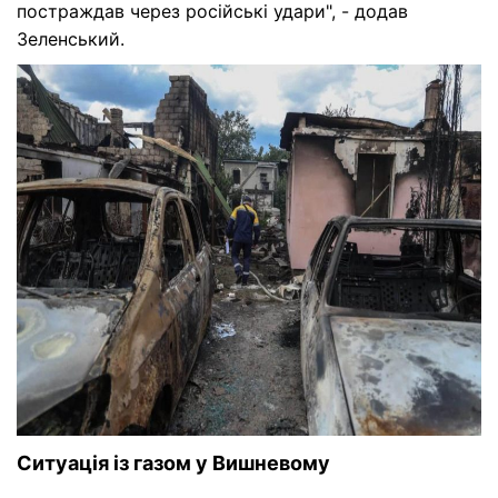
постраждав через російські удари", - додав
Зеленський.
Наслідки атаки РФ у Вишневому
Фото:
Н
facebook.com/sergii.koretskyi.page
f
Ситуація із газом у Вишневому