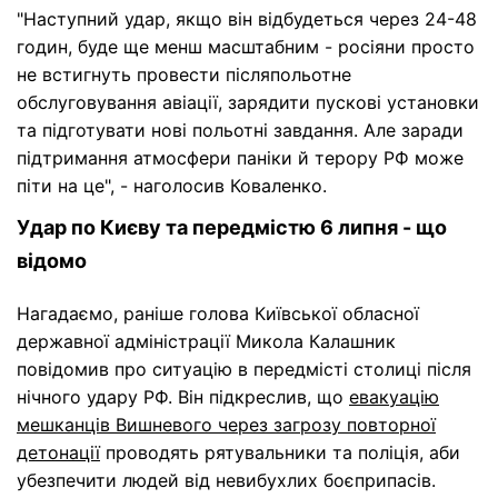
"Наступний удар, якщо він відбудеться через 24-48
годин, буде ще менш масштабним - росіяни просто
не встигнуть провести післяпольотне
обслуговування авіації, зарядити пускові установки
та підготувати нові польотні завдання. Але заради
підтримання атмосфери паніки й терору РФ може
піти на це", - наголосив Коваленко.
Удар по Києву та передмістю 6 липня - що
відомо
Нагадаємо, раніше голова Київської обласної
державної адміністрації Микола Калашник
повідомив про ситуацію в передмісті столиці після
нічного удару РФ. Він підкреслив, що
евакуацію
мешканців Вишневого через загрозу повторної
детонації
проводять рятувальники та поліція, аби
убезпечити людей від невибухлих боєприпасів.