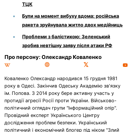
ТЦК
Були на момент вибуху вдома: російська
ракета зруйнувала житло двох медійниць
Проблеми з балістикою: Зеленський
зробив невтішну заяву після атаки РФ
Про персону: Олександр Коваленко
Коваленко Олександр народився 15 грудня 1981
року в Одесі. Закінчив Одеську Академію зв'язку
ім. Попова. З 2014 року бере активну участь у
протидії агресії Росії проти України. Військово-
політичний оглядач групи "Інформаційний опір".
Провідний експерт Українського Центру
дослідження проблем безпеки. Український
політичний і економічний блогер під ніком "Злий