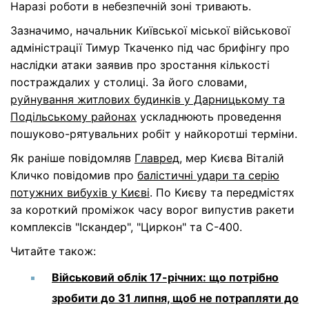
Наразі роботи в небезпечній зоні тривають.
Зазначимо, начальник Київської міської військової
адміністрації Тимур Ткаченко під час брифінгу про
наслідки атаки заявив про зростання кількості
постраждалих у столиці. За його словами,
руйнування житлових будинків у Дарницькому та
Подільському районах
ускладнюють проведення
пошуково-рятувальних робіт у найкоротші терміни.
Як раніше повідомляв
Главред
, мер Києва Віталій
Кличко повідомив про
балістичні удари та серію
потужних вибухів у Києві
. По Києву та передмістях
за короткий проміжок часу ворог випустив ракети
комплексів "Іскандер", "Циркон" та С-400.
Читайте також:
Військовий облік 17-річних: що потрібно
зробити до 31 липня, щоб не потрапляти до