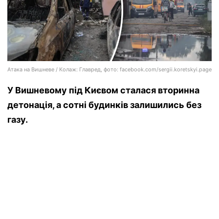
Атака на Вишневе / Колаж: Главред, фото: facebook.com/sergii.koretskyi.page
У Вишневому під Києвом сталася вторинна
детонація, а сотні будинків залишились без
газу.