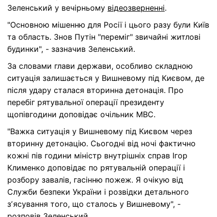
Зеленський у вечірньому
відеозверненні
.
"Основною мішенню для Росії і цього разу були Київ
та область. Знов Путін "переміг" звичайні житлові
будинки", - зазначив Зеленський.
За словами глави держави, особливо складною
ситуація залишається у Вишневому під Києвом, де
після удару сталася вторинна детонація. Про
перебіг рятувальної операції президенту
щопівгодини доповідає очільник МВС.
"Важка ситуація у Вишневому під Києвом через
вторинну детонацію. Сьогодні від ночі фактично
кожні пів години міністр внутрішніх справ Ігор
Клименко доповідає по рятувальній операції і
розбору завалів, гасінню пожеж. Я очікую від
Служби безпеки України і розвідки детального
зʼясування того, що сталось у Вишневому", -
розповів Зеленський.