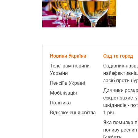
Новини України
Сад та город
Телеграм новини
Садівник назв
України
найефективні
засіб проти бур
Пенсії в Україні
Дачники розк
Мобілізація
секрет захисту
Політика
шкідників - по
Відключення світла
1 річ
Яка помилка п
поливу рослин
їх вбити