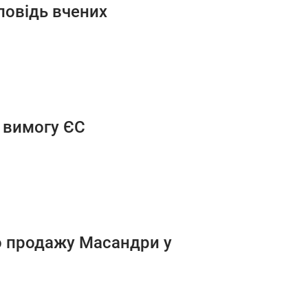
дповідь вчених
а вимогу ЄС
о продажу Масандри у