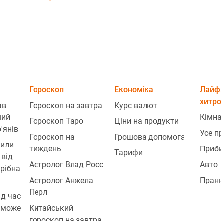
Гороскоп
Економіка
Лайф
хитр
ав
Гороскоп на завтра
Курс валют
ший
Кімна
Гороскоп Таро
Ціни на продукти
'янів
Усе п
Гороскоп на
Грошова допомога
рили
тиждень
Приб
Тарифи
 від
Астролог Влад Росс
Авто
трібна
Астролог Анжела
Пран
Перл
ід час
 може
Китайський
гороскоп на завтра