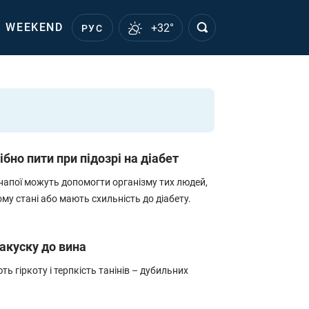
WEEKEND
+32°
РУС
бно пити при підозрі на діабет
 напої можуть допомогти організму тих людей,
му стані або мають схильність до діабету.
закуску до вина
ть гіркоту і терпкість танінів – дубильних