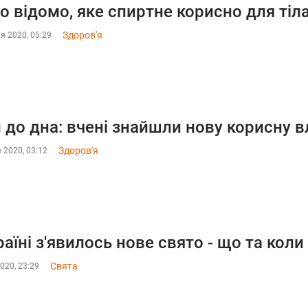
о відомо, яке спиртне корисно для тіл
Здоров'я
я 2020, 05:29
 до дна: вчені знайшли нову корисну в
Здоров'я
 2020, 03:12
раїні з'явилось нове свято - що та коли
Свята
020, 23:29