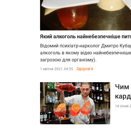
Який алкоголь найнебезпечніше пити
Відомий психіатр-нарколог Дмитро Кубар
алкоголь в якому відео найнебезпечніше
загрозою для організму).
Здоров'я
1 квітня 2021, 04:55
Чим 
кард
14 січня 