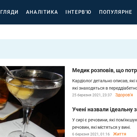
ГЛЯДИ
АНАЛІТИКА
ІНТЕРВ’Ю
ПОПУЛЯРНЕ
Медик розповів, що потрі
Кардіолог детально описав, які
які знаходяться в переддіабетно
Здоров'я
25 березня 2021, 23:37
Учені назвали ідеальну 
У сирі є речовини, які пом'якшую
речовин, які містяться у вині.
Життя
6 березня 2021, 01:16