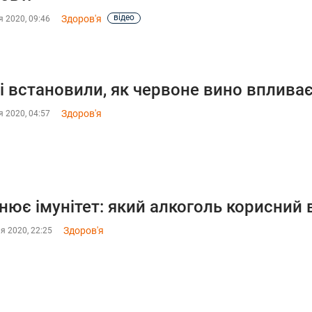
відео
Здоров'я
 2020, 09:46
і встановили, як червоне вино впливає
Здоров'я
 2020, 04:57
нює імунітет: який алкоголь корисний
Здоров'я
я 2020, 22:25