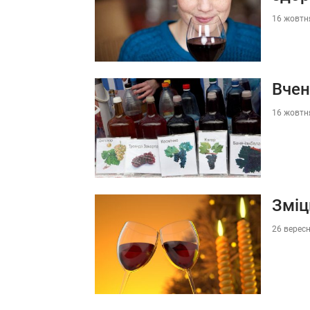
16 жовтня
Вчен
16 жовтня
Зміц
26 вересн