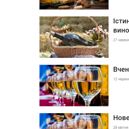
Істи
вин
27 червня
Вчен
12 червня
Нове
28 квітня