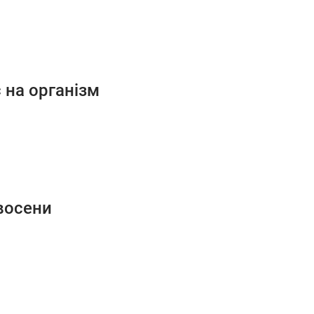
 на організм
 восени