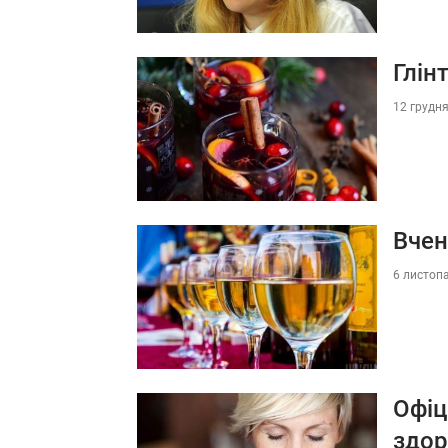
Глін
12 грудня
Вчен
6 листопа
Офіц
здор