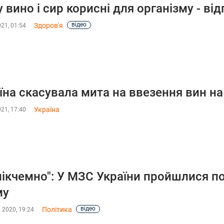
 вино і сир корисні для організму - ві
відео
Здоров'я
021, 01:54
їна скасувала мита на ввезення вин н
Україна
021, 17:40
нікчемно": У МЗС України пройшлися п
му
відео
Політика
 2020, 19:24