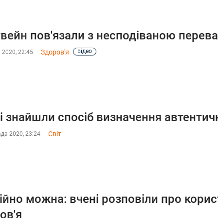
твейн пов'язали з несподіваною перев
відео
Здоров'я
 2020, 22:45
і знайшли спосіб визначення автентич
Світ
да 2020, 23:24
ійно можна: вчені розповіли про кори
ов'я