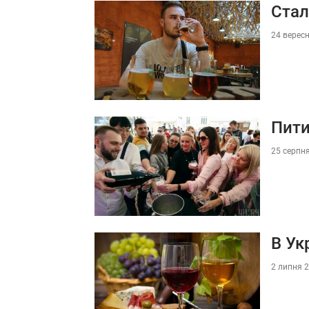
Стал
24 вересн
Пити
25 серпня
В Ук
2 липня 2