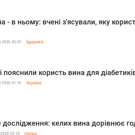
на - в ньому: вчені з'ясували, яку кори
о
Здоров'я
 2020, 02:35
і пояснили користь вина для діабетикі
Україна
 2020, 01:16
 дослідження: келих вина дорівнює го
Наука
 2020, 02:10