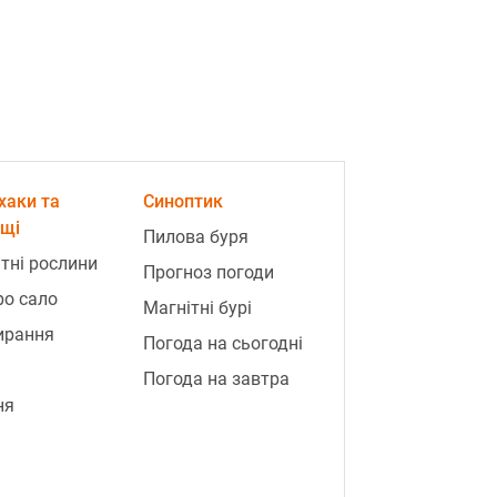
хаки та
Синоптик
ощі
Пилова буря
тні рослини
Прогноз погоди
ро сало
Магнітні бурі
ирання
Погода на сьогодні
Погода на завтра
ня