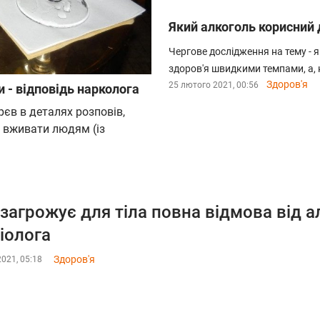
Який алкоголь корисний д
Чергове дослідження на тему - я
здоров'я швидкими темпами, а, 
Здоров'я
25 лютого 2021, 00:56
 - відповідь нарколога
єв в деталях розповів,
 вживати людям (із
загрожує для тіла повна відмова від а
іолога
Здоров'я
2021, 05:18