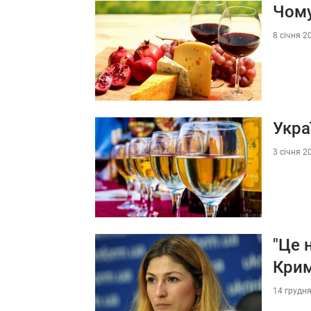
Чому
8 січня 2
Укра
3 січня 2
"Це 
Кри
14 грудня