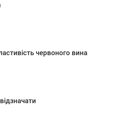
а
ластивість червоного вина
 відзначати