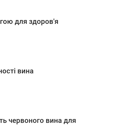
агою для здоров'я
ності вина
сть червоного вина для