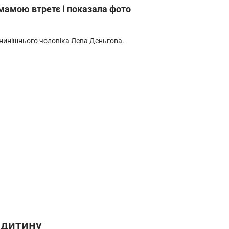
 мамою втретє і показала фото
о нинішнього чоловіка Лева Деньгова.
 дитину