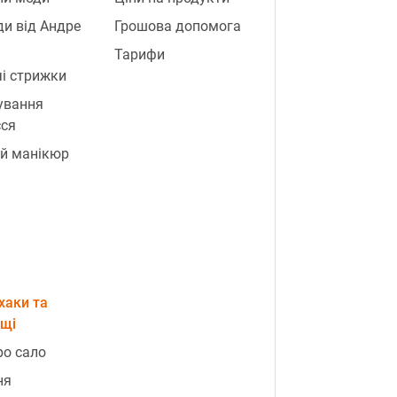
и від Андре
Грошова допомога
Тарифи
і стрижки
ування
сся
й манікюр
хаки та
ощі
ро сало
ня