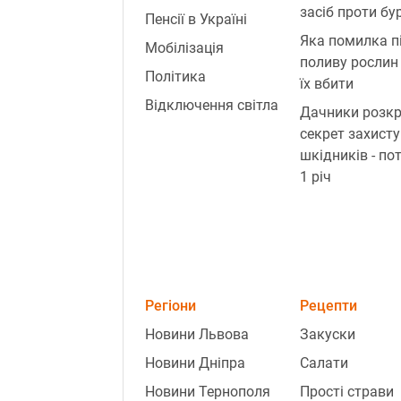
засіб проти бур
Пенсії в Україні
Яка помилка п
Мобілізація
поливу рослин
Політика
їх вбити
Відключення світла
Дачники розк
секрет захисту
шкідників - по
1 річ
Регіони
Рецепти
Новини Львова
Закуски
Новини Дніпра
Салати
Новини Тернополя
Прості страви