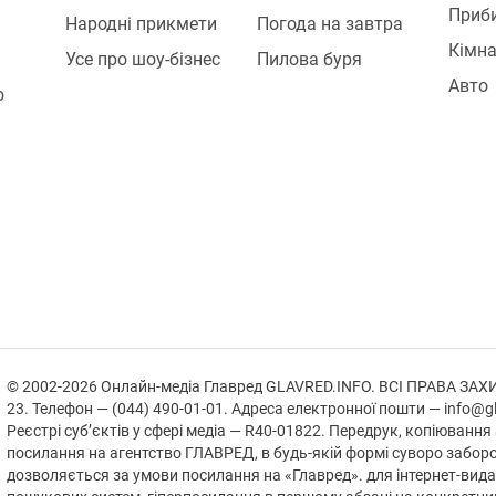
Приб
Народні прикмети
Погода на завтра
Кімна
Усе про шоу-бізнес
Пилова буря
Авто
ю
© 2002-2026 Онлайн-медіа Главред GLAVRED.INFO. ВСІ ПРАВА ЗАХИЩЕ
23. Телефон — (044) 490-01-01. Адреса електронної пошти — info@gl
Реєстрі суб’єктів у сфері медіа — R40-01822.
Передрук, копіювання 
посилання на агентство ГЛАВРЕД, в будь-якій формi суворо забор
дозволяється за умови посилання на «Главред». для інтернет-вида