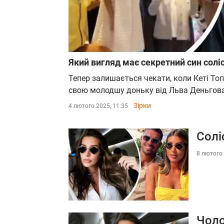
Який вигляд має секретний син соліс
Тепер залишається чекати, коли Кеті Топ
свою молодшу доньку від Льва Деньгова
Зірки
4 лютого 2025, 11:35
Солі
8 лютого 
Чоло