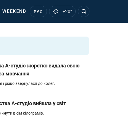
WEEKEND
+20°
РУС
тка А-студіо жорстко видала свою
 за мовчання
 і різко звернулася до колег.
стка А-студіо вийшла у світ
кинути вісім кілограмів.