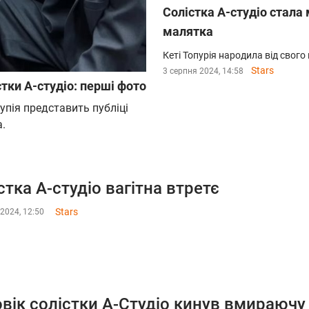
Солістка А-студіо стала
малятка
Кеті Топурія народила від свог
Stars
3 серпня 2024, 14:58
тки А-студіо: перші фото
упія представить публіці
.
стка А-студіо вагітна втретє
Stars
2024, 12:50
вік солістки А-Студіо кинув вмираючу