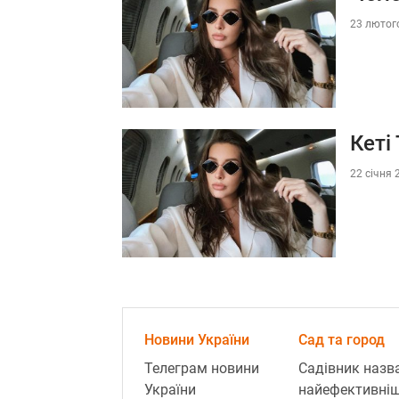
23 лютого
Кеті
22 січня 
Новини України
Сад та город
Телеграм новини
Садівник назв
України
найефективні