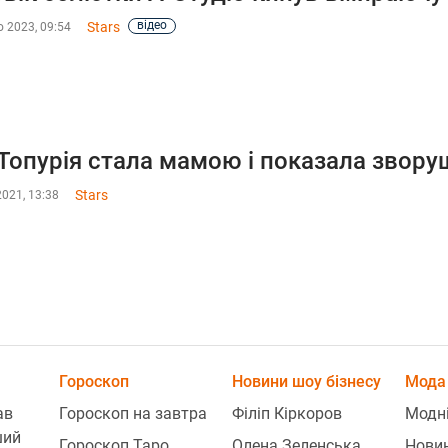
відео
Stars
 2023, 09:54
 Топурія стала мамою і показала звор
Stars
2021, 13:38
Гороскоп
Новини шоу бізнесу
Мода 
ав
Гороскоп на завтра
Філіп Кіркоров
Модн
ший
Гороскоп Таро
Олена Зеленська
Нови