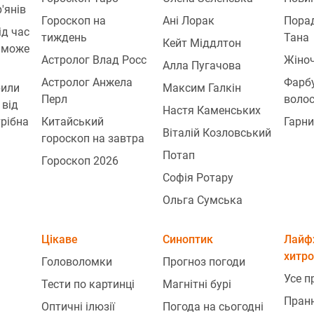
'янів
Гороскоп на
Ані Лорак
Порад
ід час
тиждень
Тана
Кейт Міддлтон
 може
Астролог Влад Росс
Жіноч
Алла Пугачова
Астролог Анжела
Фарб
рили
Максим Галкін
Перл
воло
 від
Настя Каменських
трібна
Китайський
Гарни
Віталій Козловський
гороскоп на завтра
Потап
Гороскоп 2026
Софія Ротару
Ольга Сумська
Цікаве
Синоптик
Лайф
хитр
Головоломки
Прогноз погоди
Усе п
Тести по картинці
Магнітні бурі
Пран
Оптичні ілюзії
Погода на сьогодні