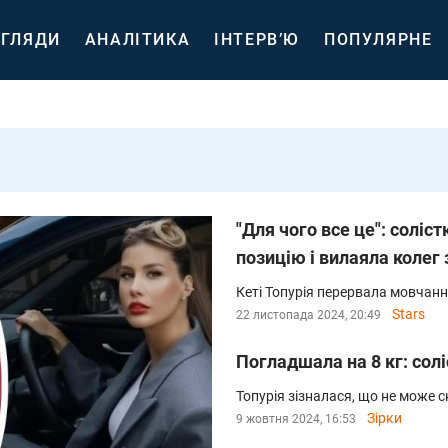
ГЛЯДИ
АНАЛІТИКА
ІНТЕРВ’Ю
ПОПУЛЯРНЕ
"Для чого все це": соліс
позицію і вилаяла колег
Кеті Топурія перервала мовчання
Stars
22 листопада 2024, 20:49
Погладшала на 8 кг: солі
Топурія зізналася, що не може с
Зірки
9 жовтня 2024, 16:53