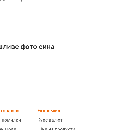
ушливе фото сина
та краса
Економіка
і помилки
Курс валют
ни моди
Ціни на продукти