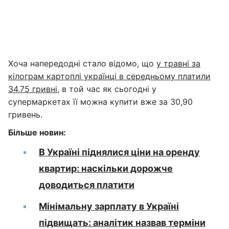
Хоча напередодні стало відомо, що
у травні за
кілограм картоплі українці в середньому платили
34,75 гривні
, в той час як сьогодні у
супермаркетах її можна купити вже за 30,90
гривень.
Більше новин:
В Україні піднялися ціни на оренду
квартир: наскільки дорожче
доводиться платити
Мінімальну зарплату в Україні
підвищать: аналітик назвав терміни