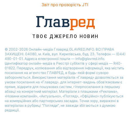
Алла Пугачова
Звіт про прозорість JTI
ТВОЄ ДЖЕРЕЛО НОВИН
© 2002-2026 Онлайн-медіа Главред GLAVRED.INFO. ВСІ ПРАВА
ЗАХИЩЕНІ. 04080, м. Київ, вул. Кирилівська, буд. 23. Телефон — (044)
490-01-01. Адреса електронної пошти — info@glavred.info.
Ідентифікатор онлайн-медіа в Реєстрі суб’єктів у сфері медіа — R40-
01822.
Передрук, копіювання або відтворення інформації, яка містить
посилання на агентство ГЛАВРЕД, в будь-якій формi суворо
забороняється. Використання матеріалів «Главред» дозволяється за
умови посилання на «Главред». для інтернет-видань обов’язковим є
пряме, відкрите для пошукових систем, гіперпосилання в першому
абзаці на конкретний матеріал. Матеріали з плашками «Реклама»,
«Новини компаній», «Актуально», «Погляд», «Офіційно» публікуються
на комерційних або партнерських засадах. Точки зору, виражені в
матеріалах в рубриці "Погляди", не завжди збігаються з думкою
редакції.