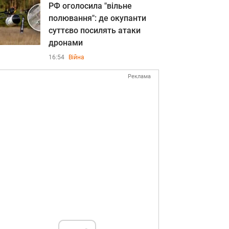
РФ оголосила "вільне
полювання": де окупанти
суттєво посилять атаки
дронами
16:54
Війна
Реклама