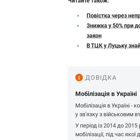
Читайте також:
Повістка через неп
Знижка у 50% при д
закон
В ТЦК у Луцьку зна
ДОВІДКА
Мобілізація в Україні
Мобілізація в Україні - 
у зв'язку з військовим 
У період із 2014 до 2015
мобілізації, під час яко