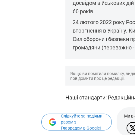
досвідом військових дій 
60 років.
24 лютого 2022 року Ро
вторгнення в Україну. К
Сил оборони і безпеки п
громадяни (переважно - ч
Якщо ви помітили помилку, виділі
повідомити про це редакції.
Наші стандарти:
Редакційн
Слідкуйте за подіями
Ми в
разом з
Главредом в Google!