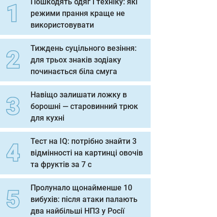
Пошкодять одяг і техніку: які
режими прання краще не
використовувати
Тиждень суцільного везіння:
для трьох знаків зодіаку
починається біла смуга
Навіщо залишати ложку в
борошні — старовинний трюк
для кухні
Тест на IQ: потрібно знайти 3
відмінності на картинці овочів
та фруктів за 7 с
Пролунало щонайменше 10
вибухів: після атаки палають
два найбільші НПЗ у Росії