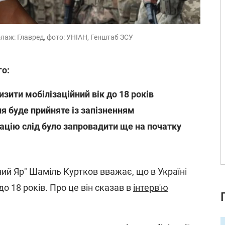
олаж: Главред, фото: УНІАН, Генштаб ЗСУ
го:
изити мобілізаційний вік до 18 років
я буде прийняте із запізненням
зацію слід було запровадити ще на початку
й Яр" Шаміль Куртков вважає, що в Україні
до 18 років. Про це він сказав в
інтерв'ю