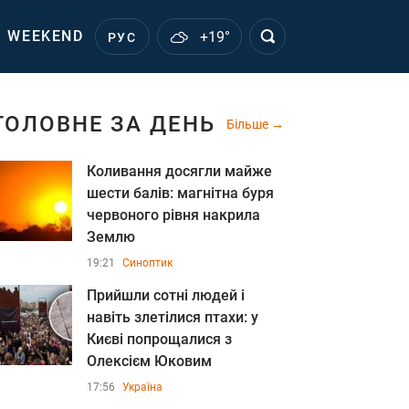
WEEKEND
+19°
РУС
ГОЛОВНЕ ЗА ДЕНЬ
Більше
Коливання досягли майже
шести балів: магнітна буря
червоного рівня накрила
Землю
19:21
Синоптик
Прийшли сотні людей і
навіть злетілися птахи: у
Києві попрощалися з
Олексієм Юковим
17:56
Україна