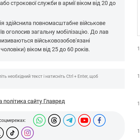
або строкової служби в армії віком від 20 до
сія здійснила повномасштабне військове
иїв оголосив загальну мобілізацію. До лав
ризиваються військовозобов'язані
1
оловіки) віком від 25 до 60 років.
1
ть необхідний текст і натисніть Ctrl + Enter, щоб
а політика сайту Главред
1
 соцмережах:
1