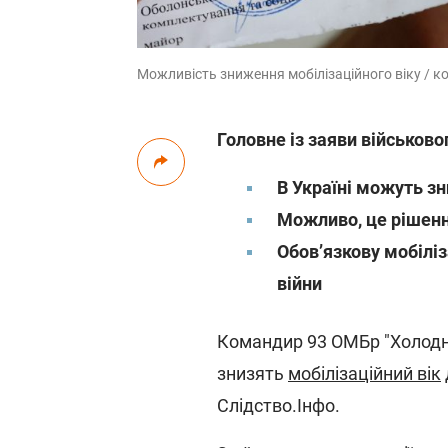
Можливість зниження мобілізаційного віку / к
Головне із заяви військово
В Україні можуть зн
Можливо, це рішенн
Обов’язкову мобілі
війни
Командир 93 ОМБр "Холодни
знизять
мобілізаційний вік
Слідство.Інфо.