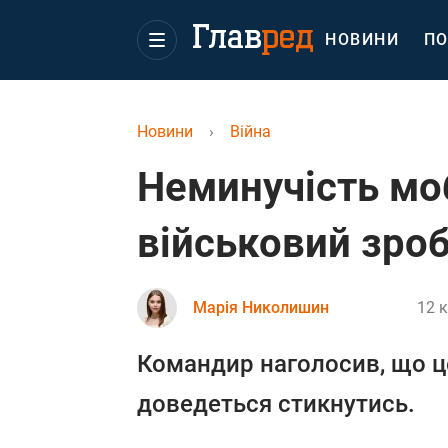
НОВИНИ
ПО
Новини
›
Війна
Неминучість мобі
військовий зроб
Марія Николишин
12 к
Командир наголосив, що це
доведеться стикнутись.