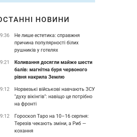
ОСТАННІ НОВИНИ
9:36
Не лише естетика: справжня
причина популярності білих
рушників у готелях
9:21
Коливання досягли майже шести
балів: магнітна буря червоного
рівня накрила Землю
9:12
Норвезькі військові навчають ЗСУ
"духу вікінгів": навіщо це потрібно
на фронті
9:12
Гороскоп Таро на 10–16 серпня:
Терезів чекають зміни, а Риб —
кохання