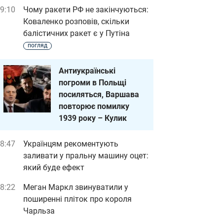
9:10
Чому ракети РФ не закінчуються:
Коваленко розповів, скільки
балістичних ракет є у Путіна
погляд
Антиукраїнські
погроми в Польщі
посиляться, Варшава
повторює помилку
1939 року – Кулик
8:47
Українцям рекоментують
заливати у пральну машину оцет:
який буде ефект
8:22
Меган Маркл звинуватили у
поширенні пліток про короля
Чарльза