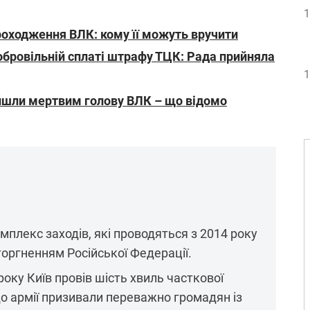
1
роходження ВЛК: кому її можуть вручити
обровільній сплаті штрафу ТЦК: Рада прийняла
1
йшли мертвим голову ВЛК – що відомо
комплекс заходів, які проводяться з 2014 року
вторгненням Російської Федерації.
 року Київ провів шість хвиль часткової
ї до армії призивали переважно громадян із