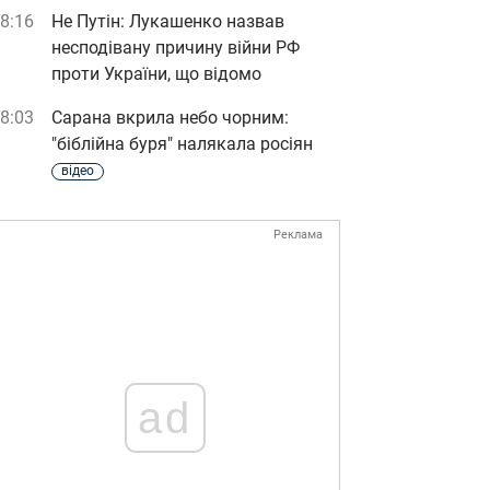
8:16
Не Путін: Лукашенко назвав
несподівану причину війни РФ
проти України, що відомо
8:03
Сарана вкрила небо чорним:
"біблійна буря" налякала росіян
відео
Реклама
ad