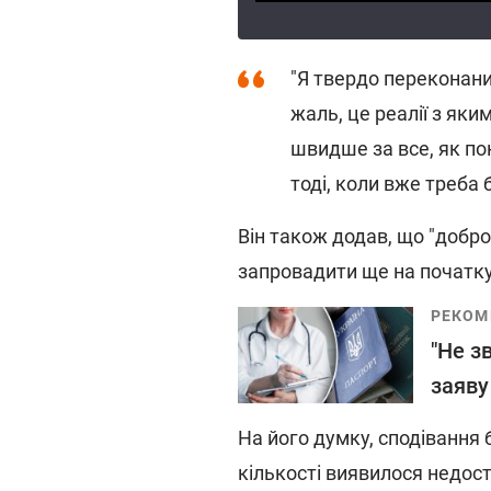
"Я твердо переконани
жаль, це реалії з як
швидше за все, як по
тоді, коли вже треба
Він також додав, що "добро
запровадити ще на початку
РЕКОМ
"Не з
заяву
На його думку, сподівання б
кількості виявилося недост