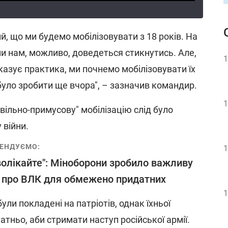
й, що ми будемо мобілізовувати з 18 років. На
ими нам, можливо, доведеться стикнутись. Але,
1
казує практика, ми почнемо мобілізовувати їх
 було зробити ще вчора", – зазначив командир.
1
вільно-примусову" мобілізацію слід було
 війни.
ЕНДУЄМО:
1
волікайте": Міноборони зробило важливу
 про ВЛК для обмежено придатних
1
ули покладені на патріотів, однак їхньої
атньо, аби стримати наступ російської армії.