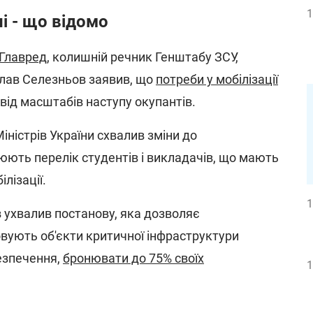
1
ні - що відомо
Главред
, колишній речник Генштабу ЗСУ,
слав Селезньов заявив, що
потреби у мобілізації
від масштабів наступу окупантів.
іністрів України схвалив зміни до
юють перелік студентів і викладачів, що мають
ілізації.
1
ів ухвалив постанову, яка дозволяє
вують об'єкти критичної інфраструктури
езпечення,
бронювати до 75% своїх
1