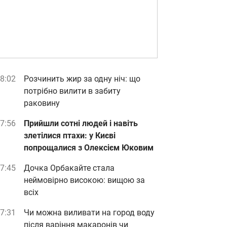
8:02
Розчинить жир за одну ніч: що
потрібно вилити в забиту
раковину
7:56
Прийшли сотні людей і навіть
злетілися птахи: у Києві
попрощалися з Олексієм Юковим
7:45
Дочка Орбакайте стала
неймовірно високою: вищою за
всіх
7:31
Чи можна виливати на город воду
після варіння макаронів чи