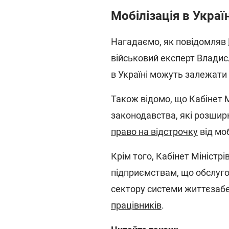
Мобілізація в Украї
Нагадаємо, як повідомляв
військовий експерт Влади
в Україні можуть залежати 
Також відомо, що Кабінет М
законодавства, які розшир
право на відстрочку
від моб
Крім того, Кабінет Міністр
підприємствам, що обслуго
сектору системи життєзаб
працівників
.