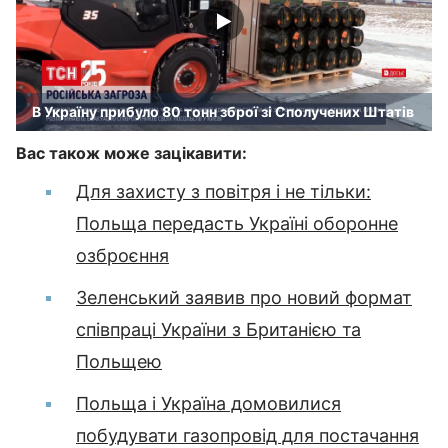
В Україну прибуло 80 тонн зброї зі Сполучених Штатів
Вас також може зацікавити:
Для захисту з повітря і не тільки:
Польща передасть Україні оборонне
озброєння
Зеленський заявив про новий формат
співпраці України з Британією та
Польщею
Польща і Україна домовилися
побудувати газопровід для постачання