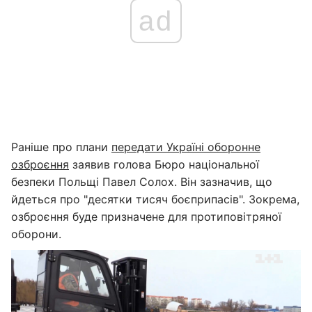
ad
Раніше про плани
передати Україні оборонне
озброєння
заявив голова Бюро національної
безпеки Польщі Павел Солох. Він зазначив, що
йдеться про "десятки тисяч боєприпасів". Зокрема,
озброєння буде призначене для протиповітряної
оборони.