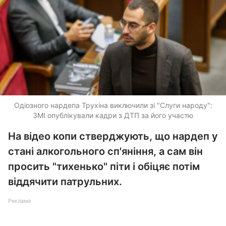
Одіозного нардепа Трухіна виключили зі "Слуги народу":
ЗМІ опублікували кадри з ДТП за його участю
На відео копи стверджують, що нардеп у
стані алкогольного сп'яніння, а сам він
просить "тихенько" піти і обіцяє потім
віддячити патрульних.
Реклама