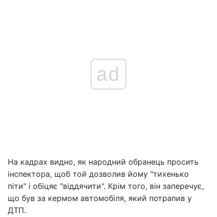
ad
На кадрах видно, як народний обранець просить
інспектора, щоб той дозволив йому "тихенько
піти" і обіцяє "віддячити". Крім того, він заперечує,
що був за кермом автомобіля, який потрапив у
ДТП.