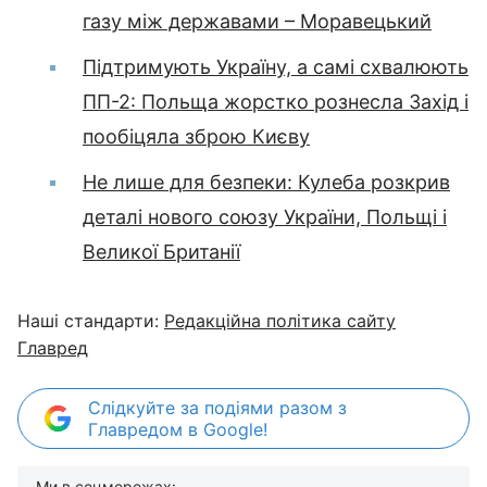
газу між державами – Моравецький
Підтримують Україну, а самі схвалюють
ПП-2: Польща жорстко рознесла Захід і
пообіцяла зброю Києву
Не лише для безпеки: Кулеба розкрив
деталі нового союзу України, Польщі і
Великої Британії
Наші стандарти:
Редакційна політика сайту
Главред
Слідкуйте за подіями разом з
Главредом в Google!
Ми в соцмережах: