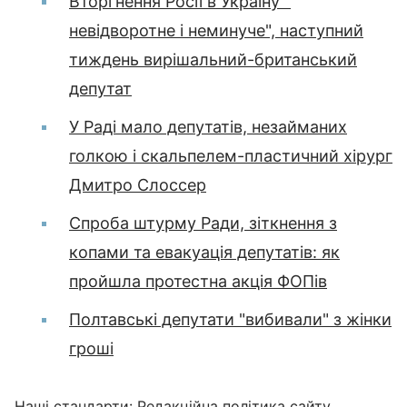
Вторгнення Росії в Україну "
невідворотне і неминуче", наступний
тиждень вирішальний-британський
депутат
У Раді мало депутатів, незайманих
голкою і скальпелем-пластичний хірург
Дмитро Слоссер
Спроба штурму Ради, зіткнення з
копами та евакуація депутатів: як
пройшла протестна акція ФОПів
Полтавські депутати "вибивали" з жінки
гроші
Наші стандарти:
Редакційна політика сайту