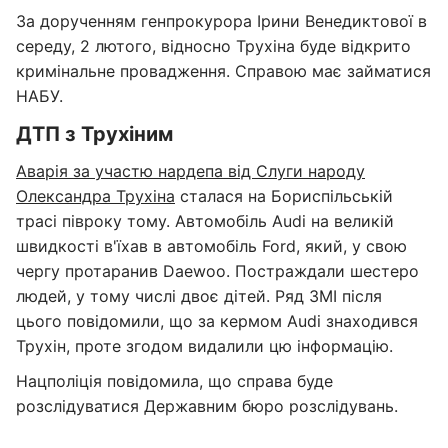
За дорученням генпрокурора Ірини Венедиктової в
середу, 2 лютого, відносно Трухіна буде відкрито
кримінальне провадження. Справою має займатися
НАБУ.
ДТП з Трухіним
Аварія за участю нардепа від Слуги народу
Олександра Трухіна
сталася на Бориспільській
трасі півроку тому. Автомобіль Audi на великій
швидкості в'їхав в автомобіль Ford, який, у свою
чергу протаранив Daewoo. Постраждали шестеро
людей, у тому числі двоє дітей. Ряд ЗМІ після
цього повідомили, що за кермом Audi знаходився
Трухін, проте згодом видалили цю інформацію.
Нацполіція повідомила, що справа буде
розслідуватися Державним бюро розслідувань.