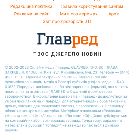
Новини Дніпра
Народні прикмети
Редакційна політика
Правила користування сайтом
Новини Черкаси
Реклама на сайті
Ми в соцмережах
Архів
Усе про шоу-бізнес
Новини Тернополя
Звіт про прозорість JTI
Новини Рівного
Новини Житомира
Новини Запоріжжя
ТВОЄ ДЖЕРЕЛО НОВИН
Новини Одеси
© 2002-2026 Онлайн-медіа Главред GLAVRED.INFO. ВСІ ПРАВА
ЗАХИЩЕНІ. 04080, м. Київ, вул. Кирилівська, буд. 23. Телефон — (044)
490-01-01. Адреса електронної пошти — info@glavred.info.
Ідентифікатор онлайн-медіа в Реєстрі суб’єктів у сфері медіа — R40-
01822.
Передрук, копіювання або відтворення інформації, яка містить
посилання на агентство ГЛАВРЕД, в будь-якій формi суворо
забороняється. Використання матеріалів «Главред» дозволяється за
умови посилання на «Главред». для інтернет-видань обов’язковим є
пряме, відкрите для пошукових систем, гіперпосилання в першому
абзаці на конкретний матеріал. Матеріали з плашками «Реклама»,
«Новини компаній», «Актуально», «Погляд», «Офіційно» публікуються
на комерційних або партнерських засадах. Точки зору, виражені в
матеріалах в рубриці "Погляди", не завжди збігаються з думкою
редакції.