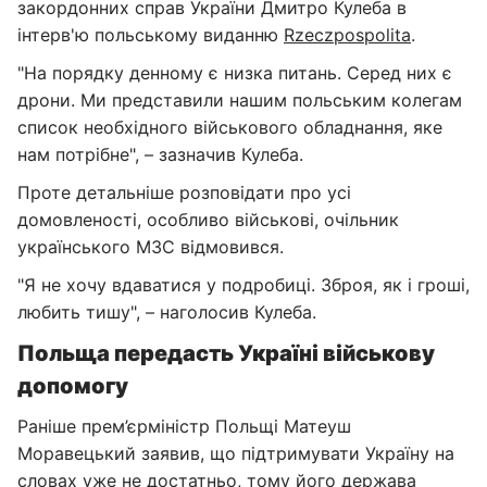
закордонних справ України Дмитро Кулеба в
інтерв'ю польському виданню
Rzeczpospolita
.
"На порядку денному є низка питань. Серед них є
дрони. Ми представили нашим польським колегам
список необхідного військового обладнання, яке
нам потрібне", – зазначив Кулеба.
Проте детальніше розповідати про усі
домовленості, особливо військові, очільник
українського МЗС відмовився.
"Я не хочу вдаватися у подробиці. Зброя, як і гроші,
любить тишу", – наголосив Кулеба.
Польща передасть Україні військову
допомогу
Раніше прем’єрміністр Польщі Матеуш
Моравецький заявив, що підтримувати Україну на
словах уже не достатньо, тому його держава