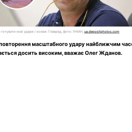
 готувати нові удари / колаж: Главред, фото: УНІАН,
ua.depositphotos.com
 повторення масштабного удару найближчим ча
ється досить високим, вважає Олег Жданов.