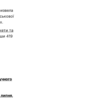
ризвела
ськової
х.
кети та
вши 419
гучного
 липня,