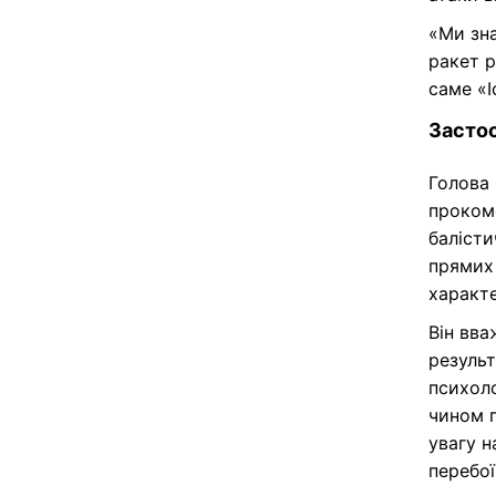
«Ми зна
ракет р
саме «І
Застос
Голова 
прокоме
балісти
прямих 
характе
Він вва
результ
психоло
чином п
увагу н
перебої