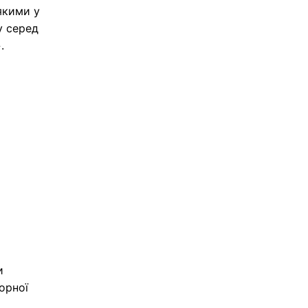
 якими у
у серед
.
и
орної