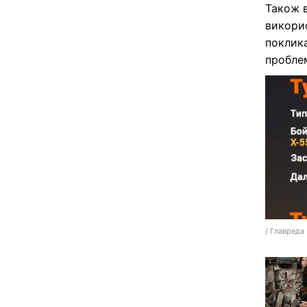
Також 
викорис
поклика
пробле
/ Главреда