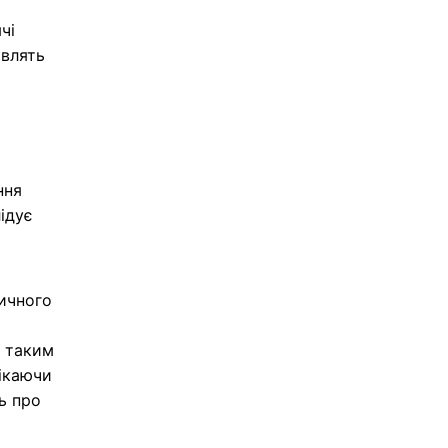
чі
овлять
ння
ідує
тичного
а таким
лікаючи
ь про