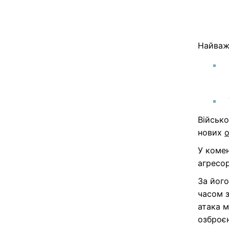
Найваж
Військ
нових
о
У коме
агресор
За йог
часом з
атака м
озброєн