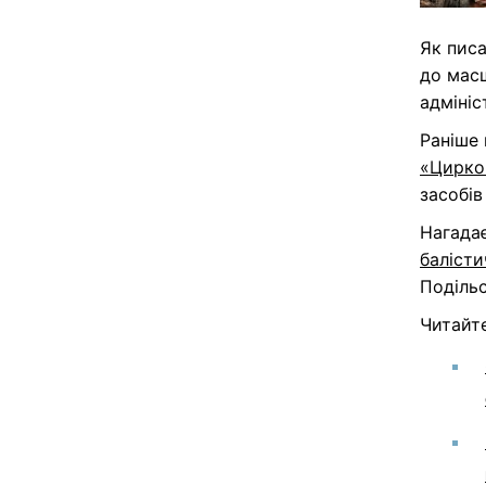
Як пис
до масш
адмініс
Раніше
«Цирко
засобів
Нагада
балісти
Поділь
Читайт