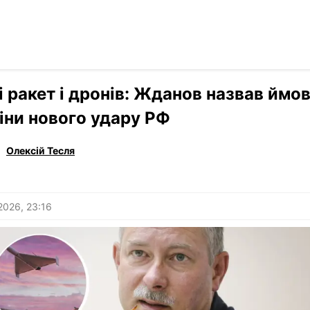
Читати р
›
Україна
і ракет і дронів: Жданов назвав ймов
іни нового удару РФ
Олексій Тесля
2026, 23:16