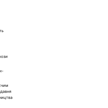
ть
рози
и-
жчим
едавня
бництва
.