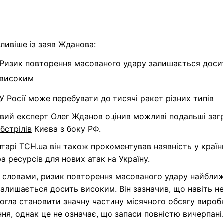
ливіше із заяв Жданова:
Ризик повторення масованого удару залишається доси
високим
У Росії може перебувати до тисячі ракет різних типів
овий експерт Олег Жданов оцінив можливі подальші заг
бстрілів
Києва з боку РФ.
нтарі
ТСН.ua
він також прокоментував наявність у країн
а ресурсів для нових атак на Україну.
о словами, ризик повторення масованого удару найбли
алишається досить високим. Він зазначив, що навіть н
огла становити значну частину місячного обсягу виро
ня, однак це не означає, що запаси повністю вичерпані