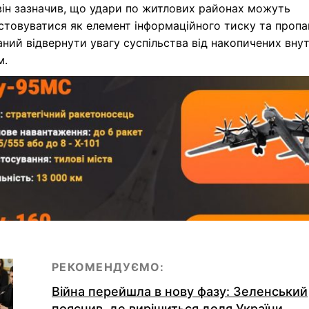
він зазначив, що удари по житлових районах можуть
товуватися як елемент інформаційного тиску та пропа
ний відвернути увагу суспільства від накопичених внут
м.
РЕКОМЕНДУЄМО:
Війна перейшла в нову фазу: Зеленський
пояснив, де вирішиться доля України