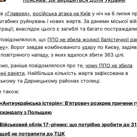
ав
«Главред»
,
російська атака на Київ
у ніч на 6 липня п
табних руйнувань і нових жертв. За даними міської вій
трації, внаслідок цього є загиблі та багато постраждали
 повідомлялося, що
ППО не збила жодної балістичної ра
ну
». Ворог завдав комбінованого удару по Києву, задія
 повітряного нападу, з яких вдалося збити 363 цілі.
ємо, раніше повідомлялося про те,
чому ППО не збила
чні ракети
. Найбільша кількість жертв зафіксована в
ському та Дарницькому районах столиці.
е також:
«Антиукраїнська істерія»: В'ятрович розкрив причини 
скандалу з Польщею
Військовий облік 17-річних: що потрібно зробити до 31
щоб не потрапити до ТЦК