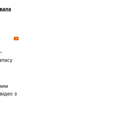
увала
–
апасу
нним
відео з