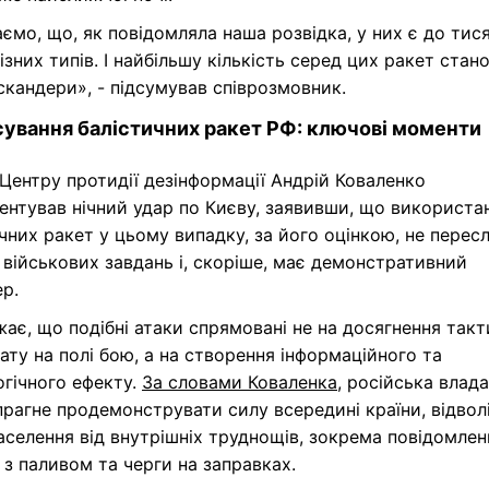
ємо, що, як повідомляла наша розвідка, у них є до тися
ізних типів. І найбільшу кількість серед цих ракет стан
скандери», - підсумував співрозмовник.
ування балістичних ракет РФ: ключові моменти
Центру протидії дезінформації Андрій Коваленко
нтував нічний удар по Києву, заявивши, що використа
чних ракет у цьому випадку, за його оцінкою, не пересл
військових завдань і, скоріше, має демонстративний
р.
жає, що подібні атаки спрямовані не на досягнення так
ату на полі бою, а на створення інформаційного та
гічного ефекту.
За словами Коваленка
, російська влад
рагне продемонструвати силу всередині країни, відво
аселення від внутрішніх труднощів, зокрема повідомлен
 з паливом та черги на заправках.