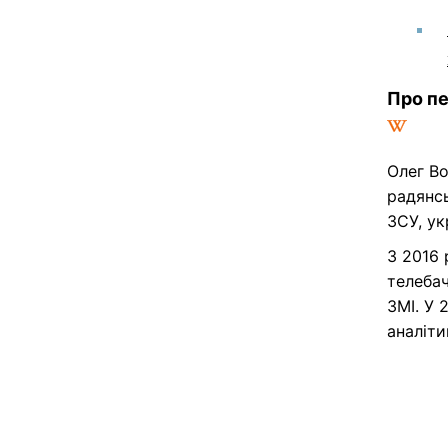
Про п
Олег В
радянс
ЗСУ, ук
З 2016 
телебач
ЗМІ. У 
аналіт