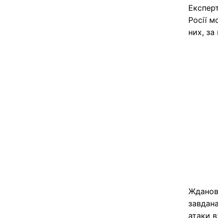
Експерт
Росії м
них, за
Жданов
завдан
атаки в