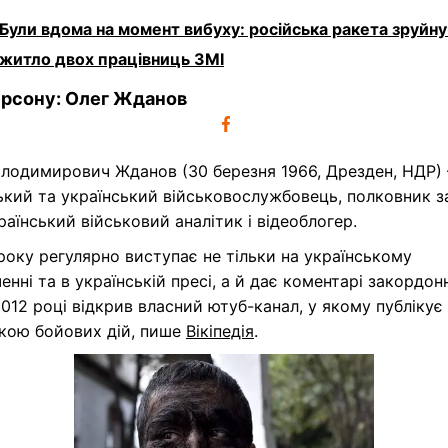
Були вдома на момент вибуху: російська ракета зруйн
житло двох працівниць ЗМІ
ерсону: Олег Жданов
олодимирович Жданов (30 березня 1966, Дрезден, НДР) 
ький та український військовослужбовець, полковник з
раїнський військовий аналітик і відеоблогер.
року регулярно виступає не тільки на українському
енні та в українській пресі, а й дає коментарі закордо
2012 році відкрив власний ютуб-канал, у якому публікує 
икою бойових дій, пише
Вікіпедія
.