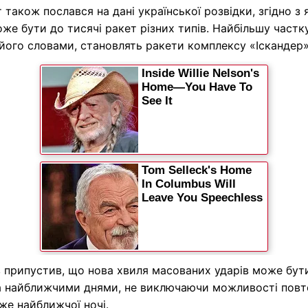
 також послався на дані української розвідки, згідно з
оже бути до тисячі ракет різних типів. Найбільшу частк
 його словами, становлять ракети комплексу «Іскандер»
 припустив, що нова хвиля масованих ударів може бут
а найближчими днями, не виключаючи можливості повт
же найближчої ночі.