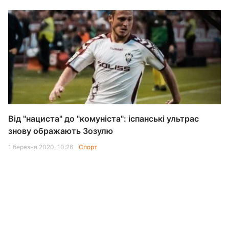
Від "нациста" до "комуніста": іспанські ультрас
знову ображають Зозулю
1 березня 2020, 10:26
Спорт