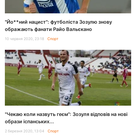
"Йо**ний нацист": футболіста Зозулю знову
ображають фанати Райо Вальєкано
10 червня 2020, 23:18
Спорт
"Чекаю коли назвуть геєм": Зозуля відповів на нові
образи іспанських...
2 березня 2020, 13:04
Спорт