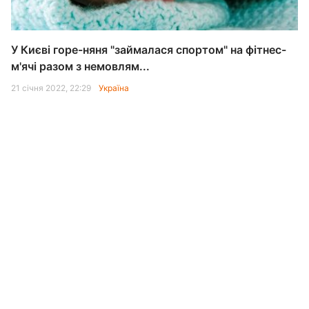
У Києві горе-няня "займалася спортом" на фітнес-
м'ячі разом з немовлям...
21 січня 2022, 22:29
Україна