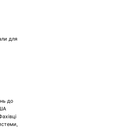
али для
ень до
США
Фахівці
истеми,