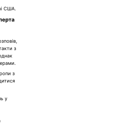
зі США.
перта
зповів,
такти з
однак
нерами.
ропи з
дитися
ь у
а