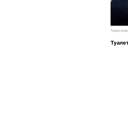
Трамп впер
Туале