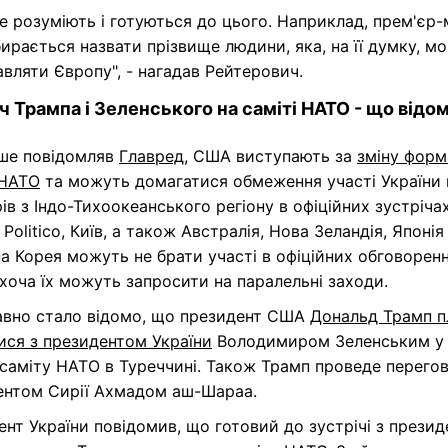
е розуміють і готуються до цього. Наприклад, прем'єр-
збирається назвати прізвище людини, яка, на її думку, мо
вляти Європу", - нагадав Рейтерович.
ч Трампа і Зеленського на саміті НАТО - що відо
іше повідомляв
Главред
, США виступають за
зміну форм
 НАТО
та можуть домагатися обмеження участі України 
ів з Індо-Тихоокеанського регіону в офіційних зустрічах
Politico, Київ, а також Австралія, Нова Зеландія, Японія 
а Корея можуть не брати участі в офіційних обговорен
 хоча їх можуть запросити на паралельні заходи.
вно стало відомо, що президент США
Дональд Трамп п
ися з президентом України
Володимиром Зеленським у
 саміту НАТО в Туреччині. Також Трамп проведе перего
ентом Сирії Ахмадом аш-Шараа.
нт України повідомив, що готовий до зустрічі з прези