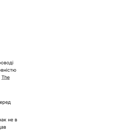
роводі
овністю
о
The
перед
ак не в
дав