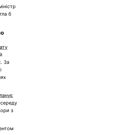
міністр
гла б
мо
ату
й
. За
і
нях
ланує
 середу
вори з
дентом