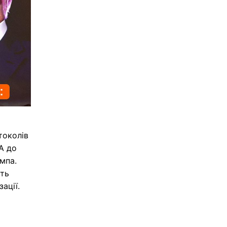
токолів
А до
мпа.
ють
ації.