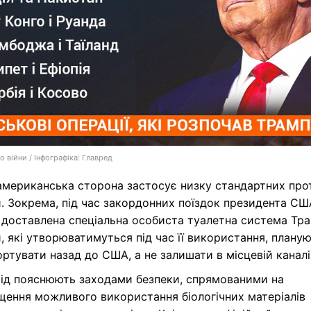
о війни / Інфографіка: Главред
американська сторона застосує низку стандартних про
. Зокрема, під час закордонних поїздок президента СШ
 доставлена спеціальна особиста туалетна система Тра
, які утворюватимуться під час її використання, плану
ртувати назад до США, а не залишати в місцевій каналіз
хід пояснюють заходами безпеки, спрямованими на
щення можливого використання біологічних матеріалів