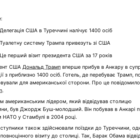
:
Делегація США в Туреччині налічує 1400 осіб
Туалетну систему Трампа привезуть зі США
Це перший візит президента США за 17 років
дент США
Дональд Трамп
вперше прибув в Анкару в суп
ії з приблизно 1400 осіб. Готель, де перебуває Трамп, п
рвували для американської сторони. Про це повідомил
n
.
ім американським лідером, який відвідував столицю
ини, був Джордж Буш-молодший. Він побував в Анкарі 
 НАТО у Стамбулі в 2004 році.
ступники також здійснювали поїздки до Туреччини, одн
 повноцінного візиту до столиці. Так, Барак Обама відві