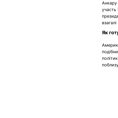
Анкару 
участь 
президе
взагалі
Як гот
Америка
подібни
політик
поблиз