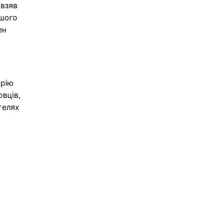
 взяв
ршого
ен
орію
вців,
телях