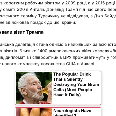
з коротким робочим візитом у 2009 році, а у 2015 році
у саміті G20 в Анталії. Дональд Трамп під час свого пе
нтського терміну Туреччину не відвідував, а Джо Байд
 не здійснював поїздок до цієї країни.
ували візит Трампа
нська делегація стане однією з найбільших за всю іст
х візитів. Близько 1400 американських військовослужбо
ів, дипломатів і співробітників ЦРУ проживатимуть у го
у нового комплексу посольства США в Анкарі.