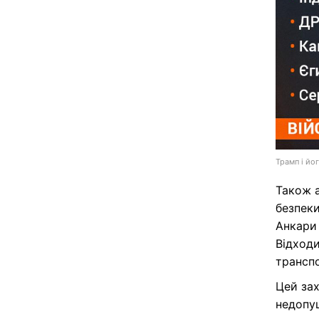
Трамп і йог
Також 
безпеки
Анкари
Відходи
транспо
Цей за
недопу