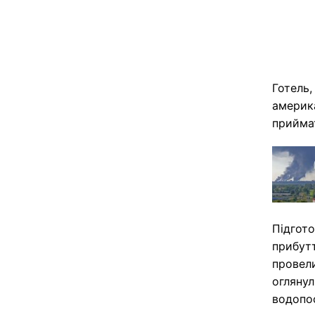
Готель,
америка
прийма
Підгото
прибут
провели
оглянул
водопо