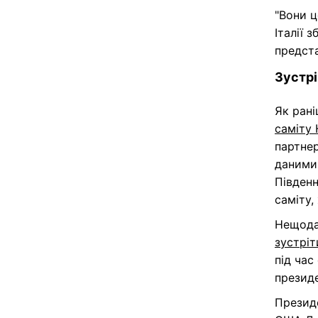
"Вони ц
Італії 
предста
Зустрі
Як ран
саміту
партнер
даними 
Південн
саміту,
Нещода
зустріт
під час
презид
Президе