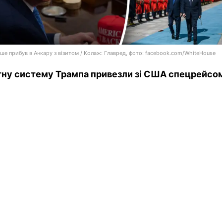
ше прибув в Анкару з візитом / Колаж: Главред, фото: facebook.com/WhiteHouse
тну систему Трампа привезли зі США спецрейсо