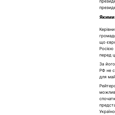
президе
презид
Якими 
Керівни
громадс
що євро
Росією
перед 
За його
РФ не 
для май
Рейтеро
можливи
спочатк
предста
Україно