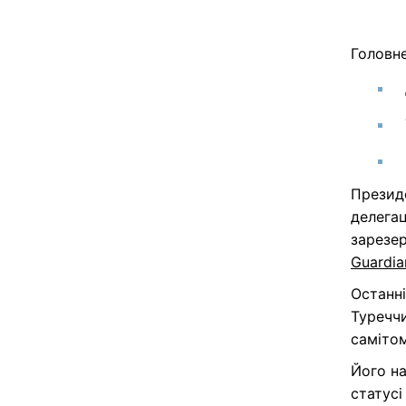
Головне
Прези
делегац
зарезе
Guardia
Останн
Туречч
самітом
Його на
статусі