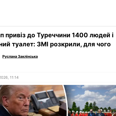
Читати р
›
Світ
п привіз до Туреччини 1400 людей і
ний туалет: ЗМІ розкрили, для чого
Руслана Заклінська
2026, 11:14