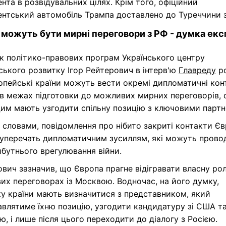
нта в розвідувальних цілях. Крім того, офіційний
ентський автомобіль Трампа доставлено до Туреччини 
можуть бути мирні переговори з РФ - думка екс
к політико-правових програм Українського центру
ького розвитку Ігор Рейтерович в інтерв'ю
Главреду
ро
пейські країни можуть вести окремі дипломатичні кон
 в межах підготовки до можливих мирних переговорів, 
цим мають узгодити спільну позицію з ключовими парт
 словами, повідомлення про нібито закриті контакти Єв
суперечать дипломатичним зусиллям, які можуть прово
бутнього врегулювання війни.
вич зазначив, що Європа прагне відігравати власну рол
х переговорах із Москвою. Водночас, на його думку,
у країни мають визначитися з представником, який
влятиме їхню позицію, узгодити кандидатуру зі США т
ю, і лише після цього переходити до діалогу з Росією.