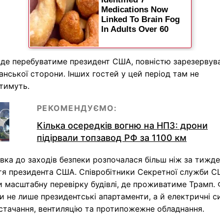
 де перебуватиме президент США, повністю зарезервув
нської сторони. Інших гостей у цей період там не
тимуть.
РЕКОМЕНДУЄМО:
Кілька осередків вогню на НПЗ: дрони
підірвали топзавод РФ за 1100 км
вка до заходів безпеки розпочалася більш ніж за тижд
тя президента США. Співробітники Секретної служби 
 масштабну перевірку будівлі, де проживатиме Трамп. 
и не лише президентські апартаменти, а й електричні с
стачання, вентиляцію та протипожежне обладнання.