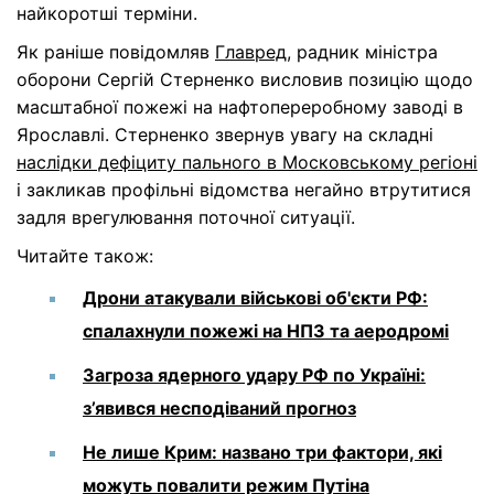
найкоротші терміни.
Як раніше повідомляв
Главред
, радник міністра
оборони Сергій Стерненко висловив позицію щодо
масштабної пожежі на нафтопереробному заводі в
Ярославлі. Стерненко звернув увагу на складні
наслідки дефіциту пального в Московському регіоні
і закликав профільні відомства негайно втрутитися
задля врегулювання поточної ситуації.
Читайте також:
Дрони атакували військові об'єкти РФ:
спалахнули пожежі на НПЗ та аеродромі
Загроза ядерного удару РФ по Україні:
з’явився несподіваний прогноз
Не лише Крим: названо три фактори, які
можуть повалити режим Путіна