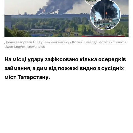
Дрони атакували НПЗ у Нижньокамську / Колаж: Главред, фото: скріншот з
відео t.me/exilenova_plus
На місці удару зафіксовано кілька осередків
займання, а дим від пожежі видно з сусідніх
міст Татарстану.