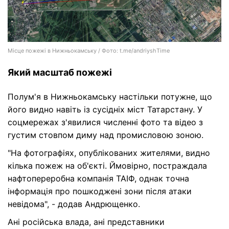
Місце пожежі в Нижньокамську / Фото: t.me/andriyshTime
Який масштаб пожежі
Полум'я в Нижньокамську настільки потужне, що
його видно навіть із сусідніх міст Татарстану. У
соцмережах з'явилися численні фото та відео з
густим стовпом диму над промисловою зоною.
"На фотографіях, опублікованих жителями, видно
кілька пожеж на об'єкті. Ймовірно, постраждала
нафтопереробна компанія ТАІФ, однак точна
інформація про пошкоджені зони після атаки
невідома", - додав Андрющенко.
Ані російська влада, ані представники