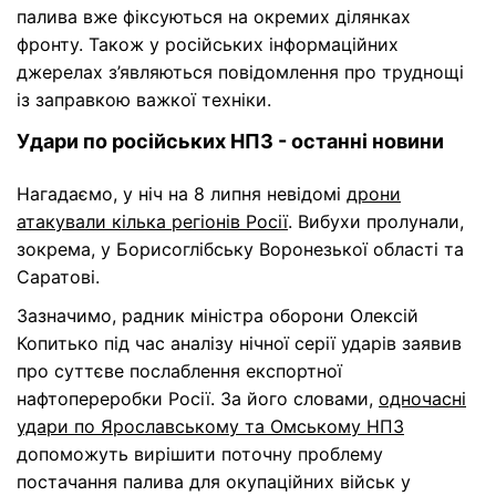
палива вже фіксуються на окремих ділянках
фронту. Також у російських інформаційних
джерелах з’являються повідомлення про труднощі
із заправкою важкої техніки.
Удари по російських НПЗ - останні новини
Нагадаємо, у ніч на 8 липня невідомі
дрони
атакували кілька регіонів Росії
. Вибухи пролунали,
зокрема, у Борисоглібську Воронезької області та
Саратові.
Зазначимо, радник міністра оборони Олексій
Копитько під час аналізу нічної серії ударів заявив
про суттєве послаблення експортної
нафтопереробки Росії. За його словами,
одночасні
удари по Ярославському та Омському НПЗ
допоможуть вирішити поточну проблему
постачання палива для окупаційних військ у