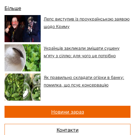
Більше
Лепс виступив із проукраїнською заявою
щодо Криму
Українців закликали змішати сушену
м’яту з сіллю: для чого це потрібно
Як правильно складати огірки в банку:
помилка, що псує консервацію
Новини зараз
Контакти