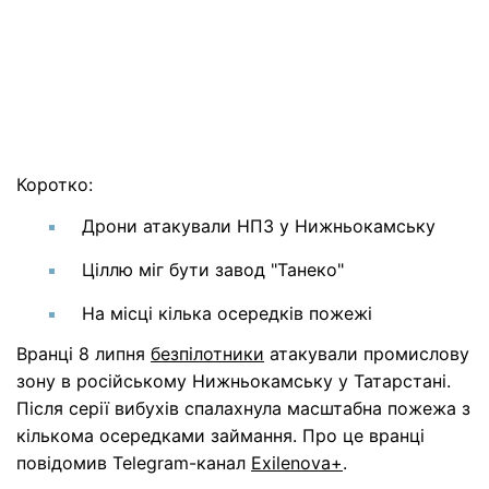
Коротко:
Дрони атакували НПЗ у Нижньокамську
Ціллю міг бути завод "Танеко"
На місці кілька осередків пожежі
Вранці 8 липня
безпілотники
атакували промислову
зону в російському Нижньокамську у Татарстані.
Після серії вибухів спалахнула масштабна пожежа з
кількома осередками займання. Про це вранці
повідомив Telegram-канал
Exilenova+
.