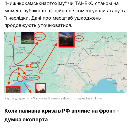
"Нижньокамськнафтохіму" чи ТАНЕКО станом на
момент публікації офіційно не коментували атаку та
її наслідки. Дані про масштаб ушкоджень
продовжують уточнюватися.
Карта ударів по РФ в ніч на 8 липня / Фото: t.me/andriyshTime
Коли паливна криза в РФ вплине на фронт -
думка експерта