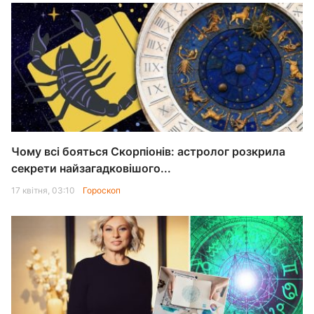
Чому всі бояться Скорпіонів: астролог розкрила
секрети найзагадковішого...
17 квітня, 03:10
Гороскоп