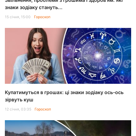
Звільнення, проблеми з грошима і здоров'ям: які
знаки зодіаку стануть...
15 січня, 15:00
Гороскоп
Купатимуться в грошах: ці знаки зодіаку ось-ось
зірвуть куш
12 січня, 03:35
Гороскоп