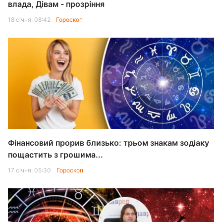
влада, Дівам - прозріння
18 січня, 08:42
Гороскоп
Фінансовий прорив близько: трьом знакам зодіаку
пощастить з грошима...
17 січня, 05:30
Гороскоп