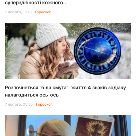
суперздібності кожного...
7 лютого, 15:18
Гороскоп
Розпочнеться "біла смуга": життя 4 знаків зодіаку
налагодиться ось-ось
7 лютого, 05:50
Гороскоп