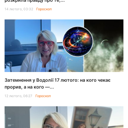
розкрила правду про те,...
14 лютого, 03:32
Гороскоп
Затемнення у Водолії 17 лютого: на кого чекає
прорив, а на кого —...
12 лютого, 06:27
Гороскоп