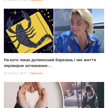
На кого чекає доленосний березень і чиє життя
переверне затемнення:...
25 лютого, 19:13
Гороскоп