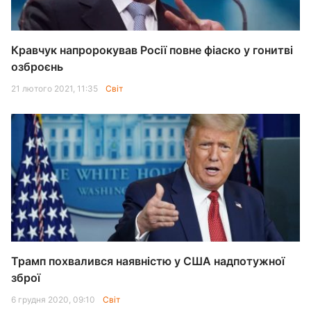
Кравчук напророкував Росії повне фіаско у гонитві
озброєнь
21 лютого 2021, 11:35
Світ
Трамп похвалився наявністю у США надпотужної
зброї
6 грудня 2020, 09:10
Світ