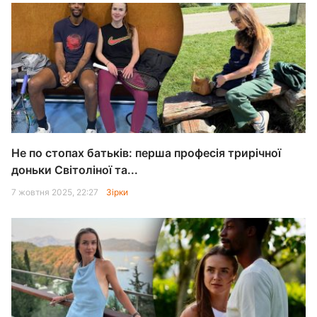
Не по стопах батьків: перша професія трирічної
доньки Світоліної та...
7 жовтня 2025, 22:27
Зірки