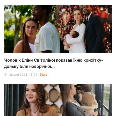
Чоловік Еліни Світоліної показав їхню крихітку-
доньку біля новорічної...
31 грудня 2023, 13:01
Stars