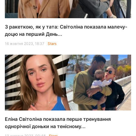
З ракеткою, як у тата: Світоліна показала малечу-
доцю на перший День...
16 жовтня 2023, 18:37
Stars
Еліна Світоліна показала перше тренування
однорічної доньки на тенісному...
13 жовтня 2023, 00:48
Stars