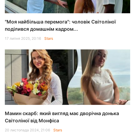
"Моя найбільша перемога": чоловік Світоліної
поділився домашнім кадром...
17 липня 2025, 20:16
Stars
Мамин скарб: який вигляд має дворічна донька
Світоліної від Монфіса
20 листопада 2024, 21:06
Stars