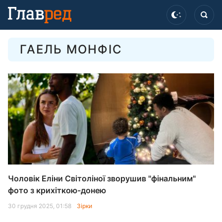
ГАЕЛЬ МОНФІС
Чоловік Еліни Світоліної зворушив "фінальним"
фото з крихіткою-донею
30 грудня 2025, 01:58
Зірки