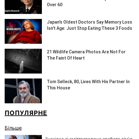
ПОПУЛЯРНЕ
Більше
Знахідка зі сміттєзвалища зробила сім’ю