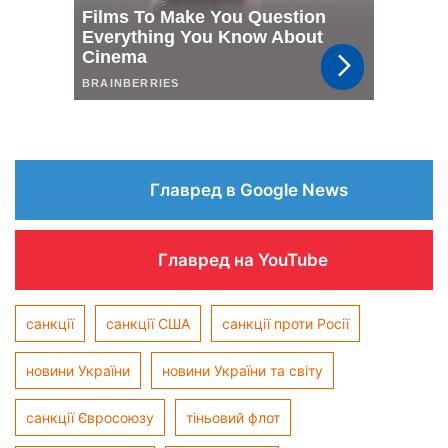
Главред в Google News
Главред на YouTube
санкції
санкції США
санкції проти Росії
новини України
новини України та світу
санкції Євросоюзу
тіньовий флот