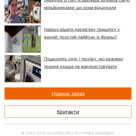
мільйонерами: що вони відшукали
Навіщо вішати дерев'яну прищіпку у
ванній: простий лайфхак із Франції
Пошкодять одяг і техніку: які режими
прання краще не використовувати
Новини зараз
Контакти
© 2002-2026, GLAVRED.INFO. ВСІ ПРАВА ЗАХИЩЕНІ.