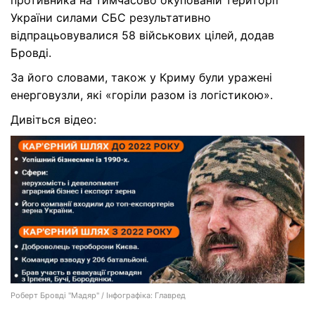
противника на тимчасово окупованій території
України силами СБС результативно
відпрацьовувалися 58 військових цілей, додав
Бровді.
За його словами, також у Криму були уражені
енерговузли, які «горіли разом із логістикою».
Дивіться відео:
Роберт Бровді "Мадяр" / Інфографіка: Главред