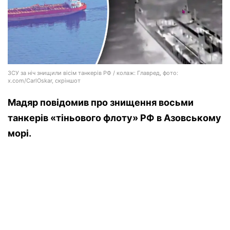
ЗСУ за ніч знищили вісім танкерів РФ / колаж: Главред, фото:
x.com/CarlOskar, скріншот
Мадяр повідомив про знищення восьми
танкерів «тіньового флоту» РФ в Азовському
морі.