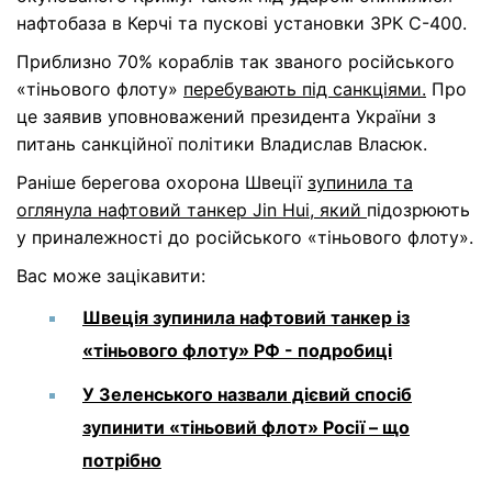
нафтобаза в Керчі та пускові установки ЗРК С-400.
Приблизно 70% кораблів так званого російського
«тіньового флоту»
перебувають під санкціями.
Про
це заявив уповноважений президента України з
питань санкційної політики Владислав Власюк.
Раніше берегова охорона Швеції
зупинила та
оглянула нафтовий танкер Jin Hui, який
підозрюють
у приналежності до російського «тіньового флоту».
Вас може зацікавити:
Швеція зупинила нафтовий танкер із
«тіньового флоту» РФ - подробиці
У Зеленського назвали дієвий спосіб
зупинити «тіньовий флот» Росії – що
потрібно