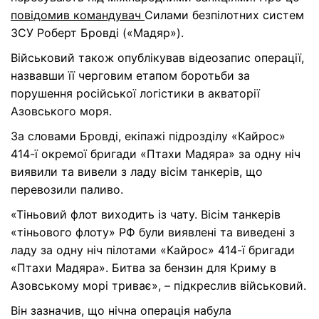
повідомив командувач
Силами безпілотних систем
ЗСУ Роберт Бровді («Мадяр»).
Військовий також опублікував відеозапис операції,
назвавши її черговим етапом боротьби за
порушення російської логістики в акваторії
Азовського моря.
За словами Бровді, екіпажі підрозділу «Кайрос»
414-ї окремої бригади «Птахи Мадяра» за одну ніч
виявили та вивели з ладу вісім танкерів, що
перевозили паливо.
«Тіньовий флот виходить із чату. Вісім танкерів
«тіньового флоту» РФ були виявлені та виведені з
ладу за одну ніч пілотами «Кайрос» 414-ї бригади
«Птахи Мадяра». Битва за бензин для Криму в
Азовському морі триває», – підкреслив військовий.
Він зазначив, що нічна операція набула