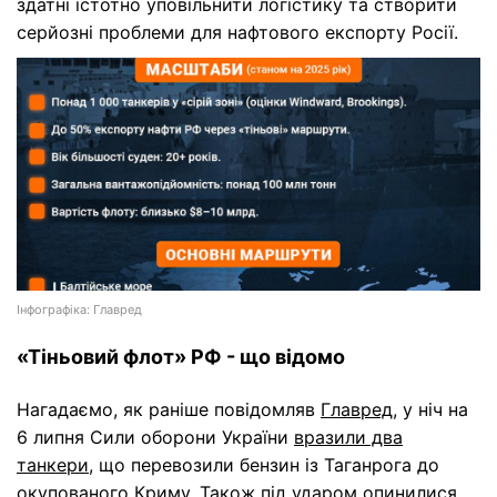
здатні істотно уповільнити логістику та створити
серйозні проблеми для нафтового експорту Росії.
Інфографіка: Главред
«Тіньовий флот» РФ - що відомо
Нагадаємо, як раніше повідомляв
Главред
, у ніч на
6 липня Сили оборони України
вразили два
танкери
, що перевозили бензин із Таганрога до
окупованого Криму. Також під ударом опинилися