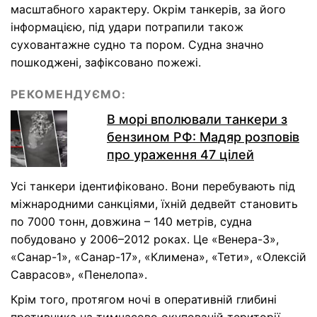
масштабного характеру. Окрім танкерів, за його
інформацією, під удари потрапили також
суховантажне судно та пором. Судна значно
пошкоджені, зафіксовано пожежі.
РЕКОМЕНДУЄМО:
В морі вполювали танкери з
бензином РФ: Мадяр розповів
про ураження 47 цілей
Усі танкери ідентифіковано. Вони перебувають під
міжнародними санкціями, їхній дедвейт становить
по 7000 тонн, довжина – 140 метрів, судна
побудовано у 2006–2012 роках. Це «Венера-3»,
«Санар-1», «Санар-17», «Климена», «Тети», «Олексій
Саврасов», «Пенелопа».
Крім того, протягом ночі в оперативній глибині