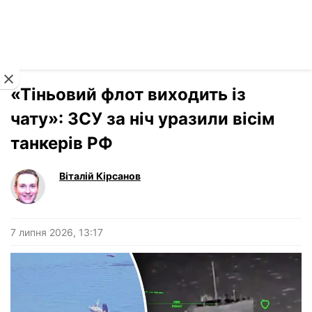
Читати російською
Новини
›
Україна
«Тіньовий флот виходить із
чату»: ЗСУ за ніч уразили вісім
танкерів РФ
Віталій Кірсанов
7 липня 2026, 13:17