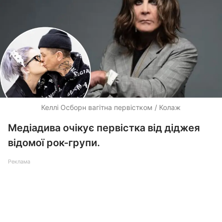
Келлі Осборн вагітна первістком / Колаж
Медіадива очікує первістка від діджея
відомої рок-групи.
Реклама