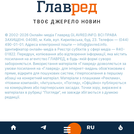
ТВОЄ ДЖЕРЕЛО НОВИН
© 2002-2026 Онлайн-медіа Главред GLAVRED.INFO. ВСІ ПРАВА
ЗАХИЩЕНІ. 04080, м. Київ, вул. Кирилівська, буд. 23. Телефон — (044)
490-01-01. Адреса електронної пошти — info@glavred.info.
Ідентифікатор онлайн-медіа в Реєстрі суб’єктів у сфері медіа — R40-
01822.
Передрук, копіювання або відтворення інформації, яка містить
посилання на агентство ГЛАВРЕД, в будь-якій формi суворо
забороняється. Використання матеріалів «Главред» дозволяється за
умови посилання на «Главред». для інтернет-видань обов’язковим є
пряме, відкрите для пошукових систем, гіперпосилання в першому
абзаці на конкретний матеріал. Матеріали з плашками «Реклама»,
«Новини компаній», «Актуально», «Погляд», «Офіційно» публікуються
на комерційних або партнерських засадах. Точки зору, виражені в
матеріалах в рубриці "Погляди", не завжди збігаються з думкою
редакції.