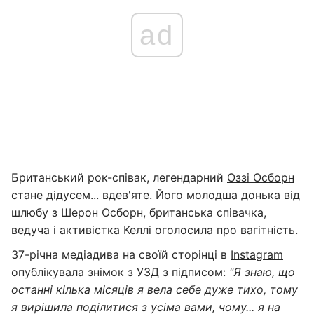
ad
Британський рок-співак, легендарний
Оззі Осборн
стане дідусем... вдев'яте. Його молодша донька від
шлюбу з Шерон Осборн, британська співачка,
ведуча і активістка Келлі оголосила про вагітність.
37-річна медіадива на своїй сторінці в
Instagram
опублікувала знімок з УЗД з підписом:
"Я знаю, що
останні кілька місяців я вела себе дуже тихо, тому
я вирішила поділитися з усіма вами, чому... я на