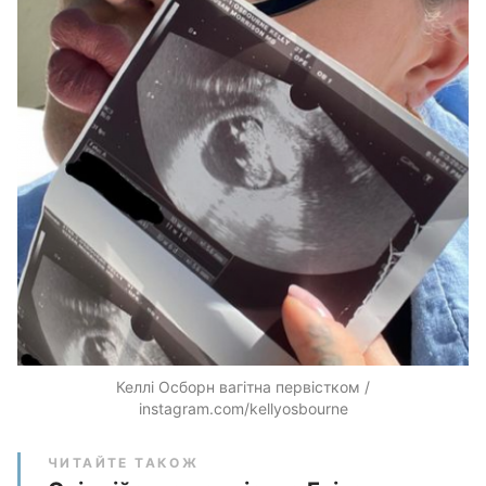
Келлі Осборн вагітна первістком /
instagram.com/kellyosbourne
ЧИТАЙТЕ ТАКОЖ