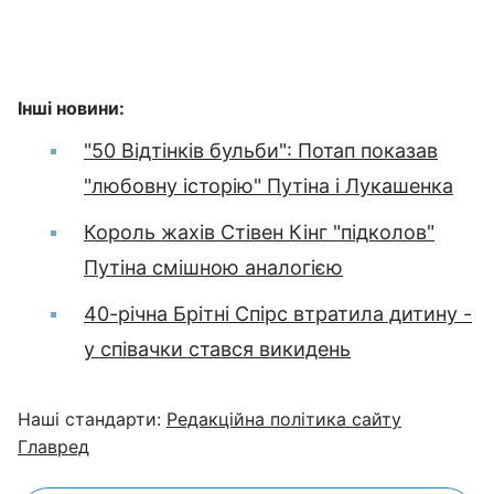
Інші новини:
"50 Відтінків бульби": Потап показав
"любовну історію" Путіна і Лукашенка
Король жахів Стівен Кінг "підколов"
Путіна смішною аналогією
40-річна Брітні Спірс втратила дитину -
у співачки стався викидень
Наші стандарти:
Редакційна політика сайту
Главред