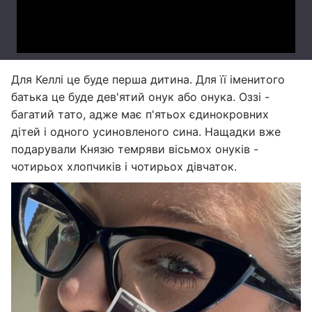
Для Келлі це буде перша дитина. Для її іменитого
батька це буде дев'ятий онук або онука. Оззі -
багатий тато, адже має п'ятьох єдинокровних
дітей і одного усиновленого сина. Нащадки вже
подарували Князю темряви вісьмох онуків -
чотирьох хлопчиків і чотирьох дівчаток.