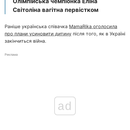
Олімпійська чемпіонка Еліна
Світоліна вагітна первістком
Раніше українська співачка
MamaRika оголосила
про плани усиновити дитину
після того, як в Україні
закінчиться війна.
Реклама
ad