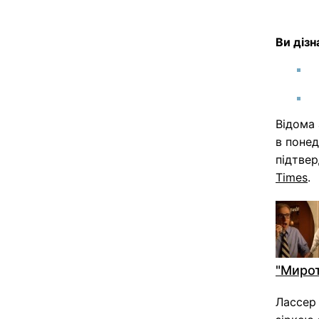
Ви дізн
Відома
в понед
підтве
Times
.
"Миро
Лассер 