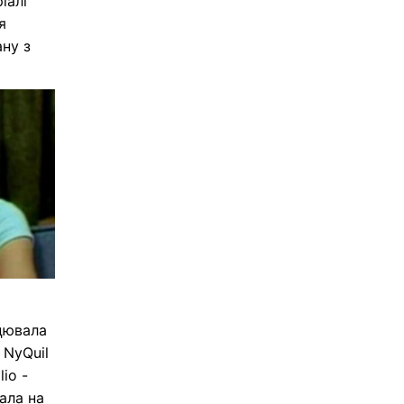
іалі
я
ану з
ацювала
 NyQuil
io -
ала на