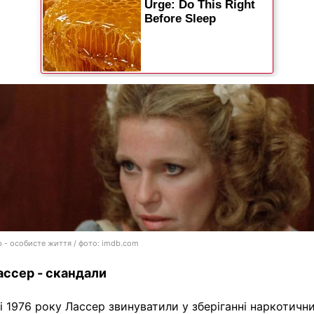
р - особисте життя / фото: imdb.com
ассер - скандали
і 1976 року Лассер звинуватили у зберіганні наркотичн