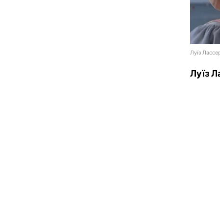
Луїз Лассе
Луїз Л