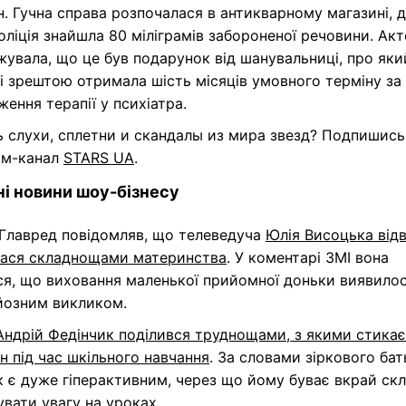
. Гучна справа розпочалася в антикварному магазині, де
оліція знайшла 80 міліграмів забороненої речовини. Ак
увала, що це був подарунок від шанувальниці, про яки
 і зрештою отримала шість місяців умовного терміну за
ення терапії у психіатра.
 слухи, сплетни и скандалы из мира звезд? Подпишись
ам-канал
STARS UA
.
і новини шоу-бізнесу
 Главред повідомляв, що телеведуча
Юлія Висоцька від
лася складнощами материнства
. У коментарі ЗМІ вона
ся, що виховання маленької прийомної доньки виявило
рйозним викликом.
Андрій Федінчик поділився труднощами, з якими стика
н під час шкільного навчання
. За словами зіркового бат
 є дуже гіперактивним, через що йому буває вкрай ск
вати увагу на уроках.