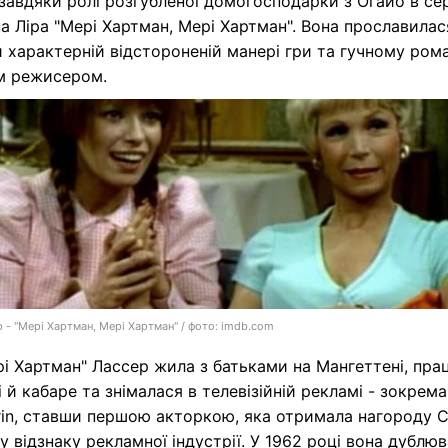
завдяки ролі розгубленої домогосподарки з Огайо в сер
 Ліра "Мері Хартман, Мері Хартман". Вона прославилас
 характерній відстороненій манері гри та гучному ром
м режисером.
р - "Мері Хартман, Мері Хартман" / фото: imdb.com
і Хартман" Лассер жила з батьками на Мангеттені, пр
і й кабаре та знімалася в телевізійній рекламі - зокрема
rin, ставши першою акторкою, яка отримала нагороду Cl
 відзнаку рекламної індустрії. У 1962 році вона дублюв