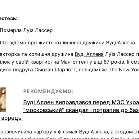
аєтесь:
Померла Луїз Лассер
Що відомо про життя колишньої дружини Вуді Аллена
 акторка та колишня дружина
Вуді Аллена
Луїз Лассер 
ілок у своїй квартирі на Мангеттені у віці 87 років. Її см
рдила подруга Сьюзан Шарлотт, повідомляє
The New Yo
РЕКОМЕНДУЄМО:
Вуді Аллен виправдався перед МЗС Укра
"московський" скандал і потрапив до ба
творець"
розпочинала кар'єру у фільмах Вуді Аллена, а згодом с