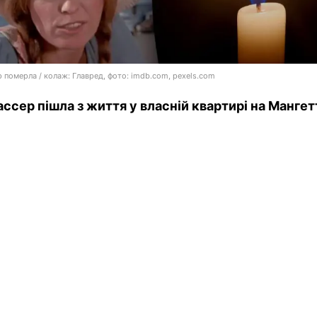
р померла / колаж: Главред, фото: imdb.com, pexels.com
ассер пішла з життя у власній квартирі на Мангет