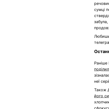
речовин
сумці п
ствердж
забула,
продовж
Любишь
телегр
Останн
Раніше
поділи
зізнала
неї се
Також
його си
хлопчик
сфокусу