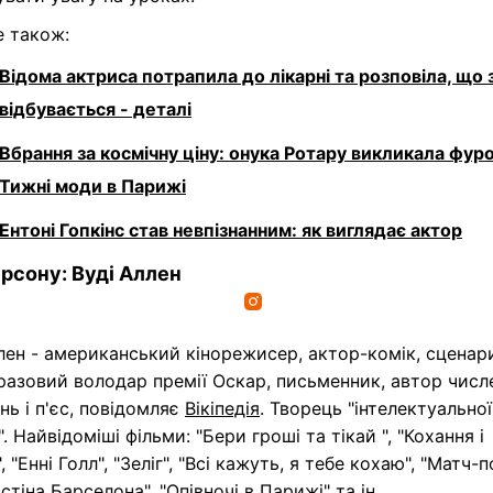
е також:
Відома актриса потрапила до лікарні та розповіла, що 
відбувається - деталі
Вбрання за космічну ціну: онука Ротару викликала фур
Тижні моди в Парижі
Ентоні Гопкінс став невпізнанним: як виглядає актор
рсону: Вуді Аллен
лен - американський кінорежисер, актор-комік, сценар
разовий володар премії Оскар, письменник, автор числ
нь і п'єс, повідомляє
Вікіпедія
. Творець "інтелектуальної
". Найвідоміші фільми: "Бери гроші та тікай ", "Кохання і
, "Енні Голл", "Зеліг", "Всі кажуть, я тебе кохаю", "Матч-п
рістіна Барселона", "Опівночі в Парижі" та ін.