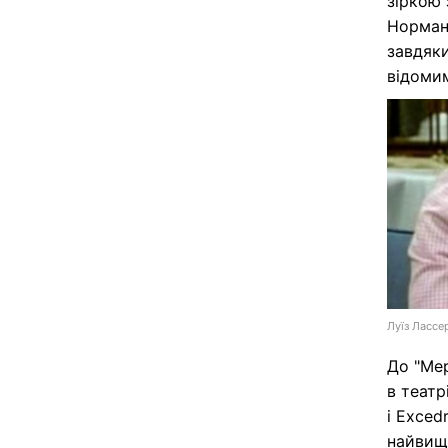
зіркою 
Нормана
завдяки
відоми
Луїз Лассе
До "Мер
в театр
і Exced
найвищу