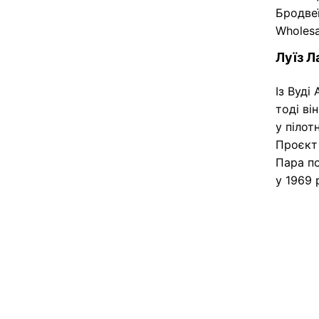
Бродвеї
Wholesa
Луїз Л
Із Вуді
тоді ві
у пілот
Проєкт 
Пара по
у 1969 