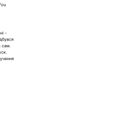
You
ні -
ідбувся
в сам.
уск.
лучення