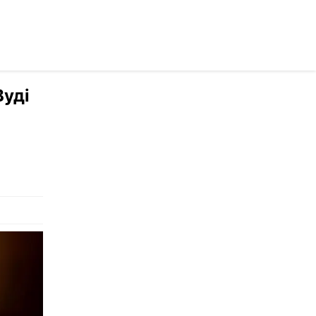
осійською
Вуді