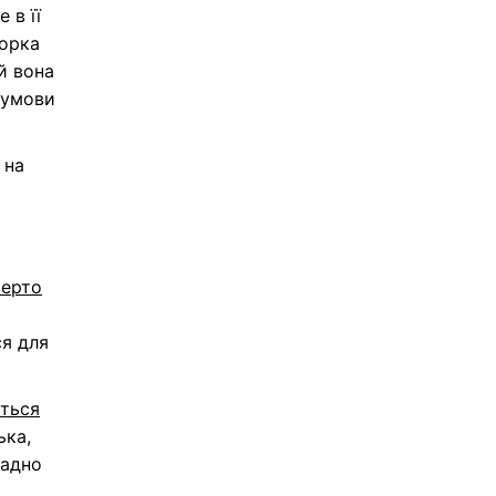
 в її
торка
й вона
 умови
 на
верто
ся для
ється
ька,
ладно