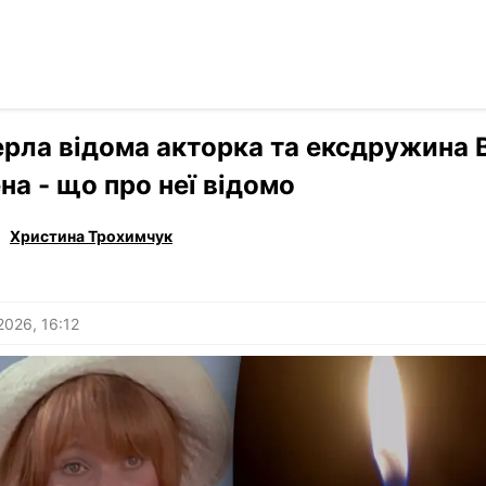
Читати р
›
Stars
рла відома акторка та ексдружина 
на - що про неї відомо
Христина Трохимчук
2026, 16:12