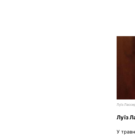
Луїз Лассе
Луїз Л
У травн