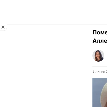
Новини
Поме
Алле
8 липня 