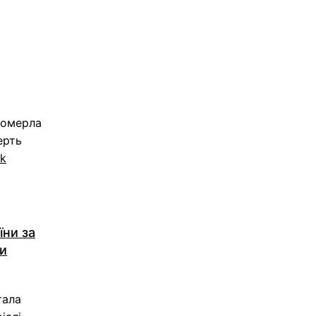
померла
ерть
rk
їни за
зи
тала