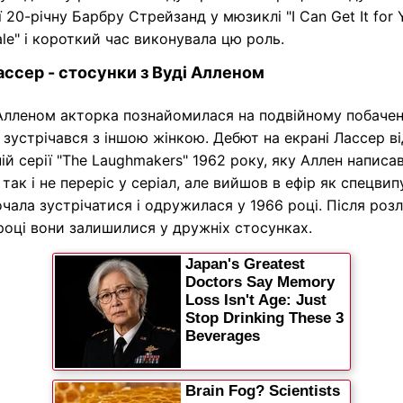
 20-річну Барбру Стрейзанд у мюзиклі "I Can Get It for 
le" і короткий час виконувала цю роль.
ассер - стосунки з Вуді Алленом
 Алленом акторка познайомилася на подвійному побачен
н зустрічався з іншою жінкою. Дебют на екрані Лассер в
ній серії "The Laughmakers" 1962 року, яку Аллен написа
так і не переріс у серіал, але вийшов в ефір як спецвип
чала зустрічатися і одружилася у 1966 році. Після роз
році вони залишилися у дружніх стосунках.