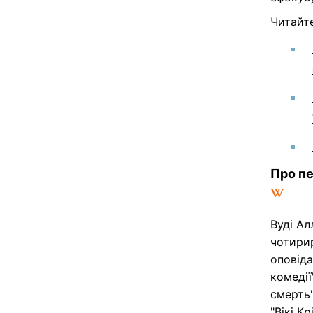
Читайт
Про пе
Вуді Ал
чотири
оповіда
комедії
смерть"
"Вікі К