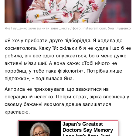
Яна Глущенко хоче змінити зовнішність / фото: instagram.com, Яна Глущенко
«Я хочу прибрати друге підборіддя. Я ходила до
косметолога. Кажу їй: скільки б я не худла і що б не
робила, він все одно опускається, бо в мене дуже
активні м’язи шиї. А вона каже: «Тобі нічого не
поробиш, у тебе така фізіологія». Потрібна лише
підтяжка», - поділилася Яна.
Актриса не приховувала, що зважитися на
операцію їй нелегко. Попри страх, зірка впевнена у
своєму бажанні якомога довше залишатися
красивою.