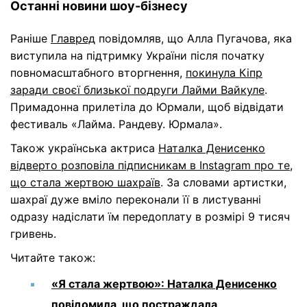
Останні новини шоу-бізнесу
Раніше
Главред
повідомляв, що Алла Пугачова, яка
виступила на підтримку України після початку
повномасштабного вторгнення,
покинула Кіпр
заради своєї близької подруги Лайми Вайкуле
.
Примадонна прилетіла до Юрмали, щоб відвідати
фестиваль «Лайма. Рандеву. Юрмала».
Також українська актриса
Наталка Денисенко
відверто розповіла підписникам в Instagram про те,
що стала жертвою шахраїв
. За словами артистки,
шахраї дуже вміло переконали її в листуванні
одразу надіслати їм передоплату в розмірі 9 тисяч
гривень.
Читайте також:
«Я стала жертвою»: Наталка Денисенко
повідомила, що постраждала