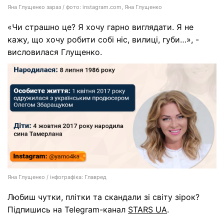
Яна Глущенко зараз / фото: instagram.com, Яна Глущенко
«Чи страшно це? Я хочу гарно виглядати. Я не
кажу, що хочу робити собі ніс, вилиці, губи…», -
висловилася Глущенко.
Яна Глущенко / інфографіка: Главред
Любиш чутки, плітки та скандали зі світу зірок?
Підпишись на Telegram-канал
STARS UA
.