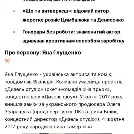
«Що ти витворяєш»: відомий актор
жорстко розніс Цимбалюка та Денисенко
Гонорари без роботи: знаменитий актор
здивував креативним способом заробітку
Про персону: Яна Глущенко
Яна Глущенко - українська актриса та комік,
повідомляє
Вікіпедія
. Колишня учасниця проєктів
«Дизель студіо» (скетч-комедія «На трьох»,
концертне шоу «Дизель шоу»). У квітні 2017 року
вийшла заміж за українського продюсера Олега
Збаращука (продюсер гурту ТІК та Ірини Білик,
концертний директор «Дизель студіо»). 4 жовтня
2017 року народила сина Тамерлана