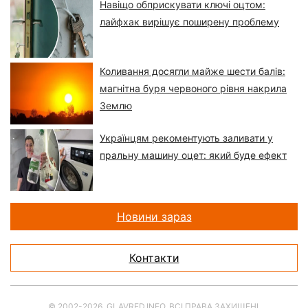
Навіщо обприскувати ключі оцтом:
лайфхак вирішує поширену проблему
Коливання досягли майже шести балів:
магнітна буря червоного рівня накрила
Землю
Українцям рекоментують заливати у
пральну машину оцет: який буде ефект
Новини зараз
Контакти
© 2002-2026, GLAVRED.INFO. ВСІ ПРАВА ЗАХИЩЕНІ.