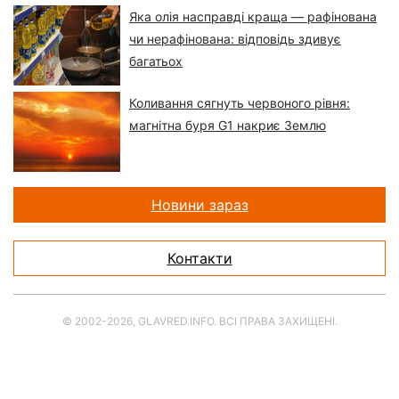
Яка олія насправді краща — рафінована
чи нерафінована: відповідь здивує
багатьох
Коливання сягнуть червоного рівня:
магнітна буря G1 накриє Землю
Новини зараз
Контакти
© 2002-2026, GLAVRED.INFO. ВСІ ПРАВА ЗАХИЩЕНІ.