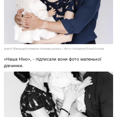
Іраклі Макацарія вперше показав доньку / Фото Instagram/lizachichuaa
«Наша Ніно», - підписали вони фото маленької
дівчинки.