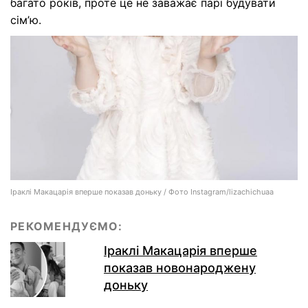
багато років, проте це не заважає парі будувати
сім’ю.
Іраклі Макацарія вперше показав доньку / Фото Instagram/lizachichuaa
РЕКОМЕНДУЄМО:
Іраклі Макацарія вперше
показав новонароджену
доньку