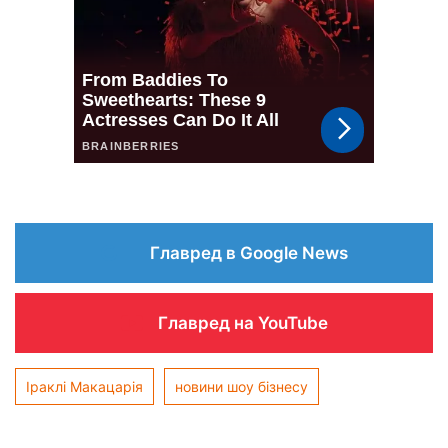
Главред в Google News
Главред на YouTube
Іраклі Макацарія
новини шоу бізнесу