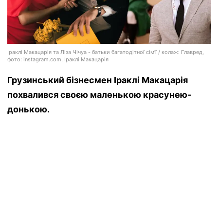
Іраклі Макацарія та Ліза Чічуа - батьки багатодітної сім’ї / колаж: Главред,
фото: instagram.com, Іраклі Макацарія
Грузинський бізнесмен Іраклі Макацарія
похвалився своєю маленькою красунею-
донькою.