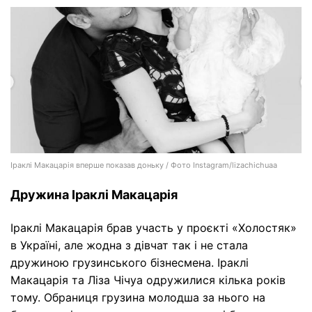
Іраклі Макацарія вперше показав доньку / Фото Instagram/lizachichuaa
Дружина Іраклі Макацарія
Іраклі Макацарія брав участь у проєкті «Холостяк»
в Україні, але жодна з дівчат так і не стала
дружиною грузинського бізнесмена. Іраклі
Макацарія та Ліза Чічуа одружилися кілька років
тому. Обраниця грузина молодша за нього на