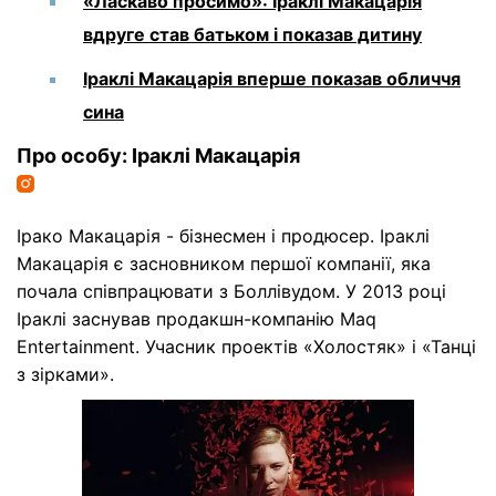
«Ласкаво просимо»: Іраклі Макацарія
вдруге став батьком і показав дитину
Іраклі Макацарія вперше показав обличчя
сина
Про особу: Іраклі Макацарія
Ірако Макацарія - бізнесмен і продюсер. Іраклі
Макацарія є засновником першої компанії, яка
почала співпрацювати з Боллівудом. У 2013 році
Іраклі заснував продакшн-компанію Maq
Entertainment. Учасник проектів «Холостяк» і «Танці
з зірками».