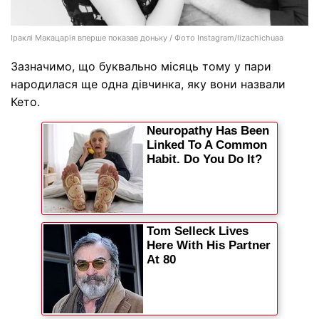
Іраклі Макацарія вперше показав доньку / Фото Instagram/lizachichuaa
Зазначимо, що буквально місяць тому у пари
народилася ще одна дівчинка, яку вони назвали
Кето.