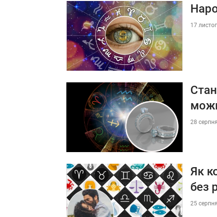
Наро
17 листоп
Стан
можн
28 серпня
Як к
без 
25 серпня