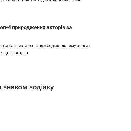
кремила топ знаків зодіаку, які найчастіше
 топ-4 природжених акторів за
хоже на спектакль, але в зодіакальному колі є і
ти що завгодно.
а знаком зодіаку