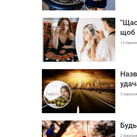
"Щас
щоб 
14 березн
Назв
удач
5 березня
Будь
2 березня