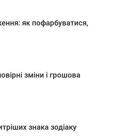
ення: як пофарбуватися,
овірні зміни і грошова
итріших знака зодіаку