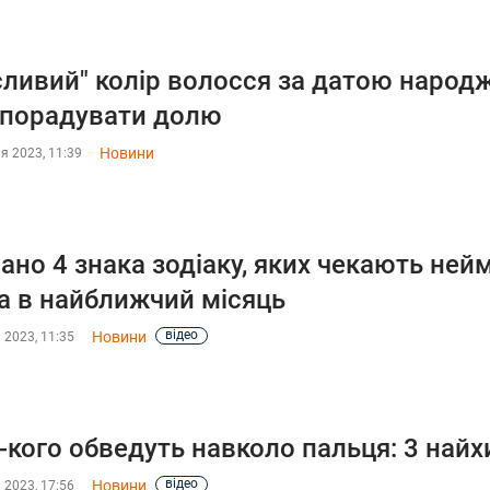
ливий" колір волосся за датою народж
порадувати долю
Новини
я 2023, 11:39
ано 4 знака зодіаку, яких чекають нейм
а в найближчий місяць
відео
Новини
 2023, 11:35
-кого обведуть навколо пальця: 3 найх
відео
Новини
 2023, 17:56