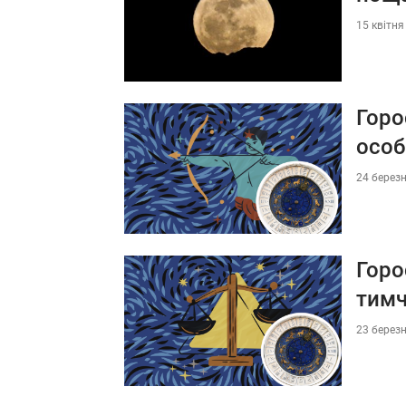
15 квітня
Горо
особ
24 березн
Горо
тимч
23 березн