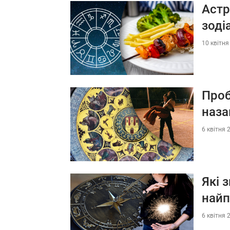
Астр
зоді
10 квітня
Проб
наз
6 квітня 
Які 
найп
6 квітня 