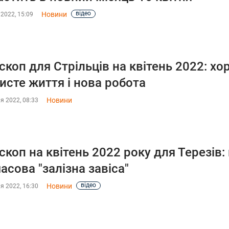
відео
Новини
 2022, 15:09
скоп для Cтрільців на квітень 2022: х
исте життя і нова робота
Новини
я 2022, 08:33
скоп на квітень 2022 року для Терезів:
асова "залізна завіса"
відео
Новини
я 2022, 16:30