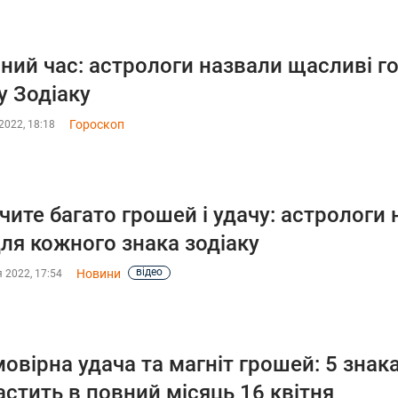
ний час: астрологи назвали щасливі г
у Зодіаку
Гороскоп
2022, 18:18
чите багато грошей і удачу: астрологи 
для кожного знака зодіаку
відео
Новини
 2022, 17:54
овірна удача та магніт грошей: 5 знак
стить в повний місяць 16 квітня