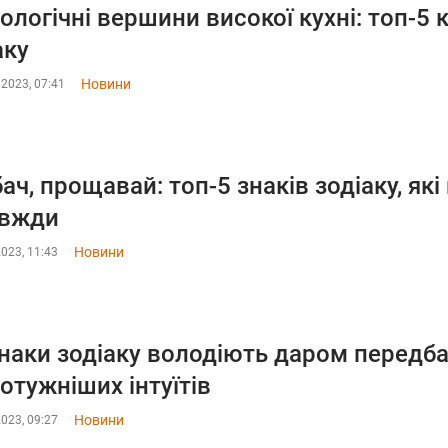
ологічні вершини високої кухні: топ-5 
аку
Новини
 2023, 07:41
ач, прощавай: топ-5 знаків зодіаку, які
авжди
Новини
2023, 11:43
знаки зодіаку володіють даром передба
отужніших інтуїтів
Новини
2023, 09:27