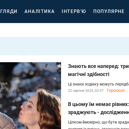
ГЛЯДИ
АНАЛІТИКА
ІНТЕРВ’Ю
ПОПУЛЯРНЕ
Знають все наперед: три
магічні здібності
Ці знаки зодіаку можуть перед
Гороскоп
22 серпня 2025, 03:37
В цьому їм немає рівних:
зраджують - досліджен
Цілком ймовірно, що бути зрадн