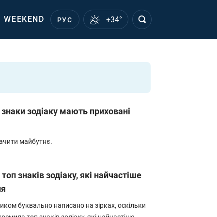
WEEKEND
+34°
РУС
 знаки зодіаку мають приховані
бачити майбутнє.
 топ знаків зодіаку, які найчастіше
ня
иком буквально написано на зірках, оскільки