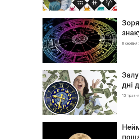
Зоря
знак
8 серпня 
Залу
дні 
12 травня
Нейм
поща