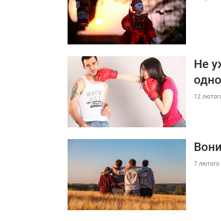
Не у
одн
12 лютого
Вони
7 лютого 