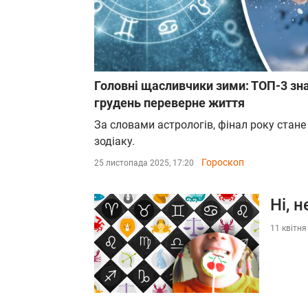
Головні щасливчики зими: ТОП-3 зна
грудень переверне життя
За словами астрологів, фінал року стан
зодіаку.
Гороскоп
25 листопада 2025, 17:20
Ні, 
11 квітня