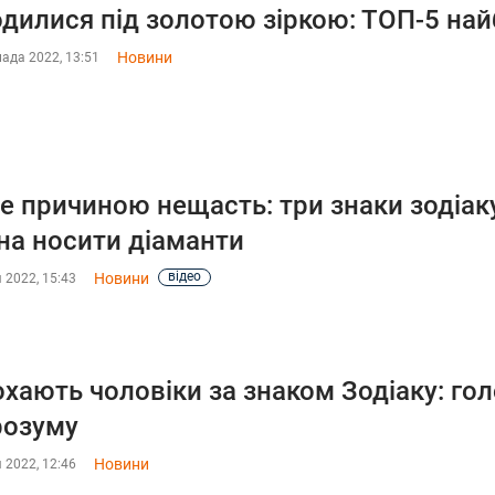
дилися під золотою зіркою: ТОП-5 най
Новини
ада 2022, 13:51
е причиною нещасть: три знаки зодіаку
а носити діаманти
відео
Новини
 2022, 15:43
охають чоловіки за знаком Зодіаку: гол
розуму
Новини
 2022, 12:46