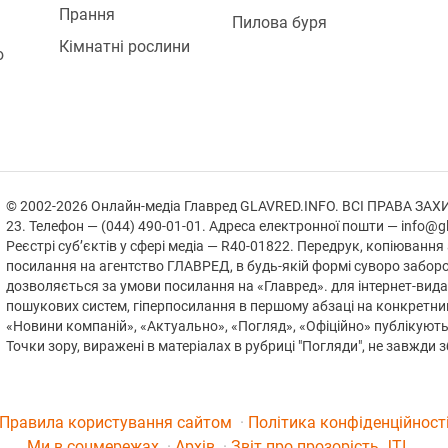
Прання
Пилова буря
Кімнатні рослини
ю
© 2002-2026 Онлайн-медіа Главред GLAVRED.INFO. ВСІ ПРАВА ЗАХИЩЕ
23. Телефон — (044) 490-01-01. Адреса електронної пошти — info@gl
Реєстрі суб’єктів у сфері медіа — R40-01822.
Передрук, копіювання 
посилання на агентство ГЛАВРЕД, в будь-якій формi суворо забор
дозволяється за умови посилання на «Главред». для інтернет-вида
пошукових систем, гіперпосилання в першому абзаці на конкретни
«Новини компаній», «Актуально», «Погляд», «Офіційно» публікуют
Точки зору, виражені в матеріалах в рубриці "Погляди", не завжди 
Правила користування сайтом
Політика конфіденційност
Ми в соцмережах
Архів
Звіт про прозорість JTI