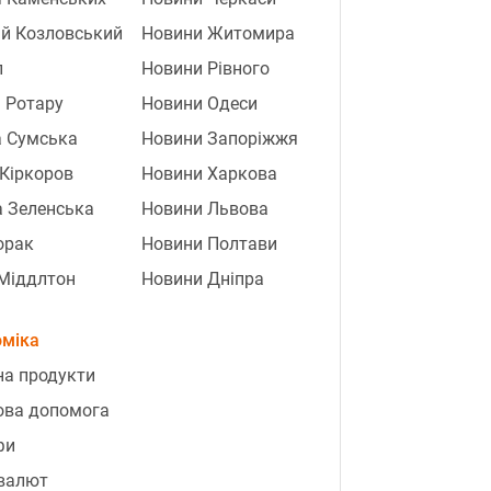
ій Козловський
Новини Житомира
п
Новини Рівного
 Ротару
Новини Одеси
а Сумська
Новини Запоріжжя
 Кіркоров
Новини Харкова
 Зеленська
Новини Львова
орак
Новини Полтави
Міддлтон
Новини Дніпра
оміка
на продукти
ова допомога
фи
 валют