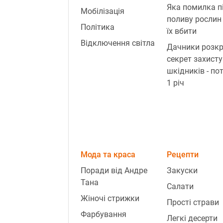
Яка помилка п
Мобілізація
поливу рослин
Політика
їх вбити
Відключення світла
Дачники розк
секрет захисту
шкідників - по
1 річ
Мода та краса
Рецепти
Поради від Андре
Закуски
Тана
Салати
Жіночі стрижки
Прості страви
Фарбування
Легкі десерти