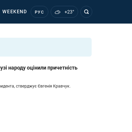
WEEKEND
+23°
РУС
узі народу оцінили причетність
дента, стверджує Євгенія Кравчук.