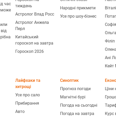
ід час
тиждень
Народні прикмети
Вітал
 може
Астролог Влад Росс
Усе про шоу-бізнес
Пота
Астролог Анжела
рили
Софія
Перл
 від
Ольг
трібна
Китайський
Філіп
гороскоп на завтра
Олена
Гороскоп 2026
Ані Л
Кейт 
Лайфхаки та
Синоптик
Екон
хитрощі
Прогноз погоди
Ціни 
Усе про сало
Магнітні бурі
Грош
Прибирання
Погода на сьогодні
Тари
Авто
Погода на завтра
Курс