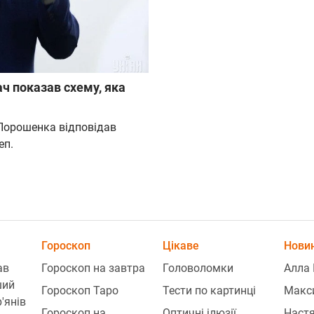
ач показав схему, яка
 Порошенка відповідав
еп.
Гороскоп
Цікаве
Новин
ав
Гороскоп на завтра
Головоломки
Алла 
ший
Гороскоп Таро
Тести по картинці
Макси
'янів
Гороскоп на
Оптичні ілюзії
Наст