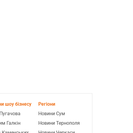
и шоу бізнесу
Регіони
Пугачова
Новини Сум
м Галкін
Новини Тернополя
я Каменських
Новини Черкаси