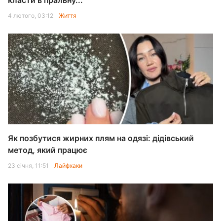
класти в пральну...
4 лютого, 03:12
Життя
Як позбутися жирних плям на одязі: дідівський
метод, який працює
23 січня, 11:51
Лайфхаки