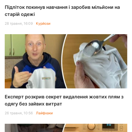
Підліток покинув навчання і заробив мільйони на
старій одежі
28 травня, 16:09
Курйози
Експерт розкрив секрет видалення жовтих плям з
одягу без зайвих витрат
26 травня, 10:56
Лайфхаки