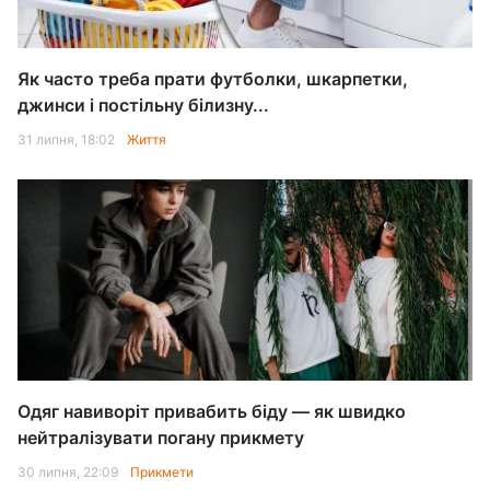
Як часто треба прати футболки, шкарпетки,
джинси і постільну білизну...
31 липня, 18:02
Життя
Одяг навиворіт привабить біду — як швидко
нейтралізувати погану прикмету
30 липня, 22:09
Прикмети