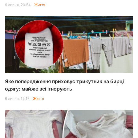
9 липня, 20:54
Життя
Яке попередження приховує трикутник на бирці
одягу: майже всі ігнорують
6 липня, 15:17
Життя