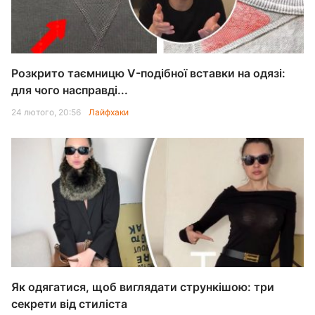
Розкрито таємницю V-подібної вставки на одязі:
для чого насправді...
24 лютого, 20:56
Лайфхаки
Як одягатися, щоб виглядати стрункішою: три
секрети від стиліста