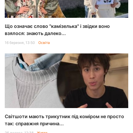
Що означає слово "камізелька" і звідки воно
взялося: знають далеко...
16 березня, 13:50
Освіта
Світшоти мають трикутник під коміром не просто
так: справжня причина...
26 лютого, 12:38
Життя