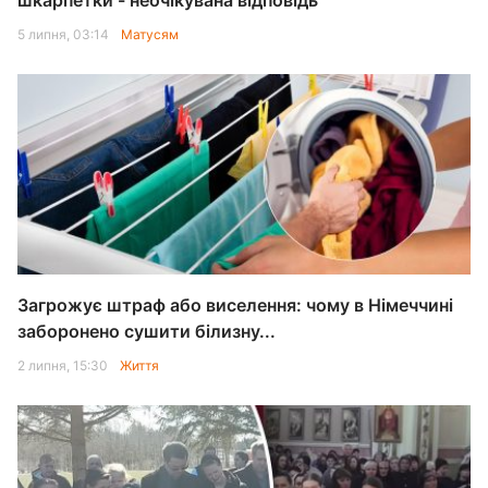
шкарпетки - неочікувана відповідь
5 липня, 03:14
Матусям
Загрожує штраф або виселення: чому в Німеччині
заборонено сушити білизну...
2 липня, 15:30
Життя