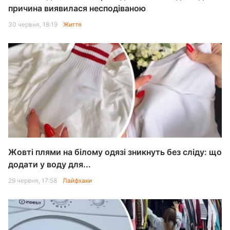
причина виявилася несподіваною
30 червня, 18:19
Життя
Жовті плями на білому одязі зникнуть без сліду: що
додати у воду для...
29 червня, 17:58
Лайфхаки