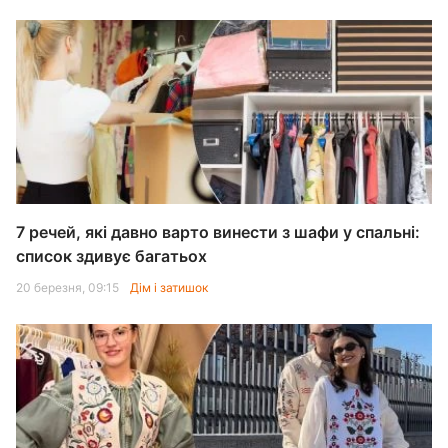
7 речей, які давно варто винести з шафи у спальні:
список здивує багатьох
20 березня, 09:15
Дім і затишок