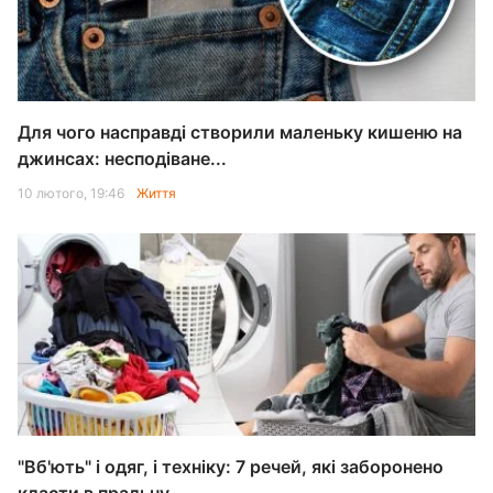
Для чого насправді створили маленьку кишеню на
джинсах: несподіване...
10 лютого, 19:46
Життя
"Вб'ють" і одяг, і техніку: 7 речей, які заборонено