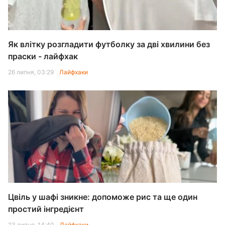
Як влітку розгладити футболку за дві хвилини без
праски - лайфхак
26 липня, 03:29
Лайфхаки
Цвіль у шафі зникне: допоможе рис та ще один
простий інгредієнт
23 липня, 14:40
Лайфхаки