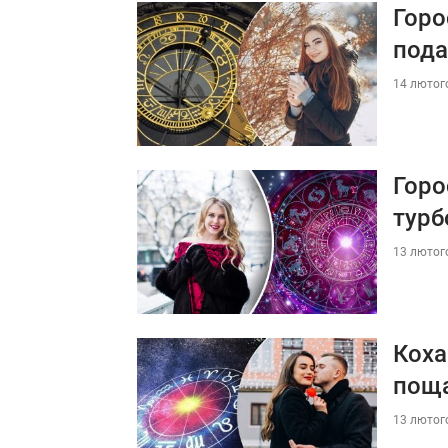
Горо
пода
14 лютого
Горо
турб
13 лютого
Коха
пощ
13 лютого