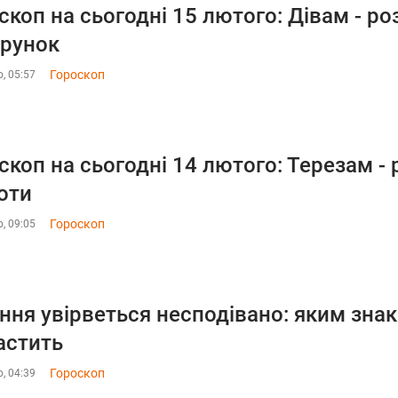
скоп на сьогодні 15 лютого: Дівам - ро
рунок
Гороскоп
, 05:57
скоп на сьогодні 14 лютого: Терезам - 
оти
Гороскоп
, 09:05
ння увірветься несподівано: яким знак
астить
Гороскоп
, 04:39