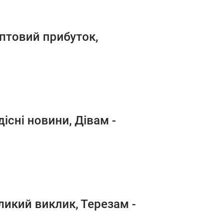
аптовий прибуток,
існі новини, Дівам -
ликий виклик, Терезам -