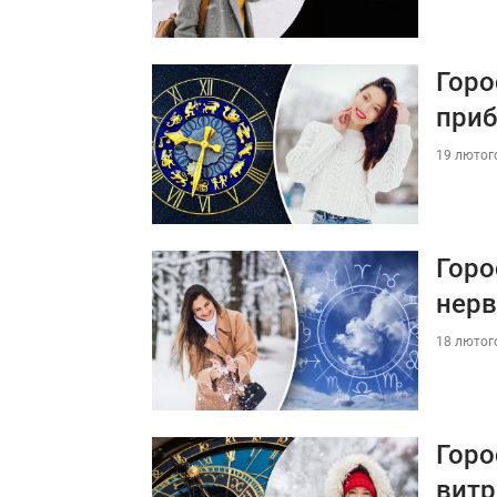
Горо
приб
19 лютого
Горо
нер
18 лютого
Горо
витр