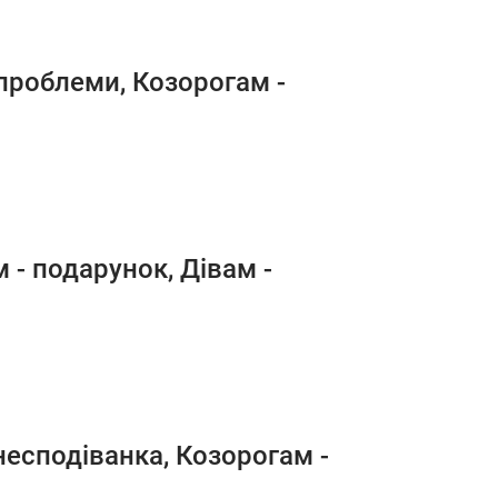
 проблеми, Козорогам -
 - подарунок, Дівам -
несподіванка, Козорогам -