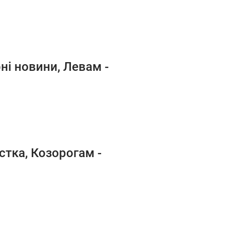
рні новини, Левам -
стка, Козорогам -