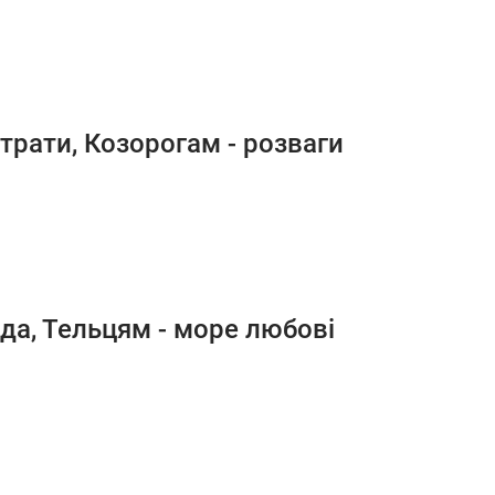
трати, Козорогам - розваги
ода, Тельцям - море любові