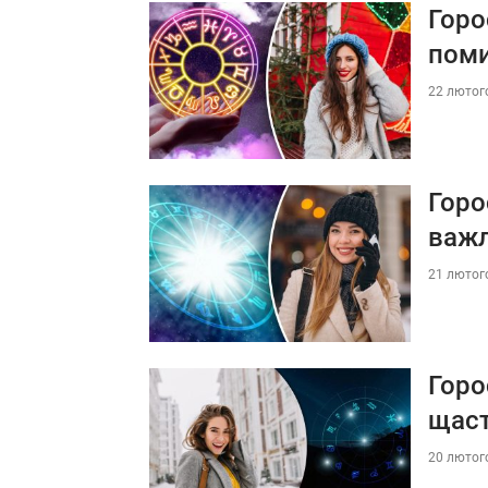
Горо
пом
22 лютого
Горо
важл
21 лютого
Горо
щас
20 лютого