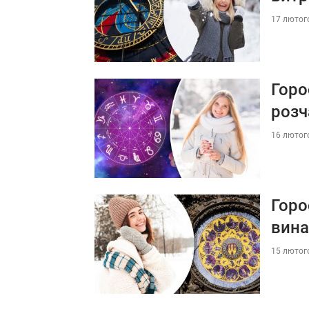
17 лютого
Горо
розч
16 лютого
Горо
вина
15 лютого