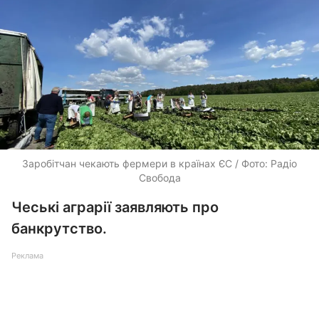
Заробітчан чекають фермери в країнах ЄС / Фото: Радіо
Свобода
Чеські аграрії заявляють про
банкрутство.
Реклама