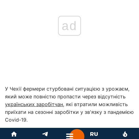
ad
У Чехії фермери стурбовані ситуацією з урожаєм,
який може повністю пропасти через відсутність
українських заробітчан
, які втратили можливість
приїхати на сезонні заробітки у зв'язку з пандемією
Covid-19.
Як повідомляє Радіо Свобода, деякі чеські аграрії
вже заявляють про банкрутство.