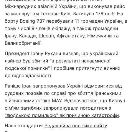
Міжнародних авіаліній України, що виконував рейс
за маршрутом Тегеран-Київ. Загинуло 176 осіб. На
борту Boeing 737 перебували 11 громадян України, в
тому числі 9 членів екіпажу, а також громадяни
Ірану, Канади, Швеції, Афганістану, Німеччини та
Великобританії.
Президент Ірану Рухани визнав, що український
лайнер був збитий "в результаті ненавмисної
людської помилки" і пообіцяв притягнути винних
до відповідальності.
Раніше Іран запропонував Україні відмовитися від
судових позовів по справі про збиття іранськими
військовими літака МАУ. Відзначається, що Києву і
сім'ям загиблих запропонували погодитися з
"людською помилкою" як причиною катастрофи
.
Наші стандарти:
Редакційна політика сайту