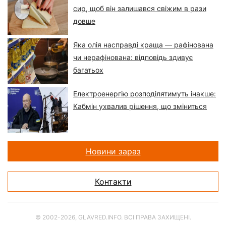
сир, щоб він залишався свіжим в рази
довше
Яка олія насправді краща — рафінована
чи нерафінована: відповідь здивує
багатьох
Електроенергію розподілятимуть інакше:
Кабмін ухвалив рішення, що зміниться
Новини зараз
Контакти
© 2002-2026, GLAVRED.INFO. ВСІ ПРАВА ЗАХИЩЕНІ.