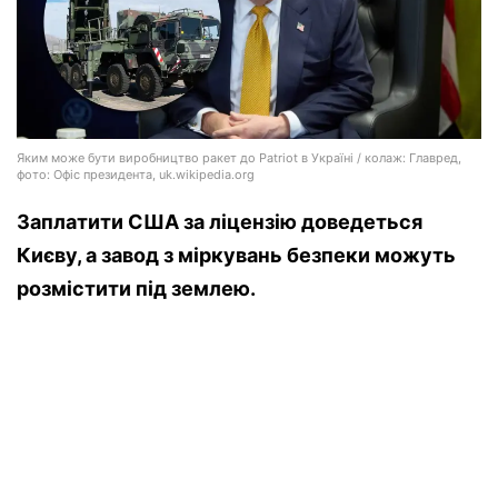
Яким може бути виробництво ракет до Patriot в Україні / колаж: Главред,
фото: Офіс президента, uk.wikipedia.org
Заплатити США за ліцензію доведеться
Києву, а завод з міркувань безпеки можуть
розмістити під землею.