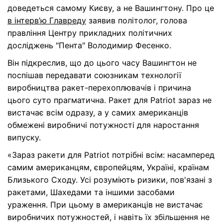
доведеться самому Києву, а не Вашингтону. Про це
в інтерв’ю Главреду
заявив політолог, голова
правління Центру прикладних політичних
досліджень "Пента" Володимир Фесенко.
Він підкреслив, що до цього часу Вашингтон не
поспішав передавати союзникам технології
виробництва ракет-перехоплювачів і причина
цього суто прагматична. Ракет для Patriot зараз не
вистачає всім одразу, а у самих американців
обмежені виробничі потужності для наростання
випуску.
«Зараз ракети для Patriot потрібні всім: насамперед
самим американцям, європейцям, Україні, країнам
Близького Сходу. Усі розуміють ризики, пов'язані з
ракетами, Шахедами та іншими засобами
ураження. При цьому в американців не вистачає
виробничих потужностей, і навіть їх збільшення не