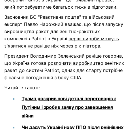
який потребуватиме багатьох тижнів підготовки.
Засновник БО "Реактивна пошта" та військовий
експерт Павло Нарожний вважає, що після запуску
виробництва ракет для зенітно-ракетних
комплексів Patriot в Україні
перші вироби можуть
з'явитися
не раніше ніж через рік-півтора.
Президент Володимир Зеленський раніше говорив,
що Україна готова
розпочати виробництво
зенітних
ракет до систем Patriot, однак для старту потрібне
фінальне погодження з боку США.
Читайте також:
Трамп розкрив нові деталі переговорів з
Путіним і зробив заяву про завершення
війни
Чи дадуть Україні нову ППО після руйнівних