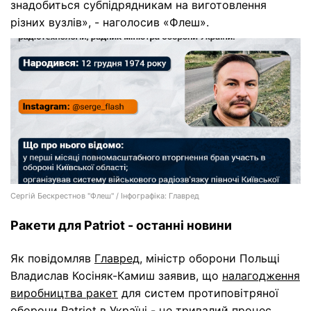
знадобиться субпідрядникам на виготовлення
різних вузлів», - наголосив «Флеш».
Сергій Бескрестнов "Флеш" / Інфографіка: Главред
Ракети для Patriot - останні новини
Як повідомляв
Главред
, міністр оборони Польщі
Владислав Косіняк-Камиш заявив, що
налагодження
виробництва ракет
для систем протиповітряної
оборони Patriot в Україні - це тривалий процес,