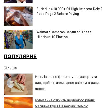
ПОПУЛЯРНЕ
Більше
Не плівка і не фольга: у що загорнути
сир, щоб він залишався свіжим в рази
довше
Коливання сягнуть червоного рівня:
магнітна буря G1 накриє Землю