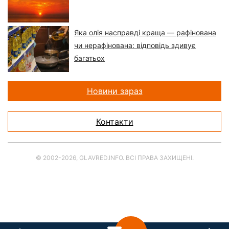
Яка олія насправді краща — рафінована
чи нерафінована: відповідь здивує
багатьох
Новини зараз
Контакти
© 2002-2026, GLAVRED.INFO. ВСІ ПРАВА ЗАХИЩЕНІ.