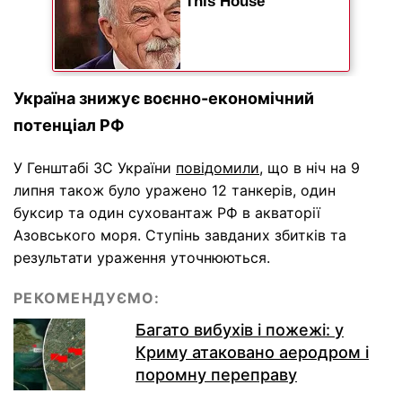
Україна знижує воєнно-економічний
потенціал РФ
У Генштабі ЗС України
повідомили
, що в ніч на 9
липня також було уражено 12 танкерів, один
буксир та один суховантаж РФ в акваторії
Азовського моря. Ступінь завданих збитків та
результати ураження уточнюються.
РЕКОМЕНДУЄМО:
Багато вибухів і пожежі: у
Криму атаковано аеродром і
поромну переправу