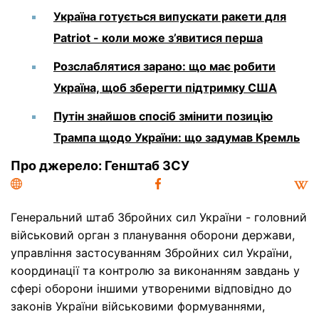
Україна готується випускати ракети для
Patriot - коли може з’явитися перша
Розслаблятися зарано: що має робити
Україна, щоб зберегти підтримку США
Путін знайшов спосіб змінити позицію
Трампа щодо України: що задумав Кремль
Про джерело: Генштаб ЗСУ
Генеральний штаб Збройних сил України - головний
військовий орган з планування оборони держави,
управління застосуванням Збройних сил України,
координації та контролю за виконанням завдань у
сфері оборони іншими утвореними відповідно до
законів України військовими формуваннями,