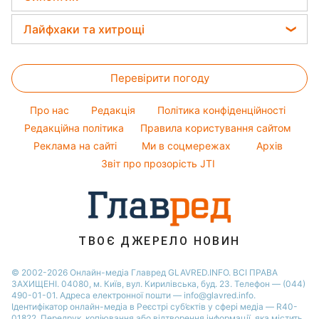
Прості страви
Модні помилки
Тести по картинці
Максим Галкін
Новини Харкова
Прогноз погоди
Легкі десерти
Лайфхаки та хитрощі
Оптичні ілюзії
Настя Каменських
Новини Полтави
Магнітні бурі
Напої
Усе про сало
Народні прикмети
Віталій Козловський
Новини Сум
Погода на сьогодні
Святкове меню
Перевірити погоду
Прибирання
Усе про шоу-бізнес
Потап
Новини Черкаси
Погода на завтра
Прання
Софія Ротару
Про нас
Редакція
Політика конфіденційності
Пилова буря
Авто
Редакційна політика
Правила користування сайтом
Ольга Сумська
Реклама на сайті
Ми в соцмережах
Архів
Кімнатні рослини
Філіп Кіркоров
Звіт про прозорість JTI
ТВОЄ ДЖЕРЕЛО НОВИН
© 2002-2026 Онлайн-медіа Главред GLAVRED.INFO. ВСІ ПРАВА
ЗАХИЩЕНІ. 04080, м. Київ, вул. Кирилівська, буд. 23. Телефон — (044)
490-01-01. Адреса електронної пошти — info@glavred.info.
Ідентифікатор онлайн-медіа в Реєстрі суб’єктів у сфері медіа — R40-
01822.
Передрук, копіювання або відтворення інформації, яка містить