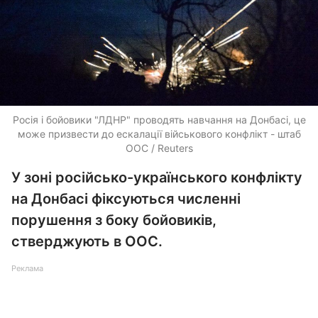
Росія і бойовики "ЛДНР" проводять навчання на Донбасі, це
може призвести до ескалації військового конфлікт - штаб
ООС / Reuters
У зоні російсько-українського конфлікту
на Донбасі фіксуються численні
порушення з боку бойовиків,
стверджують в ООС.
Реклама