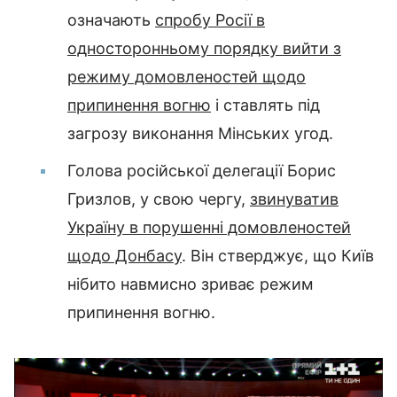
означають
спробу Росії в
односторонньому порядку вийти з
режиму домовленостей щодо
припинення вогню
і ставлять під
загрозу виконання Мінських угод.
Голова російської делегації Борис
Гризлов, у свою чергу,
звинуватив
Україну в порушенні домовленостей
щодо Донбасу
. Він стверджує, що Київ
нібито навмисно зриває режим
припинення вогню.