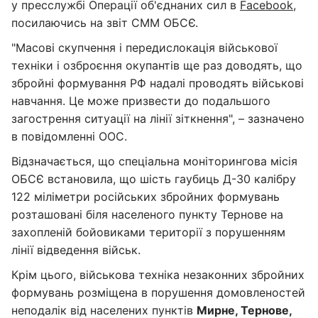
у пресслужбі Операції об'єднаних сил в
Facebook
,
посилаючись на звіт СММ ОБСЄ.
"Масові скупчення і передислокація військової
техніки і озброєння окупантів ще раз доводять, що
збройні формування РФ надалі проводять військові
навчання. Це може призвести до подальшого
загострення ситуації на лінії зіткнення", – зазначено
в повідомленні ООС.
Відзначається, що спеціальна моніторингова місія
ОБСЄ встановила, що шість гаубиць Д-30 калібру
122 міліметри російських збройних формувань
розташовані біля населеного пункту Тернове на
захопленій бойовиками території з порушенням
лінії відведення військ.
Крім цього, військова техніка незаконних збройних
формувань розміщена в порушення домовленостей
неподалік від населених пунктів
Мирне, Тернове,