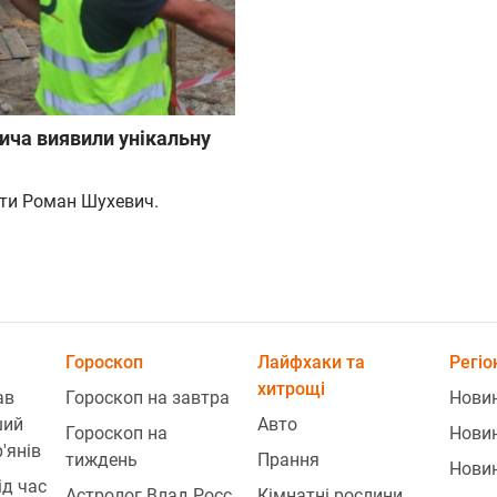
ича виявили унікальну
ати Роман Шухевич.
Гороскоп
Лайфхаки та
Регіо
хитрощі
ав
Гороскоп на завтра
Нови
ший
Авто
Гороскоп на
Нови
'янів
тиждень
Прання
Нови
ід час
Астролог Влад Росс
Кімнатні рослини