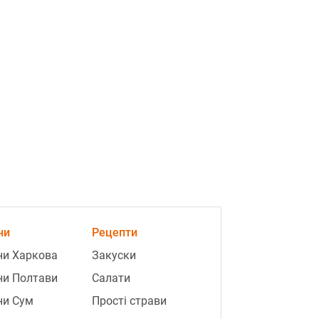
ни
Рецепти
ни Харкова
Закуски
ни Полтави
Салати
ни Сум
Прості страви