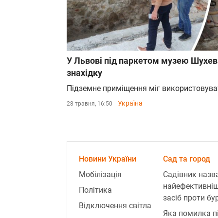
У Львові під паркетом музею Шухев
знахідку
Підземне приміщення міг використовув
Україна
28 травня, 16:50
Новини України
Сад та город
Мобілізація
Садівник назв
найефективні
Політика
засіб проти бур
Відключення світла
Яка помилка п