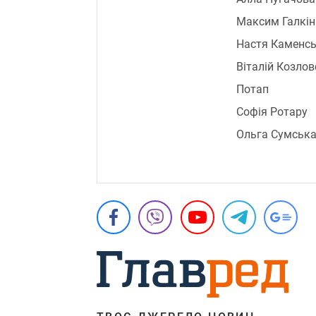
Максим Галкін
Настя Каменс
Віталій Козло
Потап
Софія Ротару
Ольга Сумськ