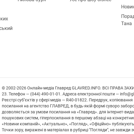
Нови
Порад
ьких
Тана
вський
а
© 2002-2026 Онлайн-медіа Главред GLAVRED.INFO. ВСІ ПРАВА ЗАХИЩЕ
23. Телефон — (044) 490-01-01. Адреса електронної пошти — info@gl
Реєстрі суб’єктів у сфері медіа — R40-01822.
Передрук, копіювання 
посилання на агентство ГЛАВРЕД, в будь-якій формi суворо забор
дозволяється за умови посилання на «Главред». для інтернет-вида
пошукових систем, гіперпосилання в першому абзаці на конкретни
«Новини компаній», «Актуально», «Погляд», «Офіційно» публікуют
Точки зору, виражені в матеріалах в рубриці "Погляди", не завжди 