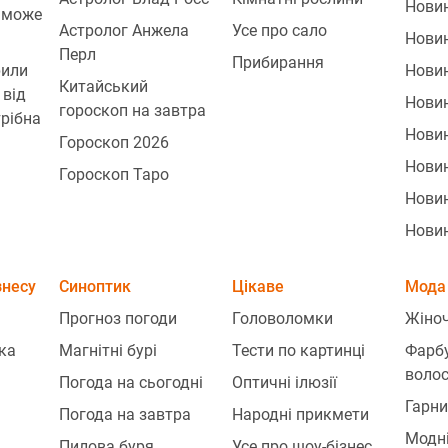
Нови
 може
Астролог Анжела
Усе про сало
Нови
Перл
Прибирання
рили
Новин
Китайський
 від
Новин
гороскоп на завтра
трібна
Нови
Гороскоп 2026
Нови
Гороскоп Таро
Нови
Нови
знесу
Синоптик
Цікаве
Мода 
Прогноз погоди
Головоломки
Жіноч
ка
Магнітні бурі
Тести по картинці
Фарб
воло
Погода на сьогодні
Оптичні ілюзії
Гарни
Погода на завтра
Народні прикмети
Модн
Пилова буря
Усе про шоу-бізнес