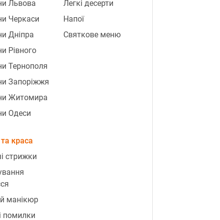
ни Львова
Легкі десерти
ни Черкаси
Напої
и Дніпра
Святкове меню
и Рівного
ни Тернополя
ни Запоріжжя
ни Житомира
ни Одеси
та краса
і стрижки
ування
сся
й манікюр
і помилки