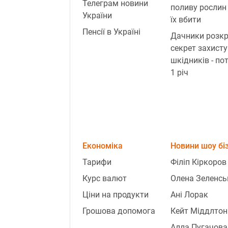
Телеграм новини
поливу рослин
України
їх вбити
Пенсії в Україні
Дачники розк
секрет захисту
шкідників - по
1 річ
Економіка
Новини шоу бі
Тарифи
Філіп Кіркоров
Курс валют
Олена Зеленсь
Ціни на продукти
Ані Лорак
Грошова допомога
Кейт Міддлтон
Алла Пугачова