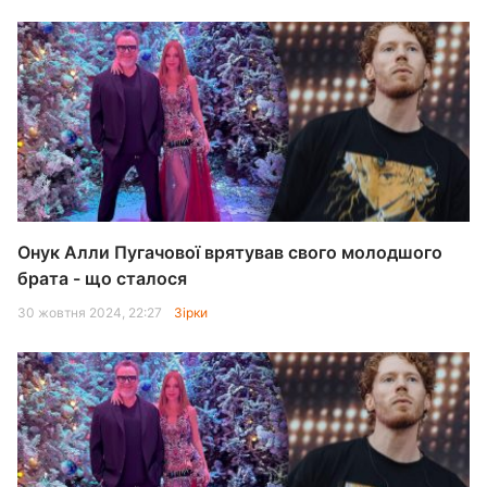
Онук Алли Пугачової врятував свого молодшого
брата - що сталося
30 жовтня 2024, 22:27
Зірки