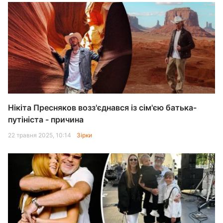
Нікіта Пресняков возз'єднався із сім'єю батька-
путініста - причина
22 травня 2025, 10:14
Зірки