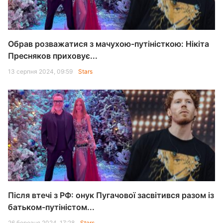
Обрав розважатися з мачухою-путіністкою: Нікіта
Пресняков приховує...
13 серпня 2024, 09:59
Stars
Після втечі з РФ: онук Пугачової засвітився разом із
батьком-путіністом...
26 березня 2024, 17:28
Stars