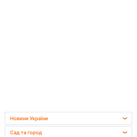
Новини України
Телеграм новини України
Сад та город