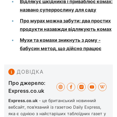
Відлякує шкідників і приваблює комах:
названо суперрослину для саду
Про мурах можна забути: два простих
продукти назавжди відлякують комах
Мухи та комахи зникнуть з дому -
бабусин метод, що дійсно працює
ДОВІДКА
Про джерело:
Express.co.uk
Express.co.uk
- це британський новинний
вебсайт, пов’язаний із газетою Daily Express,
яка є однією з найстаріших таблоїдних газет у