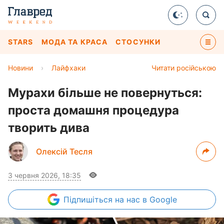
STARS
МОДА ТА КРАСА
СТОСУНКИ
Новини
›
Лайфхаки
Читати російською
Мурахи більше не повернуться:
проста домашня процедура
творить дива
Олексій Тесля
3 червня 2026, 18:35
Підпишіться
на нас в Google