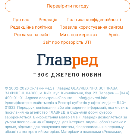
Оптичні ілюзії
Віталій Козловський
Перевірити погоду
Магнітні бурі
Напої
Новини Одеси
Народні прикмети
Потап
Погода на сьогодні
Святкове меню
Новини Харкова
Про нас
Редакція
Політика конфіденційності
Усе про шоу-бізнес
Софія Ротару
Погода на завтра
Редакційна політика
Правила користування сайтом
Новини Полтави
Реклама на сайті
Ми в соцмережах
Архів
Пилова буря
Новини Сум
Звіт про прозорість JTI
ТВОЄ ДЖЕРЕЛО НОВИН
© 2002-2026 Онлайн-медіа Главред GLAVRED.INFO. ВСІ ПРАВА
ЗАХИЩЕНІ. 04080, м. Київ, вул. Кирилівська, буд. 23. Телефон — (044)
490-01-01. Адреса електронної пошти — info@glavred.info.
Ідентифікатор онлайн-медіа в Реєстрі суб’єктів у сфері медіа — R40-
01822.
Передрук, копіювання або відтворення інформації, яка містить
посилання на агентство ГЛАВРЕД, в будь-якій формi суворо
забороняється. Використання матеріалів «Главред» дозволяється за
умови посилання на «Главред». для інтернет-видань обов’язковим є
пряме, відкрите для пошукових систем, гіперпосилання в першому
абзаці на конкретний матеріал. Матеріали з плашками «Реклама»,