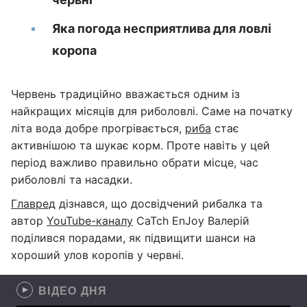
Яка погода несприятлива для ловлі
коропа
Червень традиційно вважається одним із
найкращих місяців для риболовлі. Саме на початку
літа вода добре прогрівається,
риба
стає
активнішою та шукає корм. Проте навіть у цей
період важливо правильно обрати місце, час
риболовлі та насадки.
Главред
дізнався, що досвідчений рибалка та
автор
YouTube-каналу
CaTch EnJoy Валерій
поділився порадами, як підвищити шанси на
хороший улов коропів у червні.
ВІДЕО ДНЯ