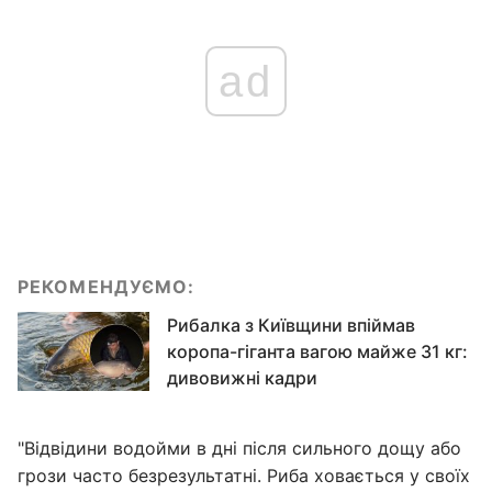
ad
РЕКОМЕНДУЄМО:
Рибалка з Київщини впіймав
коропа-гіганта вагою майже 31 кг:
дивовижні кадри
"Відвідини водойми в дні після сильного дощу або
грози часто безрезультатні. Риба ховається у своїх