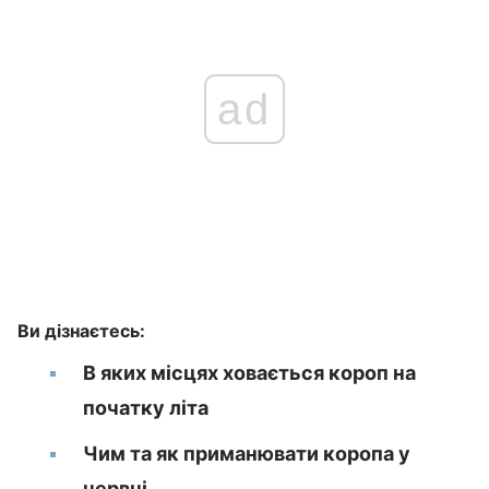
ad
Ви дізнаєтесь:
В яких місцях ховається короп на
початку літа
Чим та як приманювати коропа у
червні