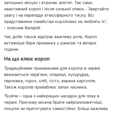
затишних місцях і втрачає апетит. Так само
неактивний короп і після сильної спеки... Звертайте
увагу і на перепади атмосферного тиску. Всі
представники сімейства коропових не люблять їх",
- пояснив Валерій.
Час доби також відіграє важливу роль. Короп
активніше бере приманку у ранкові та вечірні
години.
На що клює короп
Традиційними приманками для коропа в червні
вважаються черв'яки, опариші, кукурудза,
перловка, горох, хліб, тісто, варена картопля.
Також коропів приваблює запах часника.
"Бойли – одна з найкращих насадок для лову в
червні. Причому можна брати найрізноманітніші,
покупні чи приготувати самостійно. Більш важлива