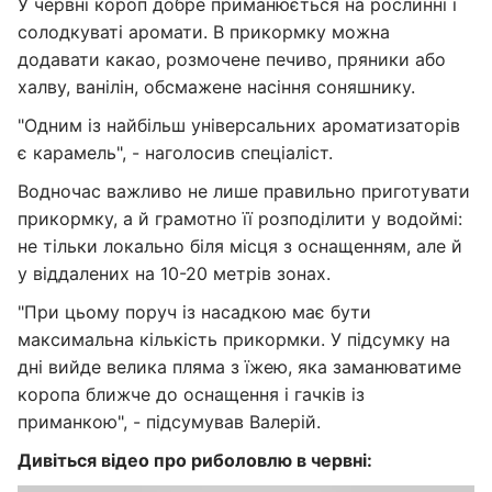
У червні короп добре приманюється на рослинні і
солодкуваті аромати. В прикормку можна
додавати какао, розмочене печиво, пряники або
халву, ванілін, обсмажене насіння соняшнику.
"Одним із найбільш універсальних ароматизаторів
є карамель", - наголосив спеціаліст.
Водночас важливо не лише правильно приготувати
прикормку, а й грамотно її розподілити у водоймі:
не тільки локально біля місця з оснащенням, але й
у віддалених на 10-20 метрів зонах.
"При цьому поруч із насадкою має бути
максимальна кількість прикормки. У підсумку на
дні вийде велика пляма з їжею, яка заманюватиме
коропа ближче до оснащення і гачків із
приманкою", - підсумував Валерій.
Дивіться відео про риболовлю в червні: