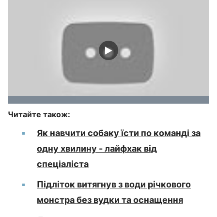
Читайте також:
Як навчити собаку їсти по команді за
одну хвилину - лайфхак від
спеціаліста
Підліток витягнув з води річкового
монстра без вудки та оснащення