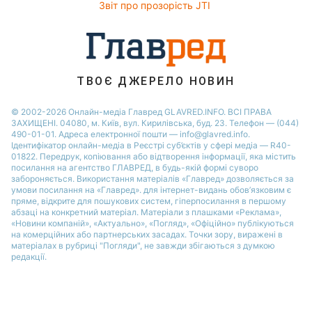
Новини Черкаси
Звіт про прозорість JTI
Новини Житомира
Новини Рівного
Новини Одеси
ТВОЄ ДЖЕРЕЛО НОВИН
Новини Запоріжжя
© 2002-2026 Онлайн-медіа Главред GLAVRED.INFO. ВСІ ПРАВА
ЗАХИЩЕНІ. 04080, м. Київ, вул. Кирилівська, буд. 23. Телефон — (044)
490-01-01. Адреса електронної пошти — info@glavred.info.
Ідентифікатор онлайн-медіа в Реєстрі суб’єктів у сфері медіа — R40-
01822.
Передрук, копіювання або відтворення інформації, яка містить
посилання на агентство ГЛАВРЕД, в будь-якій формi суворо
забороняється. Використання матеріалів «Главред» дозволяється за
умови посилання на «Главред». для інтернет-видань обов’язковим є
пряме, відкрите для пошукових систем, гіперпосилання в першому
абзаці на конкретний матеріал. Матеріали з плашками «Реклама»,
«Новини компаній», «Актуально», «Погляд», «Офіційно» публікуються
на комерційних або партнерських засадах. Точки зору, виражені в
матеріалах в рубриці "Погляди", не завжди збігаються з думкою
редакції.