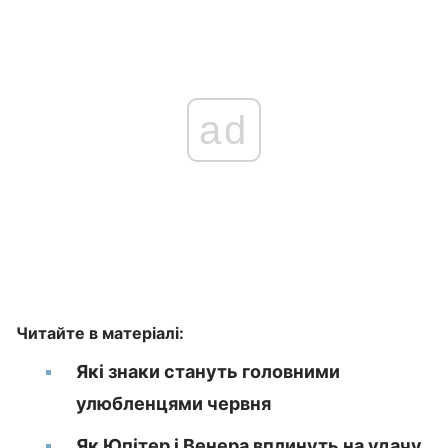
ad
Читайте в матеріалі:
Які знаки стануть головними
улюбленцями червня
Як Юпітер і Венера вплинуть на удачу