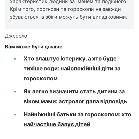
характеристик людини за іменем та подібного.
Крім того, прогнози та гороскопи не завжди
збуваються, а збіги можуть бути випадковими.
Джерело
.
Вам може бути цікаво:
Хто влаштує істерику, а хто буде
тихіше води: найспокійніші діти за
гороскопом
Як легко визначити стать дитини за
віком мами: астролог дала відповідь
Найніжніші батьки за гороскопом: хто
найчастіше балує дітей