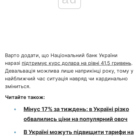
Варто додати, що Національний банк України
наразі
підтримує курс долара на рівні 41,5 гривень
.
Девальвація можлива лише наприкінці року, тому у
найближчий час ситуація навряд чи кардинально
зміниться.
Читайте також:
Мінус 17% за тиждень: в Україні різко
обвалились ціни на популярний овоч
В Україні можуть підвищити тарифи на