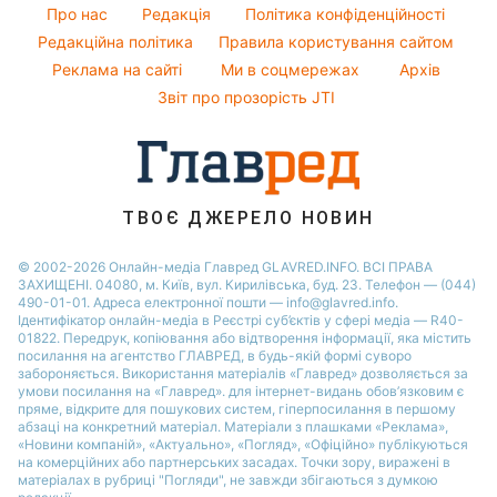
Гарний манікюр
Новини Одеси
Про нас
Редакція
Політика конфіденційності
Пилова буря
Модні помилки
Редакційна політика
Правила користування сайтом
Новини Сум
Реклама на сайті
Ми в соцмережах
Архів
Новини моди
Новини Черкаси
Звіт про прозорість JTI
Поради від Андре Тана
ТВОЄ ДЖЕРЕЛО НОВИН
© 2002-2026 Онлайн-медіа Главред GLAVRED.INFO. ВСІ ПРАВА
ЗАХИЩЕНІ. 04080, м. Київ, вул. Кирилівська, буд. 23. Телефон — (044)
490-01-01. Адреса електронної пошти — info@glavred.info.
Ідентифікатор онлайн-медіа в Реєстрі суб’єктів у сфері медіа — R40-
01822.
Передрук, копіювання або відтворення інформації, яка містить
посилання на агентство ГЛАВРЕД, в будь-якій формi суворо
забороняється. Використання матеріалів «Главред» дозволяється за
умови посилання на «Главред». для інтернет-видань обов’язковим є
пряме, відкрите для пошукових систем, гіперпосилання в першому
абзаці на конкретний матеріал. Матеріали з плашками «Реклама»,
«Новини компаній», «Актуально», «Погляд», «Офіційно» публікуються
на комерційних або партнерських засадах. Точки зору, виражені в
матеріалах в рубриці "Погляди", не завжди збігаються з думкою